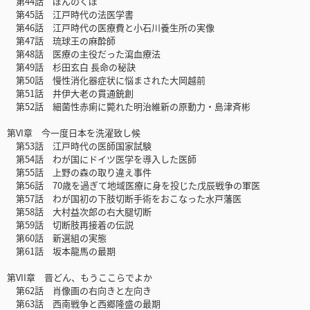
第44話 ぼんのくぼ
第45話 江戸時代の法医学書
第46話 江戸時代の医療費と小石川養生所の実像
第47話 琉球王の麻酔師
第48話 医療の主役だった瀉血療法
第49話 杉田玄白 長命の秘訣
第50話 慢性消化器症状に悩まされた大岡越前
第51話 井伊大老の貫通銃創
第52話 細菌性赤痢に斃れた明治維新の原動力・島津斉彬
第VI章 今一度日本を洗濯致し候
第53話 江戸時代の医師国家試験
第54話 わが国にドイツ医学を導入した医師
第55話 上野の森の取り違え事件
第56話 70歳を過ぎて地域医療に身を投じた戊辰戦争の軍医
第57話 わが国初の下肢切断手術をおこなった水戸藩医
第58話 大村益次郎の右大腿切断
第59話 切断肢再接着の伝説
第60話 新選組の実態
第61話 坂本龍馬の最期
第VII章 晋どん、もうここらでよか
第62話 肖像画の右向きと左向き
第63話 西南戦争と西郷隆盛の最期