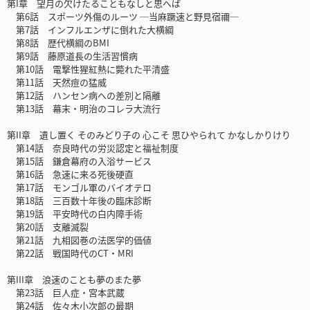
第I章 望月の欠けたることもなしと思へば
第6話 スポーツ外傷のルーツ ─当麻蹶速と野見宿禰─
第7話 インフルエンザに倒れた大横綱
第8話 歴代横綱のBMI
第9話 藤原道長の生活習慣病
第10話 電撃性猩紅熱に斃れた平清盛
第11話 天然痘の猛威
第12話 ハンセン病への差別と隔離
第13話 幕末・明治のコレラ大流行
第II章 遺し置く そのみどり子の 心こそ 思ひやられて かなしかりけり
第14話 奈良時代の労災認定と福祉制度
第15話 鎌倉幕府の入浴サービス
第16話 急速に来る死後硬直
第17話 モンゴル軍のバイオテロ
第18話 三百数十年後の臨床診断
第19話 平安時代の白内障手術
第20話 支離滅裂
第21話 九相図巻の法医学的価値
第22話 戦国時代のCT・MRI
第III章 浪速のことも夢のまた夢
第23話 巨人症・宮本武蔵
第24話 佐々木小次郎の最期