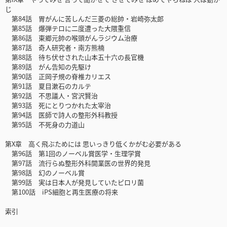
じ
第84話 胃がんに苦しんだ三菱の総帥・岩崎弥太郎
第85話 爆弾テロに二度遭った大隈重信
第86話 東郷元帥の喉頭がんラジウム治療
第87話 奇人研究者・南方熊楠
第88話 待ち伏せされた山本五十六の長官機
第89話 がん告知の先駆け
第90話 正岡子規の脊椎カリエス
第91話 夏目漱石のカルテ
第92話 不思議人・宮沢賢治
第93話 死にとりつかれた太宰治
第94話 医師で詩人の整形外科教授
第95話 不死身の力道山
第X章 高く飛ぶためには 思いっきり低くかがむ必要がある
第96話 第1回のノーベル賞医学・生理学賞
第97話 流行らぬ整形外科開業医の世界的発見
第98話 幻のノーベル賞
第99話 実は日本人が発見していたピロリ菌
第100話 iPS細胞と再生医療の将来
索引