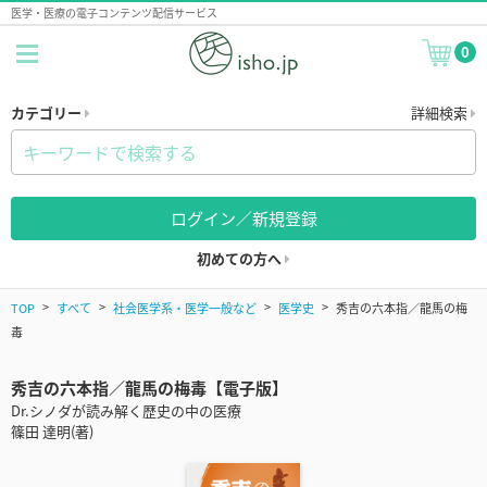
医学・医療の電子コンテンツ配信サービス
0
カテゴリー
詳細検索
ログイン／新規登録
初めての方へ
TOP
すべて
社会医学系・医学一般など
医学史
秀吉の六本指／龍馬の梅
毒
秀吉の六本指／龍馬の梅毒【電子版】
Dr.シノダが読み解く歴史の中の医療
篠田 達明(著)