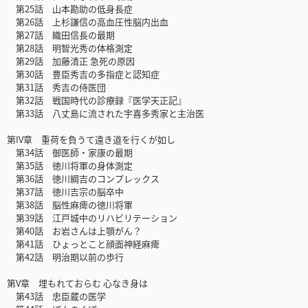
第25話 山本勘助の低身長症
第26話 上杉謙信の高血圧性脳内出血
第27話 織田信長の最期
第28話 明智光秀の体格測定
第29話 加藤清正 急死の原因
第30話 豊臣秀吉の多指症と認知症
第31話 秀吉の侍医団
第32話 戦国時代の診療録『医学天正記』
第33話 八丈島に流された宇喜多秀家と主治医
第IV章 重荷を負うて遠き道を行くが如し
第34話 御医師・家康の最期
第35話 徳川将軍の身体測定
第36話 徳川綱吉のコンプレックス
第37話 徳川吉宗の脳卒中
第38話 脳性麻痺の徳川将軍
第39話 江戸城中のリハビリテーション
第40話 お岩さんは上顎がん？
第41話 ひょっとこと顔面神経麻痺
第42話 明治期以前の歩行
第V章 埋もれておらむ 心なき身は
第43話 忠臣蔵の医学