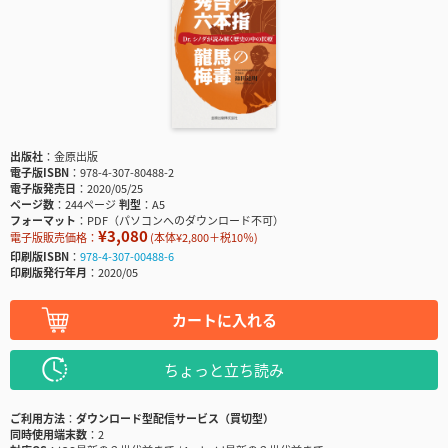
出版社
金原出版
電子版ISBN
978-4-307-80488-2
電子版発売日
2020/05/25
ページ数
244ページ
判型
A5
フォーマット
PDF（パソコンへのダウンロード不可）
¥3,080
電子版販売価格：
(本体¥2,800＋税10％)
印刷版ISBN
978-4-307-00488-6
印刷版発行年月
2020/05
カートに入れる
ちょっと立ち読み
ご利用方法
ダウンロード型配信サービス（買切型）
同時使用端末数
2