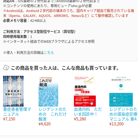
対応OS
iOS最新の２世代前まで / Android最新の２世代前まで
※コンテンツの使用にあたり、専用ビューアisho.jpが必要
※Androidは、Android２世代前の端末のうち、国内キャリア経由で販売されている端
末（Xperia、GALAXY、AQUOS、ARROWS、Nexusなど）にて動作確認しています
必要メモリ容量
42 MB以上
ご利用方法
アクセス型配信サービス（買切型）
同時使用端末数
1
※インターネット経由でのWEBブラウザによるアクセス参照
※導入・利用方法の詳細は
こちら
この商品を買った人は、こんな商品も買っています。
重症患者管理マ
レジデントのた
血液内科 ただ
レジデントのた
ニュアル
めの これだけ
いま回診中！
めの感染症診療
¥7,150
輸液
¥5,280
マニュアル 第4..
¥4,620
¥13,200