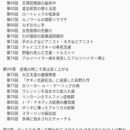
第64話 天璋院篤姫の脳卒中
第65話 皇女和宮の替え玉説
第66話 ロートレックの低身長
第67話 ルノワールの関節リウマチ
第68話 みずおちに手
第69話 女性医師の先駆け
第70話 わが国初の医療過誤裁判
第71話 手の小さなピアニスト・大きなピアニスト
第72話 チャイコフスキーの希死念慮
第73話 野垂れ死んだ文豪・トルストイ
第74話 アルツハイマー病を発見したアルツハイマー博士
第VIII章 逆風の時こそ凧は高く上がる
第75話 大正天皇の健康障害
第76話 「オギノ式避妊法」に迷惑した荻野久作
第77話 大リーガー ルー・ゲーリッグの病
第78話 ワシントンを悩ませた総入れ歯
第79話 リンカーンのマルファン症候群
第80話 J・F・ケネディ大統領の腰背痛
第81話 ポリオに罹ったアメリカ大統領
第82話 スターリンの脳出血
第83話 多病に悩まされたチャーチル
第IX章 やってみせ 言って聞かせて させてみせ ほめてやらねば 人は動か