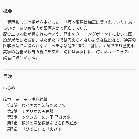
概要
「豊臣秀吉には指が六本あった」「坂本龍馬は梅毒に冒されていた」あ
るいは「あの有名人が医療過誤で死亡していた」…
歴史上の人物が冒された病いや、歴史のターニングポイントにおいて医
療が果たした役割、はたまた今では考えられないような医療など、通常の
医学教育では得られないニッチな話題を100話に凝縮。医師であり歴史小
説家の著者が独自の視点を交え、時には真面目に、時にはユーモラスに
読者に語りかける。
目次
はじめに
序章 天上天下唯我独尊
第1話 わが国の司法解剖の嚆矢
第2話 モナリザの黄色腫
第3話 ツタンカーメン王 早逝の謎
第4話 釈迦の涅槃像はなぜ右側臥位か
第5話 「ひるこ」と「えびす」