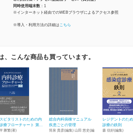
同時使用端末数
1
※インターネット経由でのWEBブラウザによるアクセス参照
※導入・利用方法の詳細は
こちら
は、こんな商品も買っています。
スピタリストのための内
総合内科病棟マニュアル
レジデントのた
診療フローチャート 第...
疾患ごとの管理
診療の鉄則
岸 勝繁(著)
筒泉 貴彦(編集) 山田 悠史(編
森 信好(編集)