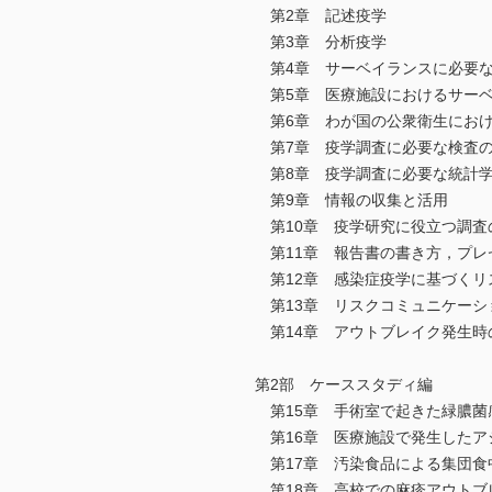
第2章 記述疫学
第3章 分析疫学
第4章 サーベイランスに必要
第5章 医療施設におけるサー
第6章 わが国の公衆衛生におけ
第7章 疫学調査に必要な検査
第8章 疫学調査に必要な統計
第9章 情報の収集と活用
第10章 疫学研究に役立つ調査
第11章 報告書の書き方，プレ
第12章 感染症疫学に基づくリ
第13章 リスクコミュニケーシ
第14章 アウトブレイク発生時
第2部 ケーススタディ編
第15章 手術室で起きた緑膿菌
第16章 医療施設で発生したア
第17章 汚染食品による集団食
第18章 高校での麻疹アウトブ