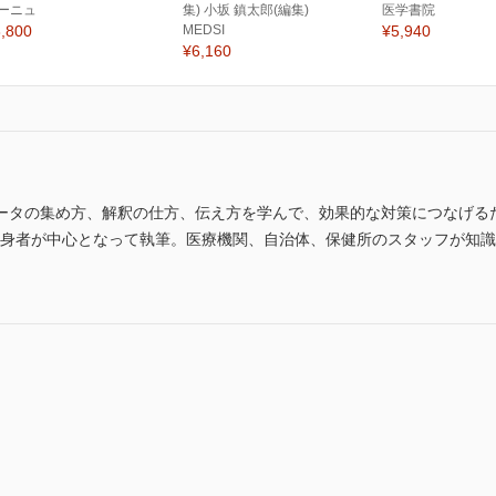
ーニュ
集) 小坂 鎮太郎(編集)
医学書院
,800
MEDSI
¥5,940
¥6,160
ータの集め方、解釈の仕方、伝え方を学んで、効果的な対策につなげる
）出身者が中心となって執筆。医療機関、自治体、保健所のスタッフが知