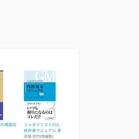
めの感染症
ジェネラリストのための内
科外来マニュアル 第3版
金城 光代(他編集)