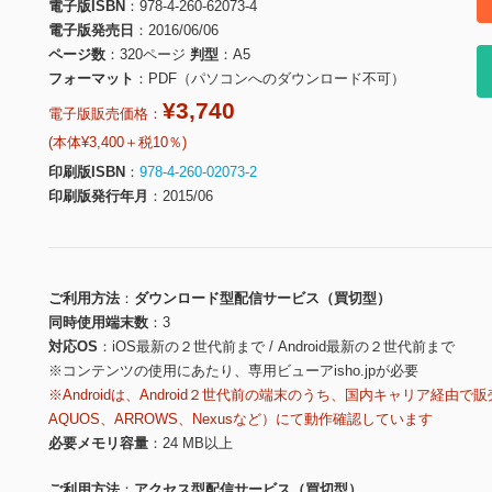
電子版ISBN
978-4-260-62073-4
電子版発売日
2016/06/06
ページ数
320ページ
判型
A5
フォーマット
PDF（パソコンへのダウンロード不可）
¥3,740
電子版販売価格：
(本体¥3,400＋税10％)
印刷版ISBN
978-4-260-02073-2
印刷版発行年月
2015/06
ご利用方法
ダウンロード型配信サービス（買切型）
同時使用端末数
3
対応OS
iOS最新の２世代前まで / Android最新の２世代前まで
※コンテンツの使用にあたり、専用ビューアisho.jpが必要
※Androidは、Android２世代前の端末のうち、国内キャリア経由で販
AQUOS、ARROWS、Nexusなど）にて動作確認しています
必要メモリ容量
24 MB以上
ご利用方法
アクセス型配信サービス（買切型）