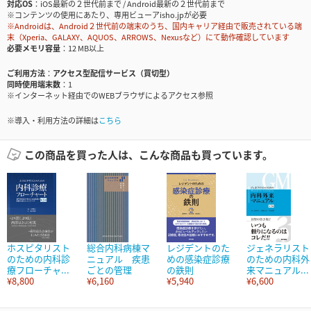
対応OS
iOS最新の２世代前まで / Android最新の２世代前まで
※コンテンツの使用にあたり、専用ビューアisho.jpが必要
※Androidは、Android２世代前の端末のうち、国内キャリア経由で販売されている端
末（Xperia、GALAXY、AQUOS、ARROWS、Nexusなど）にて動作確認しています
必要メモリ容量
12 MB以上
ご利用方法
アクセス型配信サービス（買切型）
同時使用端末数
1
※インターネット経由でのWEBブラウザによるアクセス参照
※導入・利用方法の詳細は
こちら
この商品を買った人は、こんな商品も買っています。
ホスピタリスト
総合内科病棟マ
レジデントのた
ジェネラリスト
のための内科診
ニュアル 疾患
めの感染症診療
のための内科外
療フローチャ...
ごとの管理
の鉄則
来マニュアル...
¥8,800
¥6,160
¥5,940
¥6,600