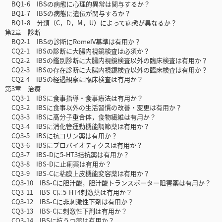
BQ1-6 IBSの病態に心理的異常は関与するか？
BQ1-7 IBSの病態に遺伝が関与するか？
BQ1-8 分類（C，D，M，U）によって病態が異なるか？
第2章 診断
BQ2-1 IBSの診断にRomeIV基準は有用か？
CQ2-1 IBSの診断に大腸内視鏡検査は必須か？
CQ2-2 IBSの鑑別診断に大腸内視鏡検査以外の臨床検査は有用か？
CQ2-3 IBSの存在診断に大腸内視鏡検査以外の臨床検査は有用か？
CQ2-4 IBSの経過観察に臨床検査は有用か？
第3章 治療
CQ3-1 IBSに食事指導・食事療法は有用か？
CQ3-2 IBSに食事以外の生活習慣の改善・変更は有用か？
CQ3-3 IBSに高分子重合体，食物繊維は有用か？
CQ3-4 IBSに消化管運動機能調節薬は有用か？
CQ3-5 IBSに抗コリン薬は有用か？
CQ3-6 IBSにプロバイオティクスは有用か？
CQ3-7 IBS-Dに5-HT3拮抗薬は有用か？
CQ3-8 IBS-Dに止痢薬は有用か？
CQ3-9 IBS-Cに粘膜上皮機能変容薬は有用か？
CQ3-10 IBS-Cに胆汁酸，胆汁酸トランスポーター阻害薬は有用か？
CQ3-11 IBS-Cに5-HT4刺激薬は有用か？
CQ3-12 IBS-Cに非刺激性下剤は有用か？
CQ3-13 IBS-Cに刺激性下剤は有用か？
CQ3-14 IBSに抗うつ薬は有用か？