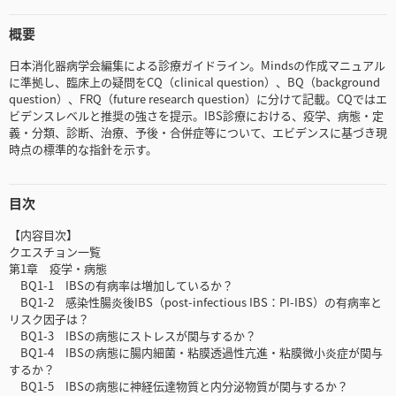
概要
日本消化器病学会編集による診療ガイドライン。Mindsの作成マニュアル
に準拠し、臨床上の疑問をCQ（clinical question）、BQ（background
question）、FRQ（future research question）に分けて記載。CQではエ
ビデンスレベルと推奨の強さを提示。IBS診療における、疫学、病態・定
義・分類、診断、治療、予後・合併症等について、エビデンスに基づき現
時点の標準的な指針を示す。
目次
【内容目次】
クエスチョン一覧
第1章 疫学・病態
BQ1-1 IBSの有病率は増加しているか？
BQ1-2 感染性腸炎後IBS（post-infectious IBS：PI-IBS）の有病率と
リスク因子は？
BQ1-3 IBSの病態にストレスが関与するか？
BQ1-4 IBSの病態に腸内細菌・粘膜透過性亢進・粘膜微小炎症が関与
するか？
BQ1-5 IBSの病態に神経伝達物質と内分泌物質が関与するか？