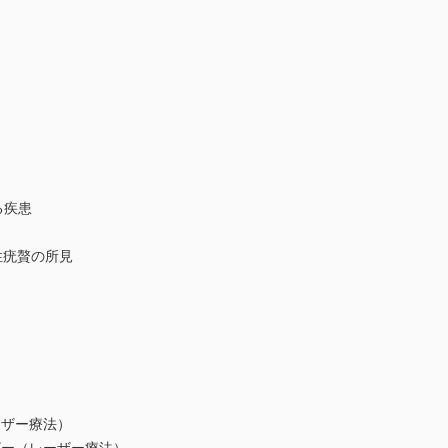
）
る疾患
性疣贅の所見
ザー療法）