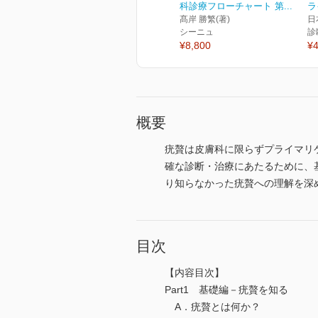
科診療フローチャート 第...
ラ
髙岸 勝繁(著)
日
シーニュ
診
¥8,800
¥4
概要
疣贅は皮膚科に限らずプライマリ
確な診断・治療にあたるために、
り知らなかった疣贅への理解を深
目次
【内容目次】
Part1 基礎編－疣贅を知る
A．疣贅とは何か？