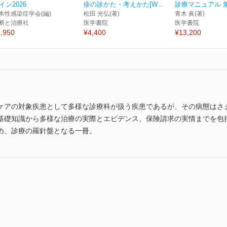
イン2026
疹の診かた・考えかた[W...
診療マニュアル 
本性感染症学会(編)
松田 光弘(著)
青木 眞(著)
断と治療社
医学書院
医学書院
,950
¥4,400
¥13,200
ケアの対象疾患として多様な診療科が扱う疾患であるが、その病態はさ
基礎知識から多様な治療の実際とエビデンス、保険請求の実情までを包
め、診療の羅針盤となる一冊。