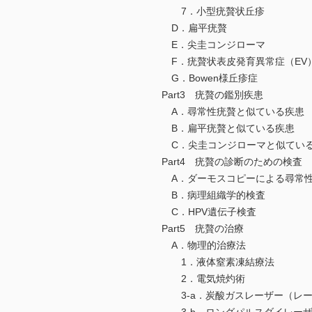
7．小型疣贅状丘疹
D．扁平疣贅
E．尖圭コンジローマ
F．疣贅状表皮発育異常症（EV
G．Bowen様丘疹症
Part3 疣贅の鑑別疾患
A．尋常性疣贅と似ている疾患
B．扁平疣贅と似ている疾患
C．尖圭コンジローマと似てい
Part4 疣贅の診断のための検査
A．ダーモスコピーによる尋常
B．病理組織学的検査
C．HPV遺伝子検査
Part5 疣贅の治療
A．物理的治療法
1．液体窒素凍結療法
2．電気焼灼術
3-a．炭酸ガスレーザー（レー