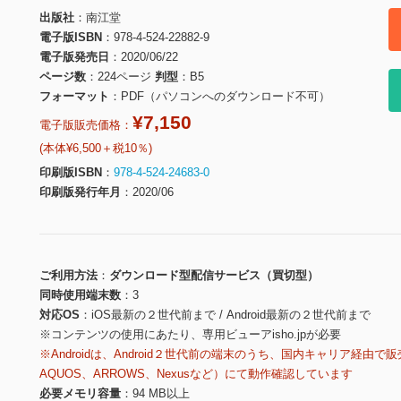
出版社
南江堂
電子版ISBN
978-4-524-22882-9
電子版発売日
2020/06/22
ページ数
224ページ
判型
B5
フォーマット
PDF（パソコンへのダウンロード不可）
¥7,150
電子版販売価格：
(本体¥6,500＋税10％)
印刷版ISBN
978-4-524-24683-0
印刷版発行年月
2020/06
ご利用方法
ダウンロード型配信サービス（買切型）
同時使用端末数
3
対応OS
iOS最新の２世代前まで / Android最新の２世代前まで
※コンテンツの使用にあたり、専用ビューアisho.jpが必要
※Androidは、Android２世代前の端末のうち、国内キャリア経由で販
AQUOS、ARROWS、Nexusなど）にて動作確認しています
必要メモリ容量
94 MB以上