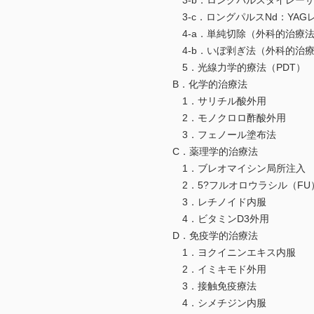
3-b．ロングパルスダイレーザ
3-c．ロングパルスNd：YAG
4-a．単純切除（外科的治療
4-b．いぼ剥ぎ法（外科的治
5．光線力学的療法（PDT）
B．化学的治療法
1．サリチル酸外用
2．モノクロロ酢酸外用
3．フェノール塗布法
C．薬理学的治療法
1．ブレオマイシン局所注入
2．5?フルオロウラシル（FU
3．レチノイド内服
4．ビタミンD3外用
D．免疫学的治療法
1．ヨクイニンエキス内服
2．イミキモド外用
3．接触免疫療法
4．シメチジン内服