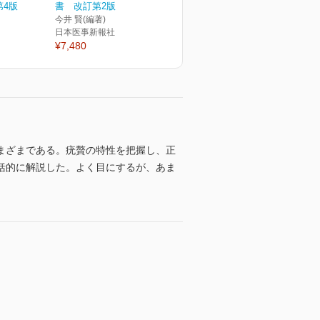
第4版
書 改訂第2版
今井 賢(編著)
日本医事新報社
¥7,480
まざまである。疣贅の特性を把握し、正
括的に解説した。よく目にするが、あま