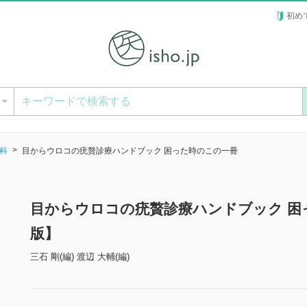
初め
ー
科
目からウロコの疣贅診療ハンドブック 困った時のこの一冊
目からウロコの疣贅診療ハンドブック 困
版】
三石 剛(編) 渡辺 大輔(編)