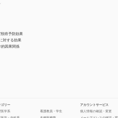
入
宮頸癌予防効果
に対する効果
学的因果関係
テゴリー
アカウントサービス
礎医学系
看護教員・学生
個人情報の確認・変更
床医学・内科系
各種医療職
メールアドレスの確認・変