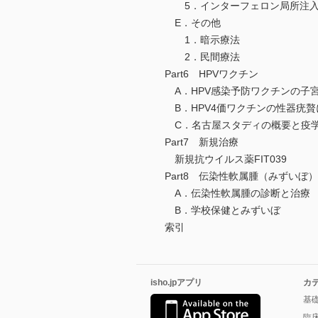
5．インターフェロン局所注
E．その他
1．暗示療法
2．民間療法
Part6 HPVワクチン
A．HPV感染予防ワクチンの子
B．HPV4価ワクチンの性器疣贅
C．名古屋スタディの概要と疫
Part7 新規治療
新規抗ウイルス薬FIT039
Part8 伝染性軟属腫（みずいぼ）
A．伝染性軟属腫の診断と治療
B．学校保健とみずいぼ
索引
isho.jpアプリ
カ
基
臨