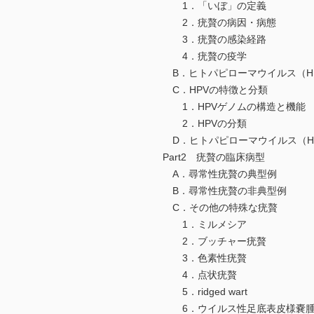
1．「いぼ」の定義
2．疣贅の病因・病態
3．疣贅の感染経路
4．疣贅の疫学
B．ヒトパピローマウイルス（H
C．HPVの特徴と分類
1．HPVゲノムの構造と機能
2．HPVの分類
D．ヒトパピローマウイルス（H
Part2 疣贅の臨床病型
A．尋常性疣贅の典型例
B．尋常性疣贅の非典型例
C．その他の特殊な疣贅
1．ミルメシア
2．ブッチャー疣贅
3．色素性疣贅
4．点状疣贅
5．ridged wart
6．ウイルス性足底表皮様嚢腫