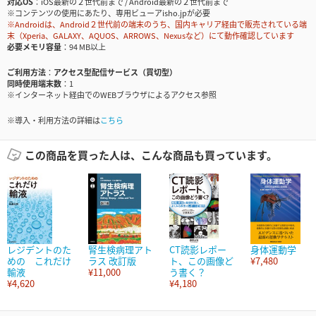
対応OS
iOS最新の２世代前まで / Android最新の２世代前まで
※コンテンツの使用にあたり、専用ビューアisho.jpが必要
※Androidは、Android２世代前の端末のうち、国内キャリア経由で販売されている端
末（Xperia、GALAXY、AQUOS、ARROWS、Nexusなど）にて動作確認しています
必要メモリ容量
94 MB以上
ご利用方法
アクセス型配信サービス（買切型）
同時使用端末数
1
※インターネット経由でのWEBブラウザによるアクセス参照
※導入・利用方法の詳細は
こちら
この商品を買った人は、こんな商品も買っています。
レジデントのた
腎生検病理アト
CT読影レポー
身体運動学
めの これだけ
ラス 改訂版
ト、この画像ど
¥7,480
輸液
¥11,000
う書く？
¥4,620
¥4,180