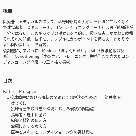
概要
医療者（メディカルスタッフ）は野球現場の実際にそれほど詳しくなく，
野球指導者（スキルコーチ，コンディショニングコーチ）は医学的知識が
十分ではない。このギャップの橋渡しを目的に，投球障害にかかわる職種
それぞれの知識・技術を，シンプルにかつポイントを押さえ，わかりや
すい図や言い回しで解説。
後副題に示すように，Medical（医学的知識），Skill（投球動作の技
術），Conditioning（体のケア，トレーニング，栄養学まで含めたコン
ディショニング全般）の三本柱で構成。
目次
Part Ⅰ Prologue
1 投球障害における現状の問題とその解決のために 筒井廣明
はじめに
投球障害を取り巻く環境における現状の問題点
指導者・選手に望む
知識と技術の伝え方
治療に対する考え方
医学とスキルとコンディショニングの架け橋に