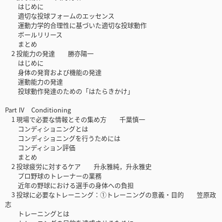
はじめに
適切な投球フォームのエッセンス
運動力学的合理性に基づいた適切な投球動作
ボールリリース
まとめ
2 投能力の発達 勝亦陽一
はじめに
身体の発育および機能の発達
運動能力の発達
投球動作発達のための「はたらきかけ」
Part Ⅳ Conditioning
1 現場で必要な情報とその集め方 千葉慎一
コンディショニングとは
コンディショニングを行うためには
コンディション評価
まとめ
2 投球疲労に対するケア 升永雅純，升永雅史
プロ野球のトレーナーの業務
近年の野球における選手の身体への負担
3 投球に必要なトレーニング：①トレーニングの意義・目的 笠原政
志
トレーニングとは