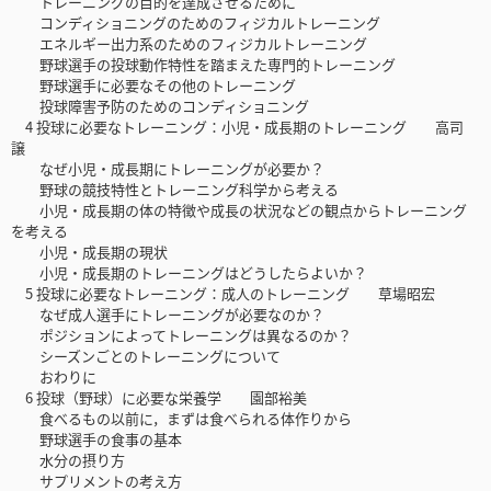
トレーニングの目的を達成させるために
コンディショニングのためのフィジカルトレーニング
エネルギー出力系のためのフィジカルトレーニング
野球選手の投球動作特性を踏まえた専門的トレーニング
野球選手に必要なその他のトレーニング
投球障害予防のためのコンディショニング
4 投球に必要なトレーニング：小児・成長期のトレーニング 高司
譲
なぜ小児・成長期にトレーニングが必要か？
野球の競技特性とトレーニング科学から考える
小児・成長期の体の特徴や成長の状況などの観点からトレーニング
を考える
小児・成長期の現状
小児・成長期のトレーニングはどうしたらよいか？
5 投球に必要なトレーニング：成人のトレーニング 草場昭宏
なぜ成人選手にトレーニングが必要なのか？
ポジションによってトレーニングは異なるのか？
シーズンごとのトレーニングについて
おわりに
6 投球（野球）に必要な栄養学 園部裕美
食べるもの以前に，まずは食べられる体作りから
野球選手の食事の基本
水分の摂り方
サプリメントの考え方