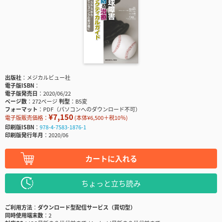
出版社
メジカルビュー社
電子版ISBN
電子版発売日
2020/06/22
ページ数
272ページ
判型
B5変
フォーマット
PDF（パソコンへのダウンロード不可）
¥7,150
電子版販売価格：
(本体¥6,500＋税10％)
印刷版ISBN
978-4-7583-1876-1
印刷版発行年月
2020/06
カートに入れる
ちょっと立ち読み
ご利用方法
ダウンロード型配信サービス（買切型）
同時使用端末数
2