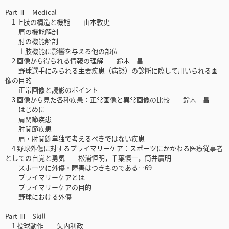
Part Ⅱ Medical
1 上肢の構造と機能 山本敦史
肩の機能解剖
肘の機能解剖
上肢機能に影響を与える他の部位
2 画像から得られる情報の理解 鈴木 昌
野球選手にみられる主要疾患（病態）の診断に際して用いられる画
像の目的
正常画像と読影のポイント
3 画像から見た各種疾患：正常画像と異常画像の比較 鈴木 昌
はじめに
肩関節疾患
肘関節疾患
肩・肘関節単独で考えるべきではない疾患
4 野球外傷に対するプライマリーケア：スポーツにかかわる医療従事者
としての自覚と勇気 松浦恒明，千葉慎一，筒井廣明
スポーツに外傷・障害はつきものである‥69
プライマリーケアとは
プライマリーケアの目的
野球における外傷
Part Ⅲ Skill
1 投球動作 矢内利政