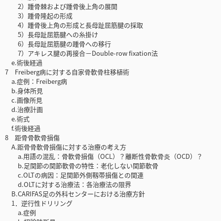
2）踵骨棘および踵骨後上角の展開
3）踵骨隆起の形成
4）踵骨後上角の形成と長母趾屈筋腱の採取
5）長母趾屈筋腱への糸掛け
6）長母趾屈筋腱の踵骨への移行
7）アキレス腱の再接合－Double-row fixation法
e.術後経過
7 Freiberg病に対する自家骨軟骨柱移植術
a.症例：Freiberg病
b.身体所見
c.画像所見
d.治療計画
e.術式
f.術後経過
8 距骨骨軟骨損傷
A.距骨骨軟骨損傷に対する治療の考え方
a.用語の混乱：骨軟骨損傷（OCL）？離断性骨軟骨炎（OCD）？
b.足関節の関節軟骨の特性：老化しない関節軟骨
c.OLTの病因：足関節外側靱帯損傷との関連
d.OLTに対する治療法：各治療法の限界
B.CARIFAS足の外科センターにおける治療方針
1．逆行性ドリリング
a.症例