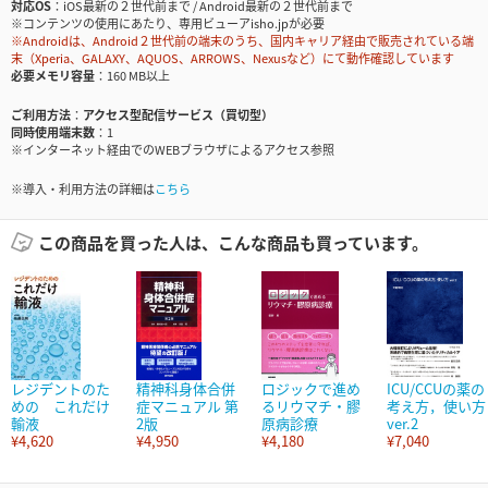
対応OS
iOS最新の２世代前まで / Android最新の２世代前まで
※コンテンツの使用にあたり、専用ビューアisho.jpが必要
※Androidは、Android２世代前の端末のうち、国内キャリア経由で販売されている端
末（Xperia、GALAXY、AQUOS、ARROWS、Nexusなど）にて動作確認しています
必要メモリ容量
160 MB以上
ご利用方法
アクセス型配信サービス（買切型）
同時使用端末数
1
※インターネット経由でのWEBブラウザによるアクセス参照
※導入・利用方法の詳細は
こちら
この商品を買った人は、こんな商品も買っています。
レジデントのた
精神科身体合併
ロジックで進め
ICU/CCUの薬の
めの これだけ
症マニュアル 第
るリウマチ・膠
考え方，使い方
輸液
2版
原病診療
ver.2
¥4,620
¥4,950
¥4,180
¥7,040