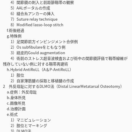
4）関節鏡の刺入と前距腓靱帯の観察
5）AALポータルの作成
6）縫合糸アンカーの挿入
7）Suture relay technique
8）Modified lasso-loop stitch
f.術後経過
g.特殊例
1）足関節前方インピンジメント合併例
2）Os subfibulareをともなう例
3）経皮的Gould augmentation
4）術前のストレス超音波検査および術中の関節鏡評価で靱帯線維が
残存していない例に対する靱帯再建術
h.Hybrid AntiRoLL（A＆P-AntiRoLL）
1）肢位
2）自家薄筋腱の採取と移植腱の作成
2 外反母趾に対するDLMO法（Distal LinearMetatarsal Osteotomy）
a.症例：外反母趾
b.身体所見
c.画像所見
d.治療計画
e.術式
1）マニピュレーション
2）肢位とマーキング
3）DLMO法