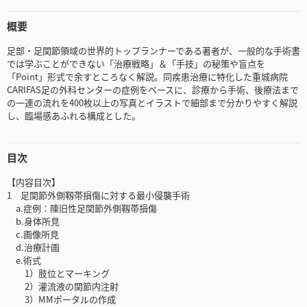
概要
足部・足関節領域の世界的トップランナーである著者が、一般的な手術書
では学ぶことができない「治療戦略」＆「手技」の秘策や盲点を
「Point」形式で余すところなく解説。同疾患治療に特化した重城病院
CARIFAS足の外科センターの症例をベースに、診療から手術、後療法まで
の一連の流れを400枚以上の写真とイラストで細部まで分かりやすく解説
し、臨場感あふれる構成とした。
目次
【内容目次】
1 足関節外側靱帯損傷に対する最小侵襲手術
a.症例：陳旧性足関節外側靱帯損傷
b.身体所見
c.画像所見
d.治療計画
e.術式
1）肢位とマーキング
2）灌流液の関節内注射
3）MMポータルの作成