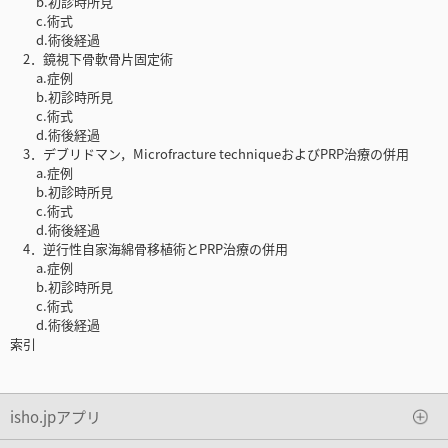
b.初診時所見
c.術式
d.術後経過
2．鏡視下骨軟骨片固定術
a.症例
b.初診時所見
c.術式
d.術後経過
3．デブリドマン，Microfracture techniqueおよびPRP治療の併用
a.症例
b.初診時所見
c.術式
d.術後経過
4．逆行性自家海綿骨移植術とPRP治療の併用
a.症例
b.初診時所見
c.術式
d.術後経過
索引
isho.jpアプリ