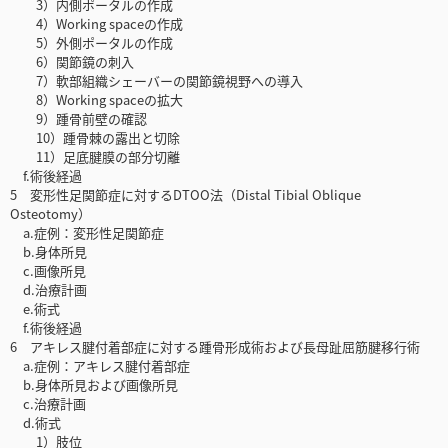
3）内側ポータルの作成
4）Working spaceの作成
5）外側ポータルの作成
6）関節鏡の刺入
7）軟部組織シェーバーの関節鏡視野への導入
8）Working spaceの拡大
9）踵骨前壁の確認
10）踵骨棘の露出と切除
11）足底腱膜の部分切離
f.術後経過
5 変形性足関節症に対するDTOO法（Distal Tibial Oblique
Osteotomy）
a.症例：変形性足関節症
b.身体所見
c.画像所見
d.治療計画
e.術式
f.術後経過
6 アキレス腱付着部症に対する踵骨形成術および長母趾屈筋腱移行術
a.症例：アキレス腱付着部症
b.身体所見および画像所見
c.治療計画
d.術式
1）肢位