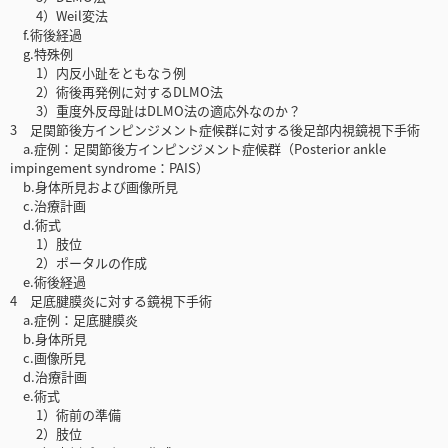
4）Weil変法
f.術後経過
g.特殊例
1）内反小趾をともなう例
2）術後再発例に対するDLMO法
3）重度外反母趾はDLMO法の適応外なのか？
3 足関節後方インピンジメント症候群に対する後足部内視鏡視下手術
a.症例：足関節後方インピンジメント症候群（Posterior ankle
impingement syndrome：PAIS）
b.身体所見および画像所見
c.治療計画
d.術式
1）肢位
2）ポータルの作成
e.術後経過
4 足底腱膜炎に対する鏡視下手術
a.症例：足底腱膜炎
b.身体所見
c.画像所見
d.治療計画
e.術式
1）術前の準備
2）肢位