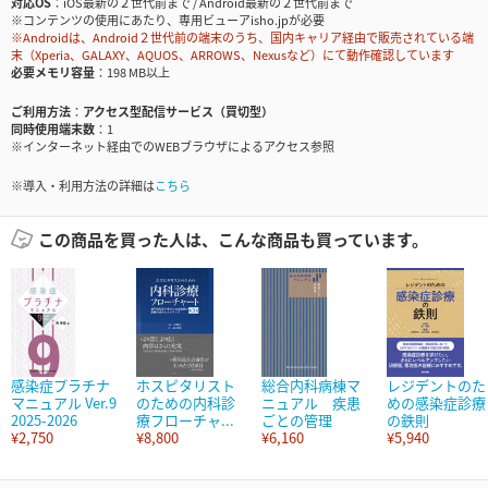
対応OS
iOS最新の２世代前まで / Android最新の２世代前まで
※コンテンツの使用にあたり、専用ビューアisho.jpが必要
※Androidは、Android２世代前の端末のうち、国内キャリア経由で販売されている端
末（Xperia、GALAXY、AQUOS、ARROWS、Nexusなど）にて動作確認しています
必要メモリ容量
198 MB以上
ご利用方法
アクセス型配信サービス（買切型）
同時使用端末数
1
※インターネット経由でのWEBブラウザによるアクセス参照
※導入・利用方法の詳細は
こちら
この商品を買った人は、こんな商品も買っています。
感染症プラチナ
ホスピタリスト
総合内科病棟マ
レジデントのた
マニュアル Ver.9
のための内科診
ニュアル 疾患
めの感染症診療
2025-2026
療フローチャ...
ごとの管理
の鉄則
¥2,750
¥8,800
¥6,160
¥5,940