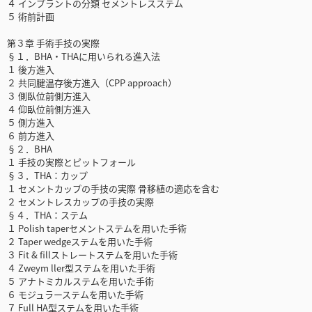
４ インプラントの分類 セメントレスステム
５ 術前計画
第３章 手術手技の実際
§１．BHA・THAに用いられる進入法
１ 後方進入
２ 共同腱温存後方進入（CPP approach）
３ 側臥位前側方進入
４ 仰臥位前側方進入
５ 側方進入
６ 前方進入
§２．BHA
１ 手技の実際とピットフォール
§３．THA：カップ
１ セメントカップの手技の実際 骨移植の適応を含む
２ セメントレスカップの手技の実際
§４．THA：ステム
１ Polish taperセメントステムを用いた手術
２ Taper wedgeステムを用いた手術
３ Fit & fillストレートステムを用いた手術
４ Zweym ller型ステムを用いた手術
５ アナトミカルステムを用いた手術
６ モジュラーステムを用いた手術
７ Full HA型ステムを用いた手術