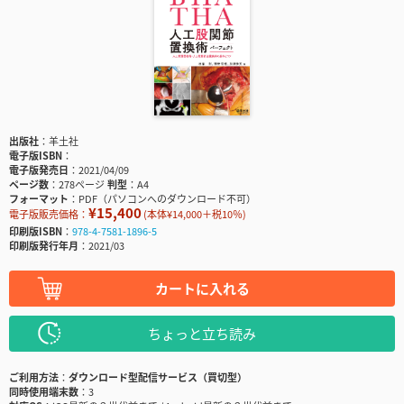
出版社
羊土社
電子版ISBN
電子版発売日
2021/04/09
ページ数
278ページ
判型
A4
フォーマット
PDF（パソコンへのダウンロード不可）
¥15,400
電子版販売価格：
(本体¥14,000＋税10％)
印刷版ISBN
978-4-7581-1896-5
印刷版発行年月
2021/03
カートに入れる
ちょっと立ち読み
ご利用方法
ダウンロード型配信サービス（買切型）
同時使用端末数
3