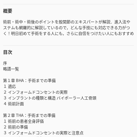
概要
術前・術中・術後のポイントを股関節のエキスパートが解説．進入法や
ステムも網羅的に解説しているので，どんな手技にも対応できる力がつ
く！明日初めて手術をする人にも，さらに自信をつけたい人にもおすすめ
目次
序
略語一覧
第１章 BHA：手術までの準備
１ 適応
２ インフォームドコンセントの実際
３ インプラントの種類と構造 バイポーラー人工骨頭
４ 術前計画
第２章 THA：手術までの準備
１ 術前の患者全身評価
２ 術前の準備
３ インフォームドコンセントの実際と注意点