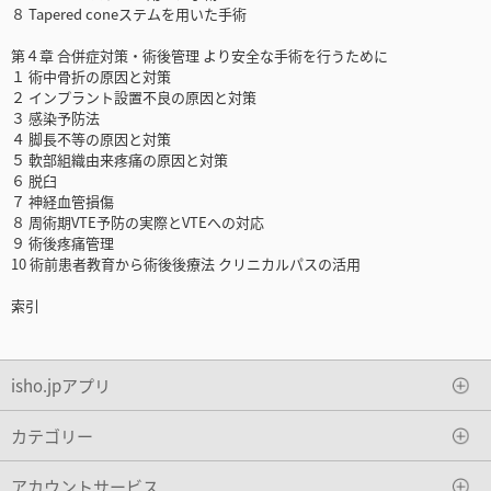
８ Tapered coneステムを用いた手術
第４章 合併症対策・術後管理 より安全な手術を行うために
１ 術中骨折の原因と対策
２ インプラント設置不良の原因と対策
３ 感染予防法
４ 脚長不等の原因と対策
５ 軟部組織由来疼痛の原因と対策
６ 脱臼
７ 神経血管損傷
８ 周術期VTE予防の実際とVTEへの対応
９ 術後疼痛管理
10 術前患者教育から術後後療法 クリニカルパスの活用
索引
isho.jpアプリ
カテゴリー
アカウントサービス