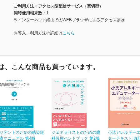
ご利用方法
アクセス型配信サービス（買切型）
同時使用端末数
1
※インターネット経由でのWEBブラウザによるアクセス参照
※導入・利用方法の詳細は
こちら
は、こんな商品も買っています。
ジデントのための感染症
ジェネラリストのための眼
小児アレルギー
療マニュアル 第4版
科診療ハンドブック 第2版
ターテキスト 改