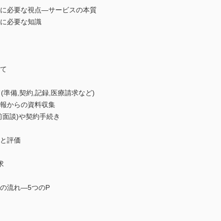
ンに必要な視点―サービスの本質
ンに必要な知識
して
準備,契約,記録,医療請求など)
情報からの資料収集
前面談)や契約手続き
クと評価
求
の流れ―5つのP