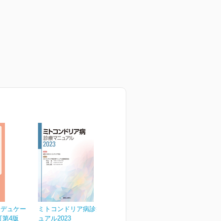
エデュケー
ミトコンドリア病診療マニ
訂第4版
ュアル2023