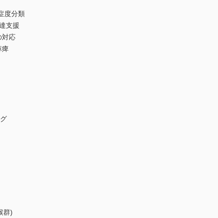
重症度分類
発達支援
の対応
麻痺
ング
候群)