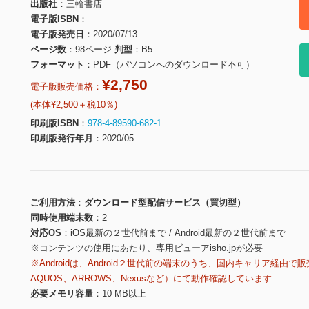
出版社
三輪書店
電子版ISBN
電子版発売日
2020/07/13
ページ数
98ページ
判型
B5
フォーマット
PDF（パソコンへのダウンロード不可）
¥2,750
電子版販売価格：
(本体¥2,500＋税10％)
印刷版ISBN
978-4-89590-682-1
印刷版発行年月
2020/05
ご利用方法
ダウンロード型配信サービス（買切型）
同時使用端末数
2
対応OS
iOS最新の２世代前まで / Android最新の２世代前まで
※コンテンツの使用にあたり、専用ビューアisho.jpが必要
※Androidは、Android２世代前の端末のうち、国内キャリア経由で販
AQUOS、ARROWS、Nexusなど）にて動作確認しています
必要メモリ容量
10 MB以上