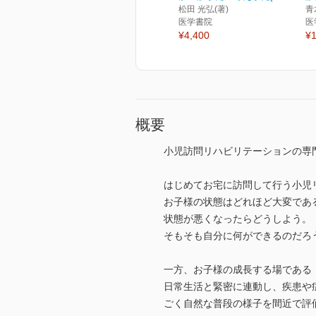
松田 光弘(著)
青
医学書院
医
¥4,400
¥1
概要
小児訪問リハビリテーションの専
はじめてお宅に訪問して行う小児
お子様の状態はどれほど大変であ
状態が悪くなったらどうしよう。
そもそも自分に何ができるのだろ
一方、お子様の成長する場である
日常生活と緊密に連動し、疾患や
ごく自然な普段の様子を間近で評