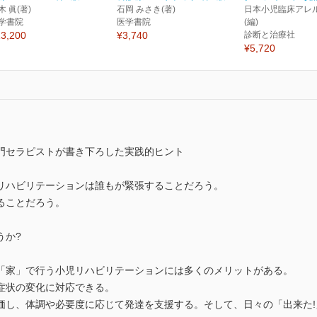
木 眞(著)
石岡 みさき(著)
日本小児臨床アレ
学書院
医学書院
(編)
3,200
¥3,740
診断と治療社
¥5,720
門セラピストが書き下ろした実践的ヒント
リハビリテーションは誰もが緊張することだろう。
ることだろう。
うか?
「家」で行う小児リハビリテーションには多くのメリットがある。
症状の変化に対応できる。
価し、体調や必要度に応じて発達を支援する。そして、日々の「出来た!