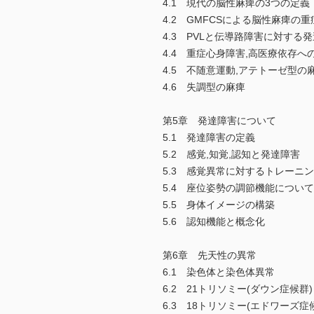
4.1 現代の脳性麻痺の3つの定義
4.2 GMFCSによる脳性麻痺の
4.3 PVLと伝導路障害に対する
4.4 重症心身障害,高医療依存へ
4.5 不随意運動,アテトーゼ型の
4.6 失調型の麻痺
第5章 発達障害について
5.1 発達障害の定義
5.2 感覚,知覚,認知と発達障害
5.3 感覚異常に対するトレーニ
5.4 座位姿勢の調節機能について
5.5 身体イメージの構築
5.6 認知機能と概念化
第6章 先天性の異常
6.1 染色体と染色体異常
6.2 21トリソミー(ダウン症候群)
6.3 18トリソミー(エドワーズ症