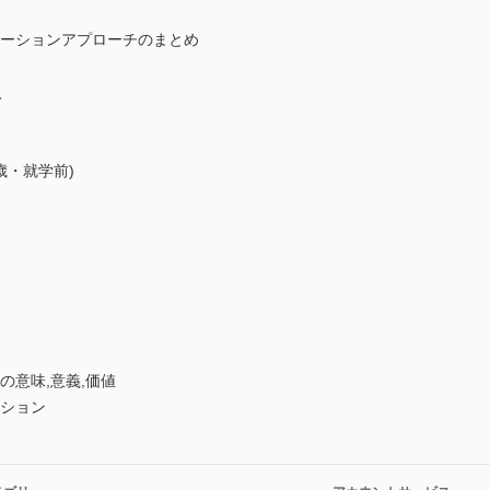
テーションアプローチのまとめ
入
歳・就学前)
の意味,意義,価値
ーション