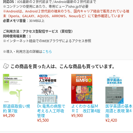
対応OS
iOS最新の２世代前まで / Android最新の２世代前まで
※コンテンツの使用にあたり、専用ビューアisho.jpが必要
※Androidは、Android２世代前の端末のうち、国内キャリア経由で販売されている端
末（Xperia、GALAXY、AQUOS、ARROWS、Nexusなど）にて動作確認しています
必要メモリ容量
30 MB以上
ご利用方法
アクセス型配信サービス（買切型）
同時使用端末数
1
※インターネット経由でのWEBブラウザによるアクセス参照
※導入・利用方法の詳細は
こちら
この商品を買った人は、こんな商品も買っています。
胆道癌取扱い規
Dr.竜馬の病態で
よくわかる脳Ｍ
医学英語の基本
約 第7版
考える人工呼吸
ＲＩ 改訂第4版
用語と表現 第4
¥4,290
管理
¥9,900
版
¥5,500
¥2,420