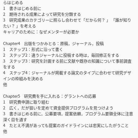
らはじめる
1 書きはじめる前に
2 期待される成果によって研究を分類する
3 研究成果のカテゴリーに照らし合わせて「だから何？ 」 「誰が知り
たい？ 」を考える
キャリアのために：なぜメンターが必要か
Chapter4 出版をつかみとる：原稿，ジャーナル，投稿
1 ステップ1：形式に沿って書く
2 ステップ2：違うジャーナルに投稿する時は，毎回修正をする
3 ステップ3：研究を計画する前に文献や既存の知識について事前調査
をする
4 ステップ4：ジャーナルが掲載する論文のタイプに合わせて研究デザ
インの枠組みを決める
他
Chapter5 研究費を手に入れる：グラントへの応募
1 研究費申請に取り組む
2 広く，だが狙いを定めて資金提供プログラムを見つけよう
3 書きはじめる前に，公募要項，提案依頼，プログラム要領全体に注意
深く目を通す
4 たとえ不満があっても提案のガイドラインには忠実にしたがうこと
他