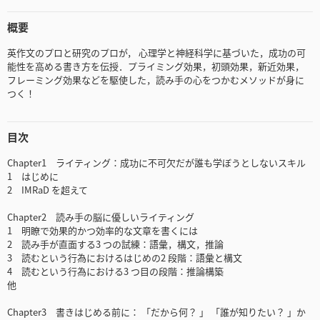
概要
英作文のプロと研究のプロが， 心理学と神経科学に基づいた，成功の可
能性を高める書き方を伝授．プライミング効果，初頭効果，新近効果，
フレーミング効果などを駆使した，読み手の心をつかむメソッドが身に
つく！
目次
Chapter1 ライティング：成功に不可欠だが誰も学ぼうとしないスキル
1 はじめに
2 IMRaD を超えて
Chapter2 読み手の脳に優しいライティング
1 明瞭で効果的かつ効率的な文章を書くには
2 読み手が直面する3 つの試練：語彙，構文，推論
3 読むという行為におけるはじめの2 段階：語彙と構文
4 読むという行為における3 つ目の段階：推論構築
他
Chapter3 書きはじめる前に： 「だから何？ 」 「誰が知りたい？ 」か