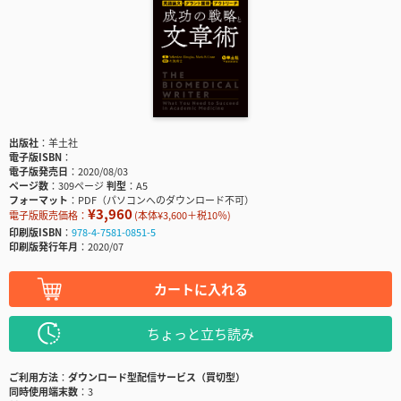
出版社
羊土社
電子版ISBN
電子版発売日
2020/08/03
ページ数
309ページ
判型
A5
フォーマット
PDF（パソコンへのダウンロード不可）
¥3,960
電子版販売価格：
(本体¥3,600＋税10％)
印刷版ISBN
978-4-7581-0851-5
印刷版発行年月
2020/07
カートに入れる
ちょっと立ち読み
ご利用方法
ダウンロード型配信サービス（買切型）
同時使用端末数
3