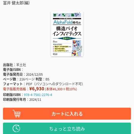
富井 健太郎(編)
出版社
羊土社
電子版ISBN
電子版発売日
2024/12/05
ページ数
216ページ
判型
B5
フォーマット
PDF（パソコンへのダウンロード不可）
¥6,930
電子版販売価格：
(本体¥6,300＋税10％)
印刷版ISBN
978-4-7581-2276-4
印刷版発行年月
2024/11
カートに入れる
ちょっと立ち読み