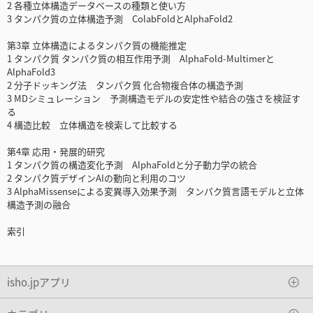
2 各種立体構造データベースの種類と使い方
3 タンパク質の立体構造予測 ColabFoldとAlphaFold2
第3章 立体構造によるタンパク質の機能推定
1 タンパク質 タンパク質の相互作用予測 AlphaFold-Multimerと
AlphaFold3
2 分子ドッキング法 タンパク質 化合物複合体の構造予測
3 MDシミュレーション 予測構造モデルの安定性や結合の強さを検証す
る
4 構造比較 立体構造を検索して比較する
第4章 応用・発展的研究
1 タンパク質の構造変化予測 AlphaFoldと分子動力学の統合
2 タンパク質デザインAIの動向と利用のコツ
3 AlphaMissenseによる変異導入効果予測 タンパク質言語モデルと立体
構造予測の融合
索引
isho.jpアプリ