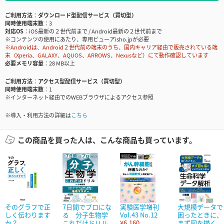
ご利用方法
ダウンロード型配信サービス（買切型）
同時使用端末数
3
対応OS
iOS最新の２世代前まで / Android最新の２世代前まで
※コンテンツの使用にあたり、専用ビューアisho.jpが必要
※Androidは、Android２世代前の端末のうち、国内キャリア経由で販売されている端
末（Xperia、GALAXY、AQUOS、ARROWS、Nexusなど）にて動作確認しています
必要メモリ容量
28 MB以上
ご利用方法
アクセス型配信サービス（買切型）
同時使用端末数
1
※インターネット経由でのWEBブラウザによるアクセス参照
※導入・利用方法の詳細は
こちら
この商品を買った人は、こんな商品も買っています。
そのグラフで正
7日間でプロにな
実験医学増刊
大規模データで
しく伝わります
る 分子生物学
Vol.43 No.12
困ったときに、
か？
これだけドリル
¥6,160
まず図を描く...