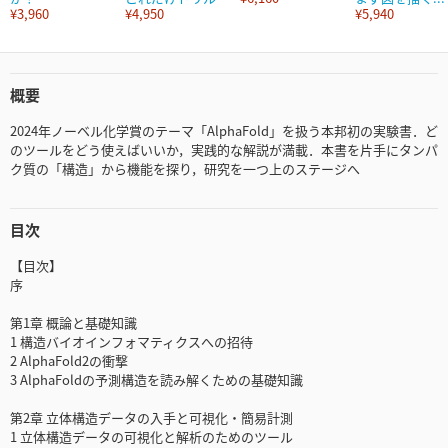
¥3,960
¥4,950
¥5,940
概要
2024年ノーベル化学賞のテーマ「AlphaFold」を扱う本邦初の実験書．ど
のツールをどう使えばいいか，実践的な解説が満載．本書を片手にタンパ
ク質の「構造」から機能を探り，研究を一つ上のステージへ
目次
【目次】
序
第1章 概論と基礎知識
1 構造バイオインフォマティクスへの招待
2 AlphaFold2の衝撃
3 AlphaFoldの予測構造を読み解くための基礎知識
第2章 立体構造データの入手と可視化・簡易計測
1 立体構造データの可視化と解析のためのツール