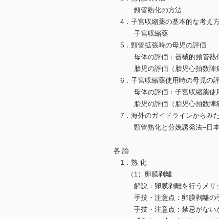
頸管熟化の方法
4．子宮収縮薬の基本的な考え
子宮収縮薬
5．頸管拡張時の母児の評価
母体の評価：器械的頸管熟化
胎児の評価（胎児心拍数陣痛図
6．子宮収縮薬使用時の母児の
母体の評価：子宮収縮薬使用
胎児の評価（胎児心拍数陣痛図
7．海外のガイドラインからみた
頸管熟化と分娩誘発法−日本と
各 論
1．熟 化
（1）卵膜剥離
解説：卵膜剥離を行うメリッ
手技・注意点：卵膜剥離の
手技・注意点：禁忌がないか