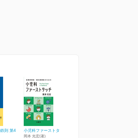
鉄則 第4
小児科ファーストタッチ
岡本 光宏(著)