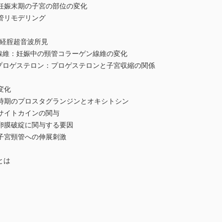
娠末期の子宮の部位の変化
リモデリング
管の経腟超音波所見
ゲン線維：妊娠中の頸管コラーゲン線維の変化
胞，プロゲステロン：プロゲステロンと子宮収縮の関係
変化
のプロスタグランジンとオキシトシン
イトカインの関与
膜破綻に関与する要因
宮頸管への伸展刺激
とは