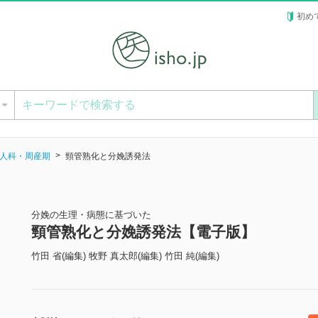
初め
ー
人科・周産期
頸管熟化と分娩誘発法
分娩の生理・病態に基づいた
頸管熟化と分娩誘発法【電子版】
竹田 省(編集) 牧野 真太郎(編集) 竹田 純(編集)