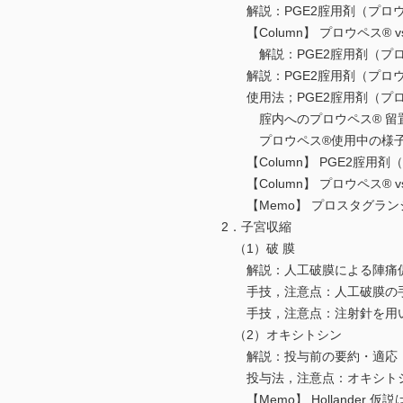
解説：PGE2腟用剤（プロウ
【Column】 プロウペス® 
解説：PGE2腟用剤（プロウ
解説：PGE2腟用剤（プロウ
使用法；PGE2腟用剤（プロ
腟内へのプロウペス® 留置
プロウペス®使用中の様
【Column】 PGE2腟用剤
【Column】 プロウペス® 
【Memo】 プロスタグランジ
2．子宮収縮
（1）破 膜
解説：人工破膜による陣痛促
手技，注意点：人工破膜の
手技，注意点：注射針を用
（2）オキシトシン
解説：投与前の要約・適応・
投与法，注意点：オキシトシ
【Memo】 Hollander 仮