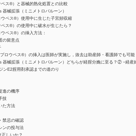
ペス®）と器械的熟化処置との比較
vs 器械拡張（ミニメトロバルーン）
ペス®）使用中に生じた子宮頻収縮
ペス®）の使用中に破水が生じたら？
ウペス®）の挿入方法：
の留意点
子
（プロウペス®）の挿入は医師が実施し，抜去は助産師・看護師でも可能
vs 器械拡張（ミニメトロバルーン）どちらが経腟分娩に至る？② −経産
ンE2腟用剤承認までの道のり
進の機序
手技
いた方法
禁忌の確認
ンの投与法
説は正しいか？