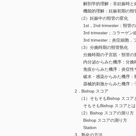
解剖学的理解：非妊娠時と妊
機能的理解：妊娠初期の頸管
（2）妊娠中の頸管の変化
1st，2nd trimester：頸
3rd trimester；コラー
3rd trimester；炎症細
（3）分娩時期の頸管熟化
分娩時期の子宮筋・頸管の
内分泌からみた機序：分娩時期
免疫からみた機序：炎症性サ
破水・感染からみた機序：卵
器械的刺激からみた機序：子
2．Bishop スコア
（1）そもそもBishop スコア
そもそもBishop スコアとは
（2）Bishop スコアの測り方
Bishop スコアの測り方
Station
3．熟化の方法