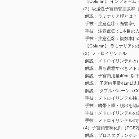
【Column】 インフォーム
（2）吸湿性子宮頸管拡張材（
解説：ラミナリア桿とは？
手技・注意点①：頸管牽引
手技・注意点②：1本目の入
手技・注意点③：複数本目の
【Column】 ラミナリアの
（3）メトロイリンテル
解説：メトロイリンテルと
解説：最も留意すべきメトロイ
解説：子宮内用量40mL以下
解説： 子宮内用量41mL以上
解説： ダブルバルーン（COO
手技：メトロイリンテル挿入
手技：臍帯下垂・脱出を認め
手技：メトロイリンテルの選
手技：メトロイリンテルの
（4）子宮頸管熟化剤（PGE2
解説：プロスタグランジン（P