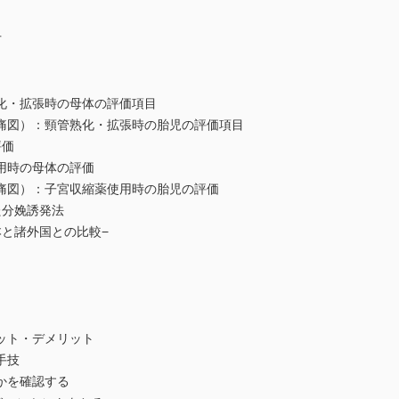
方
・拡張時の母体の評価項目
）：頸管熟化・拡張時の胎児の評価項目
評価
時の母体の評価
）：子宮収縮薬使用時の胎児の評価
分娩誘発法
諸外国との比較−
ト・デメリット
手技
を確認する