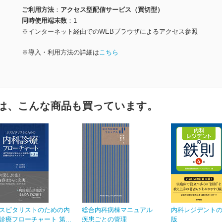
ご利用方法
アクセス型配信サービス（買切型）
同時使用端末数
1
※インターネット経由でのWEBブラウザによるアクセス参照
※導入・利用方法の詳細は
こちら
は、こんな商品も買っています。
スピタリストのための内
総合内科病棟マニュアル
内科レジデントの
診療フローチャート 第...
疾患ごとの管理
版