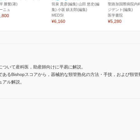
岸 勝繁(著)
筒泉 貴彦(編集) 山田 悠史(編
聖路加国際病院内
ーニュ
集) 小坂 鎮太郎(編集)
ジデント(編集)
,800
MEDSI
医学書院
¥6,160
¥5,280
について産科医，助産師向けに平易に解説。
あるBishopスコアから，器械的な頸管熟化の方法・手技，および頸
ュアル解説。