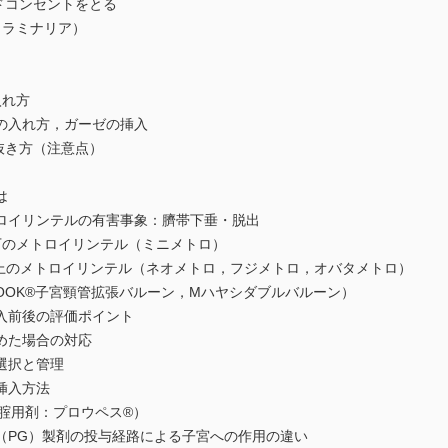
ドコンセントをとる
ラミナリア）
れ方
入れ方，ガーゼの挿入
抜き方（注意点）
は
リンテルの有害事象：臍帯下垂・脱出
のメトロイリンテル（ミニメトロ）
のメトロイリンテル（ネオメトロ，フジメトロ，オバタメトロ）
K®子宮頸管拡張バルーン，Mハヤシダブルバルーン）
前後の評価ポイント
た場合の対応
択と管理
挿入方法
腟用剤：プロウペス®）
G）製剤の投与経路による子宮への作用の違い