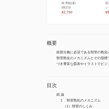
岡 秀昭(著)
髙
MEDSI
シ
¥2,750
¥8
概要
経腟分娩に必須である頸管の熟化
頸管熟化のメカニズムとその指標で
づき豊富な図表やイラストでビジ
目次
総 論
１．頸管熟化のメカニズム
（1）頸管のしくみ