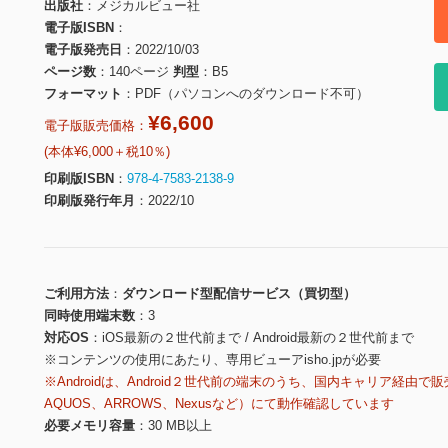
出版社
メジカルビュー社
電子版ISBN
電子版発売日
2022/10/03
ページ数
140ページ
判型
B5
フォーマット
PDF（パソコンへのダウンロード不可）
¥6,600
電子版販売価格：
(本体¥6,000＋税10％)
印刷版ISBN
978-4-7583-2138-9
印刷版発行年月
2022/10
ご利用方法
ダウンロード型配信サービス（買切型）
同時使用端末数
3
対応OS
iOS最新の２世代前まで / Android最新の２世代前まで
※コンテンツの使用にあたり、専用ビューアisho.jpが必要
※Androidは、Android２世代前の端末のうち、国内キャリア経由で販
AQUOS、ARROWS、Nexusなど）にて動作確認しています
必要メモリ容量
30 MB以上