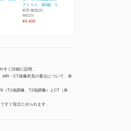
アトラス 第4版 1巻...
町田 徹(監訳)
MEDSI
¥4,400
りやすく詳細に説明．
、MR・CT画像所見の要点について、単
I（T1強調像、T2強調像）とCT（単
してすぐ役立たせられます．