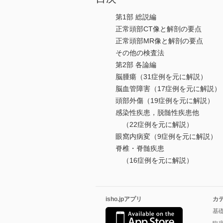
第1部 総説編
正常頭部CT像と解剖の要点
正常頭部MR像と解剖の要点
その他の検査法
第2部 各論編
脳腫瘍（31症例を元に解説）
脳血管障害（17症例を元に解説）
頭部外傷（19症例を元に解説）
感染性疾患，脱髄性疾患他
（22症例を元に解説）
眼窩内病変（9症例を元に解説）
脊椎・脊髄疾患
（16症例を元に解説）
isho.jpアプリ
カ
基