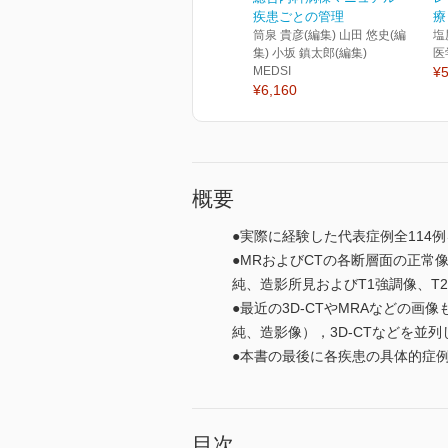
疾患ごとの管理
療
筒泉 貴彦(編集) 山田 悠史(編
塩
集) 小坂 鎮太郎(編集)
医
MEDSI
¥5
¥6,160
概要
●実際に経験した代表症例全11
●MRおよびCTの各断層面の正常
純、造影所見およびT1強調像、T
●最近の3D-CTやMRAなどの画
純、造影像），3D-CTなどを並
●本書の最後に各疾患の具体的症
目次