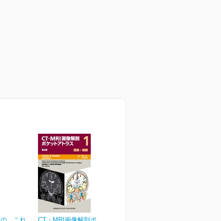
めの これ
CT・MRI画像解剖ポケット