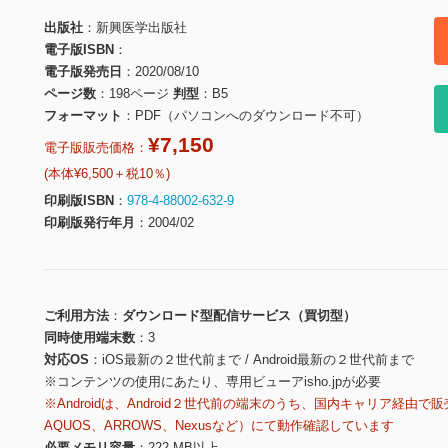
出版社
新興医学出版社
電子版ISBN
電子版発売日
2020/08/10
ページ数
198ページ
判型
B5
フォーマット
PDF（パソコンへのダウンロード不可）
¥7,150
電子版販売価格：
(本体¥6,500＋税10％)
印刷版ISBN
978-4-88002-632-9
印刷版発行年月
2004/02
ご利用方法
ダウンロード型配信サービス（買切型）
同時使用端末数
3
対応OS
iOS最新の２世代前まで / Android最新の２世代前まで
※コンテンツの使用にあたり、専用ビューアisho.jpが必要
※Androidは、Android２世代前の端末のうち、国内キャリア経由で販
AQUOS、ARROWS、Nexusなど）にて動作確認しています
必要メモリ容量
222 MB以上