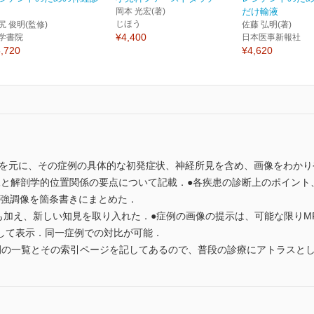
岡本 光宏(著)
だけ輸液
じほう
尻 俊明(監修)
佐藤 弘明(著)
¥4,400
学書院
日本医事新報社
,720
¥4,620
4例を元に、その症例の具体的な初発症状、神経所見を含め、画像をわか
像と解剖学的位置関係の要点について記載．●各疾患の診断上のポイント
2強調像を箇条書きにまとめた．
像も加え、新しい知見を取り入れた．●症例の画像の提示は、可能な限りMR
列して表示．同一症例での対比が可能．
例の一覧とその索引ページを記してあるので、普段の診療にアトラスと