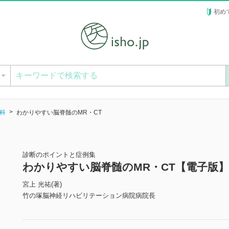
初め
ー
科
わかりやすい脳脊髄のMR・CT
診断のポイントと症例集
わかりやすい脳脊髄のMR・CT【電子版】
宮上 光祐(著)
竹の塚脳神経リハビリテーション病院病院長