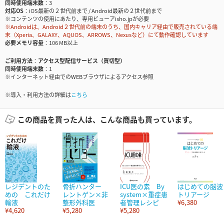
同時使用端末数
3
対応OS
iOS最新の２世代前まで / Android最新の２世代前まで
※コンテンツの使用にあたり、専用ビューアisho.jpが必要
※Androidは、Android２世代前の端末のうち、国内キャリア経由で販売されている端
末（Xperia、GALAXY、AQUOS、ARROWS、Nexusなど）にて動作確認しています
必要メモリ容量
106 MB以上
ご利用方法
アクセス型配信サービス（買切型）
同時使用端末数
1
※インターネット経由でのWEBブラウザによるアクセス参照
※導入・利用方法の詳細は
こちら
この商品を買った人は、こんな商品も買っています。
レジデントのた
骨折ハンター
ICU医の素 By
はじめての脳波
めの これだけ
レントゲン×非
system×重症患
トリアージ
輸液
整形外科医
者管理レシピ
¥6,380
¥4,620
¥5,280
¥5,280