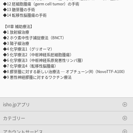
◆12 胚細胞腫瘍（germ cell tumor）の手術
◆13 髄芽腫の手術
◆14 転移性脳腫瘍の手術
【VI章 補助療法】
◆1 放射線治療
◆2 ホウ素中性子捕捉療法（BNCT）
◆3 陽子線治療
◆4 化学療法1（グリオーマ）
◆5 化学療法2（中枢神経系胚細胞腫瘍）
◆6 化学療法3（中枢神経系原発悪性リンパ腫）
◆7 化学療法4（転移性脳腫瘍）
◆8 膠芽腫に対する新しい治療法 ─ オプチューン(R)（NovoTTF-A100）
◆9 悪性神経膠腫に対するワクチン療法
isho.jpアプリ
カテゴリー
アカウントサービス