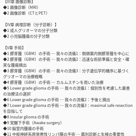
【III章 画像診断】
◆1 画像診断（MRI）
◆2 画像診断（CTとPET）
【IV章 病理診断（分子診断）】
◆1 成人グリオーマの分子分類
◆2 小児脳腫瘍の分子分類
【V章 手術】
◆1 膠芽腫（GBM）の手術 ─ 我々の流儀1：側頭葉内側膠芽腫を中心に
◆2 膠芽腫（GBM）の手術 ─ 我々の流儀2：迅速な術前準備と安全・確
実な腫瘍摘出
◆3 膠芽腫（GBM）の手術 ─ 我々の流儀3：分子遺伝学的機序に基づく
グリオーマの治療戦略
◆4 膠芽腫（GBM）の手術 ─ カルムスチンを用いた治療
◆5 Lower grade glioma の手術 ─ 我々の流儀1：個別性を考慮した最善
の治療法の選択
◆6 Lower grade glioma の手術 ─ 我々の流儀2：予後と摘出
◆7 Lower grade glioma の手術 ─ 我々の流儀3：maximal safe resection
を目指して
◆8 Insular glioma の手術
◆9 覚醒下手術（Awake surgery）
◆10 脳室内腫瘍の手術
◆11 中枢神経系原発悪性リンパ腫の手術 ─ 鑑別診断と生検の重要性