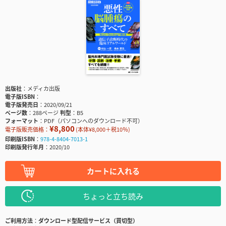
出版社
メディカ出版
電子版ISBN
電子版発売日
2020/09/21
ページ数
288ページ
判型
B5
フォーマット
PDF（パソコンへのダウンロード不可）
¥8,800
電子版販売価格：
(本体¥8,000＋税10％)
印刷版ISBN
978-4-8404-7013-1
印刷版発行年月
2020/10
カートに入れる
ちょっと立ち読み
ご利用方法
ダウンロード型配信サービス（買切型）