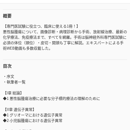
概要
【専門医試験に役立つ、臨床に使える1冊！】
悪性脳腫瘍について、画像診断・病理診断から手術、放射線治療、最新の
化学療法、免疫療法まで、すべてを網羅。手術は脳神経外科専門医試験に
必須の体位（頭位）・皮切・開頭も丁寧に解説。エキスパートによる手
術WEB動画も多数収載した。
目次
・序文
・執筆者一覧
【I章 総論】
◆1 悪性脳腫瘍治療に必要な分子標的療法の理解のために
【II章 遺伝子異常】
◆1 グリオーマにおける遺伝子異常
◆2 小児脳腫瘍における遺伝子異常