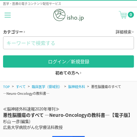
医学・医療の電子コンテンツ配信サービス
0
カテゴリー
詳細検索
ログイン／新規登録
初めての方へ
TOP
すべて
臨床医学（領域別）
脳神経外科
悪性脳腫瘍のすべて
―Neuro-Oncologyの教科書―
≪脳神経外科速報2020年増刊≫
悪性脳腫瘍のすべて ―Neuro-Oncologyの教科書―【電子版】
杉山 一彦(編集)
広島大学病院がん化学療法科教授