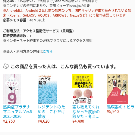
対応OS
iOS最新の２世代前まで / Android最新の２世代前まで
※コンテンツの使用にあたり、専用ビューアisho.jpが必要
※Androidは、Android２世代前の端末のうち、国内キャリア経由で販売されている端
末（Xperia、GALAXY、AQUOS、ARROWS、Nexusなど）にて動作確認しています
必要メモリ容量
40 MB以上
ご利用方法
アクセス型配信サービス（買切型）
同時使用端末数
1
※インターネット経由でのWEBブラウザによるアクセス参照
※導入・利用方法の詳細は
こちら
この商品を買った人は、こんな商品も買っています。
感染症プラチナ
レジデントのた
誰も教えてくれ
循環器のトビラ
マニュアル Ver.9
めの これだけ
なかった皮疹の
¥5,940
2025-2026
輸液
診かた・考え...
¥2,750
¥4,620
¥4,400