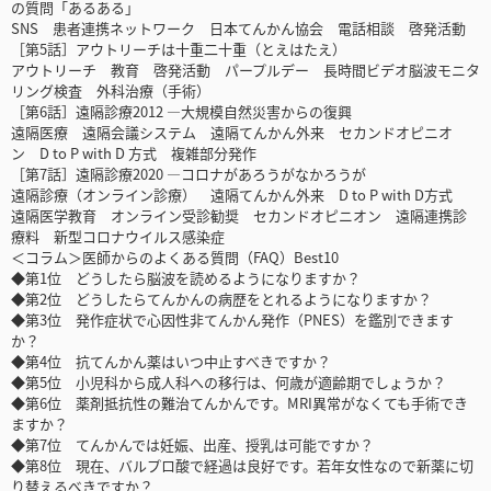
の質問「あるある」
SNS 患者連携ネットワーク 日本てんかん協会 電話相談 啓発活動
［第5話］アウトリーチは十重二十重（とえはたえ）
アウトリーチ 教育 啓発活動 パープルデー 長時間ビデオ脳波モニタ
リング検査 外科治療（手術）
［第6話］遠隔診療2012 ―大規模自然災害からの復興
遠隔医療 遠隔会議システム 遠隔てんかん外来 セカンドオピニオ
ン D to P with D 方式 複雑部分発作
［第7話］遠隔診療2020 ―コロナがあろうがなかろうが
遠隔診療（オンライン診療） 遠隔てんかん外来 D to P with D方式
遠隔医学教育 オンライン受診勧奨 セカンドオピニオン 遠隔連携診
療料 新型コロナウイルス感染症
＜コラム＞医師からのよくある質問（FAQ）Best10
◆第1位 どうしたら脳波を読めるようになりますか？
◆第2位 どうしたらてんかんの病歴をとれるようになりますか？
◆第3位 発作症状で心因性非てんかん発作（PNES）を鑑別できます
か？
◆第4位 抗てんかん薬はいつ中止すべきですか？
◆第5位 小児科から成人科への移行は、何歳が適齢期でしょうか？
◆第6位 薬剤抵抗性の難治てんかんです。MRI異常がなくても手術でき
ますか？
◆第7位 てんかんでは妊娠、出産、授乳は可能ですか？
◆第8位 現在、バルプロ酸で経過は良好です。若年女性なので新薬に切
り替えるべきですか？