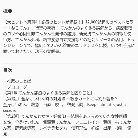
概要
【大ヒット本第2弾！診療のヒントが満載！】12,000部超えのベストセラ
ー「ねこてん」、待望の続編！ てんかんのよくある誤解から、病歴聴取
のコツや心因性非てんかん性発作の鑑別、新規抗てんかん薬の特徴と使
い方、てんかん外科、精神疾患自立支援などの社会リソースの活用、トラ
ンジションまで、幅広くてんかん診療のエッセンスを伝授。いつも手元に
置いておきたい、珠玉の実践書。
目次
・推薦のことば
・プロローグ
【第1章 てんかん診療のよくある誤解と困りごと】
［第1話］全身けいれん時の対処法 ―救急カートには割り箸を？
全身けいれん 救急 当直 咬舌 啓発活動 Keep calm, it's just a
seizure.
［第2話］てんかんと女性・妊娠(1) ―結婚をあきらめていた女性医師
女性 全身けいれん 側頭葉てんかん フェニトイン 葉酸 抗てんか
ん薬 酵素誘導薬 レベチラセタム 催奇形性 妊娠 出産 授乳 偏
見