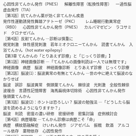
心因性非てんかん発作（PNES） 解離性障害（転換性障害） 一過性脳
虚血発作（TIA）
［第3話］抗てんかん薬が効く非てんかん疾患
発作性運動誘発性舞踏アテトーゼ（PKC） レム睡眠行動異常症
（RBD） 心因性非てんかん発作（PNES） カルバマゼピン ラコサミ
ド クロナゼパム
［第4話］反射てんかん ―診断は慎重に
視覚刺激 体性感覚刺激 若年ミオクロニーてんかん 読書てんかん 入
浴てんかん（hot water epilepsy）
【第3章 てんかんの「とりあえず診療」と「じっくり診療」】
［第1話］神経画像診断 ―「てんかんの画像判読は一人では無理です」
神経画像 病歴 脳波 神経画像診断 とりあえず診療 じっくり診療
［第2話］脳波(1)：脳波異常の有無とてんかん ―世の中に絶えて脳波のな
かりせば
脳波 誤診 脳波異常 側頭葉てんかん 棘徐波 光刺激 全般性棘徐
波複合 言語性記憶障害 海馬扁桃体切除術 心因性非てんかん発作
後頭葉てんかん
［第3話］脳波(2)：ホントは恐ろしい？ 脳波の勉強法 ―「どうしたら脳
波を読めるようになりますか？」
脳波 判読 密度の濃い研修 密接研修 密集討論 症例検討会
［第4話］病歴聴取 ―てんかん診療は病歴こそ「命」
病歴 横紋筋融解症 けいれん発作 ジアゼパム 振戦 飲酒 アルコ
ール依存 薬物依存 心因性発作