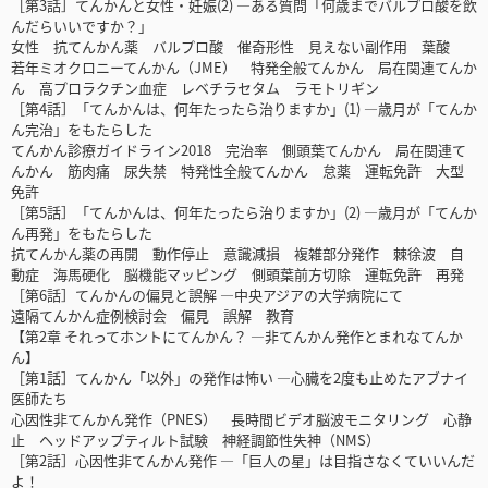
［第3話］てんかんと女性・妊娠(2) ―ある質問「何歳までバルプロ酸を飲
んだらいいですか？」
女性 抗てんかん薬 バルプロ酸 催奇形性 見えない副作用 葉酸
若年ミオクロニーてんかん（JME） 特発全般てんかん 局在関連てんか
ん 高プロラクチン血症 レベチラセタム ラモトリギン
［第4話］「てんかんは、何年たったら治りますか」(1) ―歳月が「てんか
ん完治」をもたらした
てんかん診療ガイドライン2018 完治率 側頭葉てんかん 局在関連て
んかん 筋肉痛 尿失禁 特発性全般てんかん 怠薬 運転免許 大型
免許
［第5話］「てんかんは、何年たったら治りますか」(2) ―歳月が「てんか
ん再発」をもたらした
抗てんかん薬の再開 動作停止 意識減損 複雑部分発作 棘徐波 自
動症 海馬硬化 脳機能マッピング 側頭葉前方切除 運転免許 再発
［第6話］てんかんの偏見と誤解 ―中央アジアの大学病院にて
遠隔てんかん症例検討会 偏見 誤解 教育
【第2章 それってホントにてんかん？ ―非てんかん発作とまれなてんか
ん】
［第1話］てんかん「以外」の発作は怖い ―心臓を2度も止めたアブナイ
医師たち
心因性非てんかん発作（PNES） 長時間ビデオ脳波モニタリング 心静
止 ヘッドアップティルト試験 神経調節性失神（NMS）
［第2話］心因性非てんかん発作 ―「巨人の星」は目指さなくていいんだ
よ！