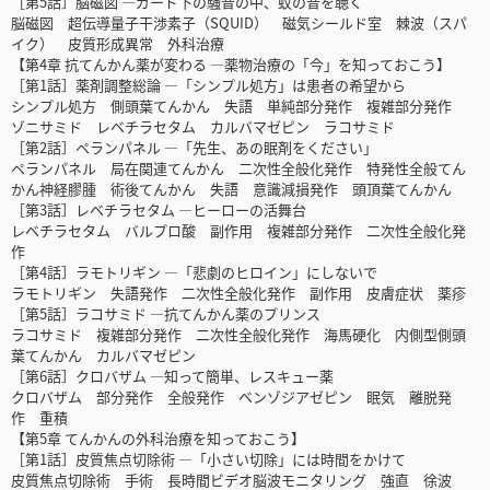
［第5話］脳磁図 ―ガード下の騒音の中、蚊の音を聴く
脳磁図 超伝導量子干渉素子（SQUID） 磁気シールド室 棘波（スパ
イク） 皮質形成異常 外科治療
【第4章 抗てんかん薬が変わる ―薬物治療の「今」を知っておこう】
［第1話］薬剤調整総論 ―「シンプル処方」は患者の希望から
シンプル処方 側頭葉てんかん 失語 単純部分発作 複雑部分発作
ゾニサミド レベチラセタム カルバマゼピン ラコサミド
［第2話］ペランパネル ―「先生、あの眠剤をください」
ペランパネル 局在関連てんかん 二次性全般化発作 特発性全般てん
かん神経膠腫 術後てんかん 失語 意識減損発作 頭頂葉てんかん
［第3話］レベチラセタム ―ヒーローの活舞台
レベチラセタム バルプロ酸 副作用 複雑部分発作 二次性全般化発
作
［第4話］ラモトリギン ―「悲劇のヒロイン」にしないで
ラモトリギン 失語発作 二次性全般化発作 副作用 皮膚症状 薬疹
［第5話］ラコサミド ―抗てんかん薬のプリンス
ラコサミド 複雑部分発作 二次性全般化発作 海馬硬化 内側型側頭
葉てんかん カルバマゼピン
［第6話］クロバザム ―知って簡単、レスキュー薬
クロバザム 部分発作 全般発作 ベンゾジアゼピン 眠気 離脱発
作 重積
【第5章 てんかんの外科治療を知っておこう】
［第1話］皮質焦点切除術 ―「小さい切除」には時間をかけて
皮質焦点切除術 手術 長時間ビデオ脳波モニタリング 強直 徐波