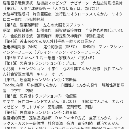
脳磁図多職種連携 脳機能マッピング ナビゲータ 大脳皮質形成異常
［第2話］大脳半球離断術 ―「大きな切断」は、急げ急げ
大脳半球離断術 片側巨脳症 進行性ミオクローヌスてんかん ミオク
ロニー発作 小児神経科
［第3話］脳梁離断術 ―左右の大脳をスプリット
脳梁 脳梁離断術 転倒発作 脳梁離断症候群 全身性強直間代けいれ
ん 全般性棘徐波 強直発作 非定型欠神発作 律動性速波
［第4話］近未来のてんかん外科手術 ―継ぐのは誰か？
迷走神経刺激（VNS） 定位的脳波（SEEG） RNS(R) マン・マシン・
インターフェース（ブレイン・マシン・インターフェース）
【第6章 てんかんと生活 ―患者・家族の人生が変わる】
［第1話］思春期トランジション(1)：プロローグ
小児科 トランジション 中学生 心因性非てんかん発作 良性てんか
ん社会資源の活用 キャリーオーバー
［第2話］思春期トランジション(2)：診断編
Toddの麻痺 局在関連てんかん 心因性非てんかん発作 解離性運動障
害 中学生 内観
［第3話］思春期トランジション(3)：治療編
中学生 良性ローランドてんかん（BECCT） 側頭葉てんかん カルバ
マゼピン ラモトリギン 薬剤調整 薬剤管理 剤形
［第4話］思春期トランジション(4)：教育編
重度知的障害 遠隔連携診療 D to P with D方式 点頭てんかん レノ
ックス・ガストー症候群 社会資源 宿泊 遺産相続 難治てんかん
［第5話］てんかんと就労 ―ハローワークの大改造!! 劇的ビフォーアフタ