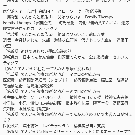
ー
医学的因子 心理社会的因子 ハローワーク 啓発活動
［第6話］てんかんと家族(1) ―父はつらいよ：Family Therapy
Family Therapy（家族療法） 海馬硬化 内側型側頭葉てんかん 適応
障害言語性記銘力 スティグマ
［第7話］てんかんと家族(2) ―祖母はつらいよ：遺伝万葉
遺伝 全身けいれん 失語 海綿状血管腫 低ナトリウム血症 遺伝子
検査
［第8話］避けて通れない運転免許の話
運転免許 日本てんかん協会 側頭葉てんかん 公安委員会 セルフス
ティグマ
【第7章 てんかんと社会 ―てんかん診療が変わる】
［第1話］てんかん診療の経済学(1) ―マクロの視点から
医療費 診療報酬明細書（レセプト） 診療報酬点数 脳磁図 脳深部
電極植込術 遠隔連携診療料
［第2話］てんかん診療の経済学(2) ―ミクロの視点から
社会保障制度 ソーシャルワーカー 精神疾患自立支援 精神障害者福
祉手帳 小児 慢性特定疾病制度 指定難病制度 障害年金 高額医療
費制度 限度額適用認定証
［第3話］てんかん診療の経済学(3) ―てんかん科のせいで患者人口が増え
る？
医療政策 疾患統計 レベチラセタム 精神疾患自立支援
［第4話］てんかんとSNS ―メリット・デメリット：患者ネットワークで