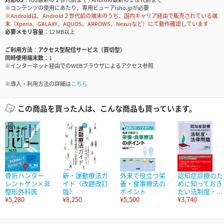
※コンテンツの使用にあたり、専用ビューアisho.jpが必要
※Androidは、Android２世代前の端末のうち、国内キャリア経由で販売されている端
末（Xperia、GALAXY、AQUOS、ARROWS、Nexusなど）にて動作確認しています
必要メモリ容量
12 MB以上
ご利用方法
アクセス型配信サービス（買切型）
同時使用端末数
1
※インターネット経由でのWEBブラウザによるアクセス参照
※導入・利用方法の詳細は
こちら
この商品を買った人は、こんな商品も買っています。
骨折ハンター
新・運動療法ガ
外来で役立つ栄
認知症診療のた
レントゲン×非
イド〈改題改訂
養・食事療法の
めに知っておき
整形外科医
版〉
ポイント
たい法制度・...
¥5,280
¥8,250
¥5,500
¥3,740