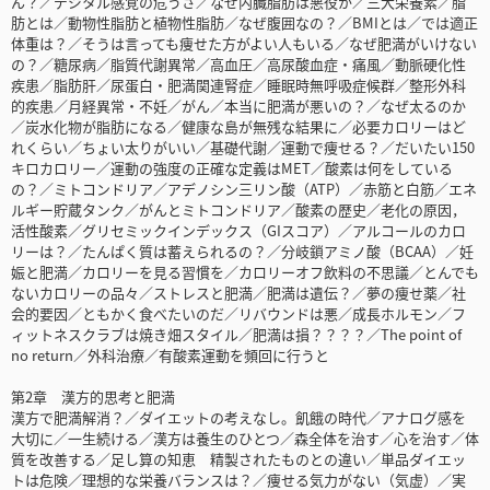
ん？／デジタル感覚の危うさ／なぜ内臓脂肪は悪役か／三大栄養素／脂
肪とは／動物性脂肪と植物性脂肪／なぜ腹囲なの？／BMIとは／では適正
体重は？／そうは言っても痩せた方がよい人もいる／なぜ肥満がいけない
の？／糖尿病／脂質代謝異常／高血圧／高尿酸血症・痛風／動脈硬化性
疾患／脂肪肝／尿蛋白・肥満関連腎症／睡眠時無呼吸症候群／整形外科
的疾患／月経異常・不妊／がん／本当に肥満が悪いの？／なぜ太るのか
／炭水化物が脂肪になる／健康な島が無残な結果に／必要カロリーはど
れくらい／ちょい太りがいい／基礎代謝／運動で痩せる？／だいたい150
キロカロリー／運動の強度の正確な定義はMET／酸素は何をしている
の？／ミトコンドリア／アデノシン三リン酸（ATP）／赤筋と白筋／エネ
ルギー貯蔵タンク／がんとミトコンドリア／酸素の歴史／老化の原因，
活性酸素／グリセミックインデックス（GIスコア）／アルコールのカロ
リーは？／たんぱく質は蓄えられるの？／分岐鎖アミノ酸（BCAA）／妊
娠と肥満／カロリーを見る習慣を／カロリーオフ飲料の不思議／とんでも
ないカロリーの品々／ストレスと肥満／肥満は遺伝？／夢の痩せ薬／社
会的要因／ともかく食べたいのだ／リバウンドは悪／成長ホルモン／フ
ィットネスクラブは焼き畑スタイル／肥満は損？？？？／The point of
no return／外科治療／有酸素運動を頻回に行うと
第2章 漢方的思考と肥満
漢方で肥満解消？／ダイエットの考えなし。飢餓の時代／アナログ感を
大切に／一生続ける／漢方は養生のひとつ／森全体を治す／心を治す／体
質を改善する／足し算の知恵 精製されたものとの違い／単品ダイエッ
トは危険／理想的な栄養バランスは？／痩せる気力がない（気虚）／実