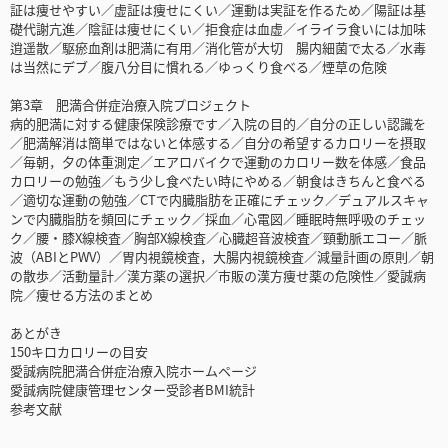
証は痩せやすい／虚証は痩せにくい／運動は実証を作るため／陽証は基
礎代謝亢進／陰証は痩せにくい／拒食症は血虚／イライラ食いには加味
逍遥散／駆瘀血剤は肥満に有用／消化管が大切 腸内細菌で太る／水毒
は当然にデブ／腹八分目に慣れる／ゆっくり食べる／煙草の危険
第3章 肥満合併症治療入院プロジェクト
病的肥満に対する健康保険診療です／入院の目的／自分の正しい認識を
／肥満解消は簡単ではないと体感する／自分の希望するカロリーを摂取
／毎朝，夕の体重測定／エアロバイクで運動のカロリー数を体感／食品
カロリーの勉強／もう少し食べたい時にやめる／朝食はきちんと食べる
／適切な運動の勉強／CTで内臓脂肪を正確にチェック／デュアルスキャ
ンで内臓脂肪を頻回にチェック／採血／心電図／睡眠時無呼吸のチェッ
ク／腰・膝X線検査／胸部X線検査／心臓超音波検査／頸動脈エコー／脈
波（ABIとPWV）／胃内視鏡検査，大腸内視鏡検査／減量計画の原則／朝
の散歩／活動量計／漢方薬の選択／市販の漢方痩せ薬の危険性／愛誠病
院／痩せる方法のまとめ
あとがき
150キロカロリーの目安
愛誠病院肥満合併症治療入院ホームページ
愛誠病院健康管理センター受診者BMI統計
参考文献