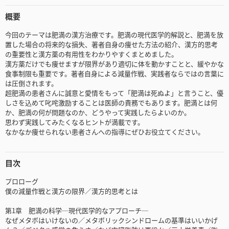
概要
今回のテーマは肥満の漢方治療です。肥満の現代医学的解説と、肥満を放
置した場合の将来的な損失、著者自身の痩せた方法の紹介、漢方的思考
の重要性と漢方薬の有用性をわかりやすくまとめました。
漢方薬だけでも痩せますが限界があり適切に体を動かすことと、緩やかな
食事制限も重要です。著者自身による減量作戦、実践者ならではの言葉に
は圧倒されます。
超肥満の患者さんに誠意と愛情をもって「肥満は死ぬよ」と言うこと、優
しさを込めて叱咤激励することは医師の責務でもあります。肥満とは何
か、肥満の何が問題なのか、どうやって実践したらよいのか。
思わず実践してみたくなるヒントが満載です。
なかなか痩せられない患者さんへの指導にぜひお役立てください。
目次
プロローグ
僕の減量作戦と漢方の限界／漢方的思考とは
第1章 肥満の科学─現代医学的なアプローチ─
なぜメタボはいけないの／メタボリックシンドロームの基準はいいかげ