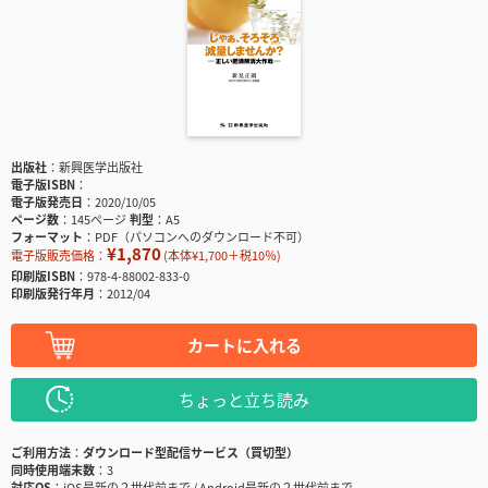
出版社
新興医学出版社
電子版ISBN
電子版発売日
2020/10/05
ページ数
145ページ
判型
A5
フォーマット
PDF（パソコンへのダウンロード不可）
¥1,870
電子版販売価格：
(本体¥1,700＋税10％)
印刷版ISBN
978-4-88002-833-0
印刷版発行年月
2012/04
カートに入れる
ちょっと立ち読み
ご利用方法
ダウンロード型配信サービス（買切型）
同時使用端末数
3
対応OS
iOS最新の２世代前まで / Android最新の２世代前まで