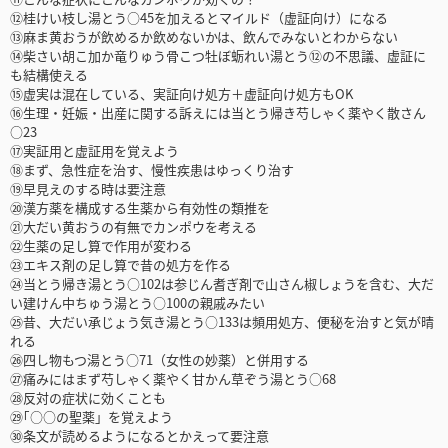
⑫桂けい枝し湯とう○45を加えるとマイルド（虚証向け）になる
⑬麻ま黄おうが飲めるか飲めないかは、飲んでみないとわからない
⑭柴さい胡こ加か竜りゅう骨こつ牡ぼ蛎れい湯とう⑫の不思議、虚証に
も結構使える
⑮虚実は混在している、実証向け処方＋虚証向け処方もOK
⑯生理・妊娠・出産に関する訴えには当とう帰き芍しゃく薬やく散さん
○23
⑰実証用と虚証用を覚えよう
⑱まず、急性症を治す、慢性疾患はゆっくり治す
⑲早見えのする時は要注意
⑳漢方薬を構成する生薬から有効性の類推を
㉑大だい黄おうの有無でカンポウを考える
㉒生薬の足し算で作用が変わる
㉓エキス剤の足し算で昔の処方を作る
㉔当とう帰き湯とう○102は参じん耆ぎ剤で山さん椒しょうを含む、大だ
い建けん中ちゅう湯とう○100の親戚みたい
㉕昔、大だい承じょう気き湯とう○133は頻用処方、便秘を治すと気が晴
れる
㉖四し物もつ湯とう○71（女性の妙薬）と併用する
㉗痛みにはまず芍しゃく薬やく甘かん草ぞう湯とう○68
㉘反対の症状に効くことも
㉙｢○○の聖薬」を覚えよう
㉚条文が読めるようになるとかえって要注意