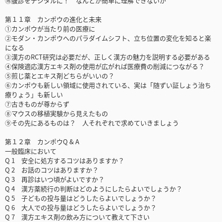
⑯腹診をデジタルに！ なんとか簡単に理解できないか
第１１章 カンポウの進化と未来
①カンポウが当たり前の医療に
②モダン・カンポウへのパラダイムシフト、立ち位置の変化を知ると楽
になる
③漢方のRCT研究は必要だが、正しく漢方の魅力を説明する必要がある
④保険適応漢方エキス剤の使用が広がれば医療費の削減につながる？
⑤煎じ薬とエキス剤どちらがいいの？
⑥カンポウも新しい領域に使用されている、実は「随ずい証しょう治ち
療りょう」も新しい
⑦古きものが尊からず
⑧マウスの移植実験から見えたもの
⑨その先にあるものは？ 人それぞれで求めていきましょう
第１２章 カンポウQ & A
一般臨床において
Q 1 安全に処方するコツはありますか？
Q 2 お話のコツはありますか？
Q 3 再診はいつ頃がよいですか？
Q 4 漢方薬続行の判断はどのようにしたらよいでしょうか？
Q 5 子どもの投与量はどうしたらよいでしょうか？
Q 6 大人での投与量はどうしたらよいでしょうか？
Q 7 漢方エキス剤の飲み方について教えて下さい