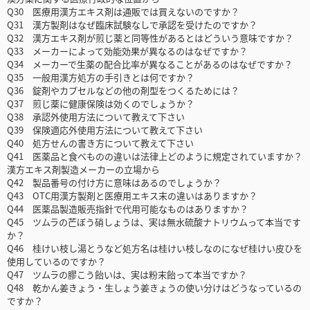
Q30 医療用漢方エキス剤は通販では買えないのですか？
Q31 漢方製剤はなぜ臨床試験なしで承認を受けたのですか？
Q32 漢方エキス剤が煎じ薬と同等性があるとはどういう意味ですか？
Q33 メーカーによって効能効果が異なるのはなぜですか？
Q34 メーカーで生薬の配合比率が異なることがあるのはなぜですか？
Q35 一般用漢方処方の手引きとは何ですか？
Q36 錠剤やカプセルなどの他の剤型をつくるためには？
Q37 煎じ薬に健康保険は効くのでしょうか？
Q38 承認外使用方法について教えて下さい
Q39 保険適応外使用方法について教えて下さい
Q40 処方せんの書き方について教えて下さい
Q41 医薬品と食べものの違いは法律上どのように規定されていますか？
漢方エキス剤製造メーカーの立場から
Q42 製品番号の付け方に意味はあるのでしょうか？
Q43 OTC用漢方製剤と医療用エキス末の違いはありますか？
Q44 医薬品製造販売指針で代用可能なものはありますか？
Q45 ツムラの芒ぼう硝しょうは、実は無水硫酸ナトリウムって本当です
か？
Q46 桂けい枝し湯とうなど処方名は桂けい枝しなのになぜ桂けい皮ひを
使用しているのですか？
Q47 ツムラの膠こう飴いは、実は粉末飴って本当ですか？
Q48 乾かん姜きょう・生しょう姜きょうの使い分けはどうなっているの
ですか？