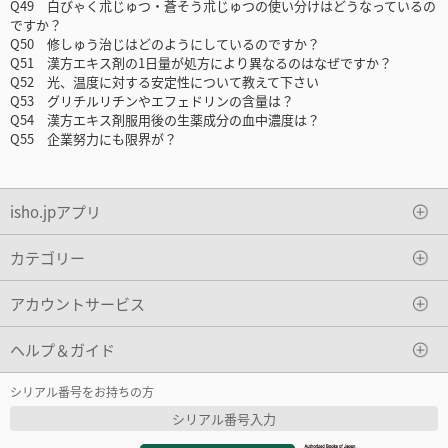
Q49 白びゃく朮じゅつ・蒼そう朮じゅつの使い分けはどうなっているの
ですか？
Q50 修しゅう治じはどのようにしているのですか？
Q51 漢方エキス剤の1日量が処方により異なるのはなぜですか？
Q52 光、温度に対する安定性について教えて下さい
Q53 グリチルリチンやエフェドリンの含量は？
Q54 漢方エキス剤服用後の生薬成分の血中濃度は？
Q55 企業努力にも限界が？
isho.jpアプリ
カテゴリー
アカウントサービス
ヘルプ＆ガイド
シリアル番号をお持ちの方
シリアル番号入力