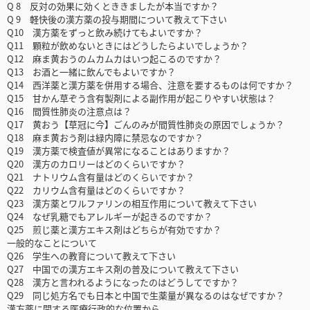
Q 8 反対の効果に効くとききましたが本当ですか？
Q 9 軽快後の漢方薬の投与期間について教えて下さい
Q10 漢方薬をずっと飲み続けてもよいですか？
Q11 顆粒が飲めないときにはどうしたらよいでしょうか？
Q12 麻ま黄おうのムカムカはいつ起こるのですか？
Q13 お酒と一緒に飲んでもよいですか？
Q14 西洋薬と漢方薬を併用する場合、注意を要するものは何ですか？
Q15 甘かん草ぞう含有製剤による副作用が起こりやすい状態は？
Q16 間質性肺炎の注意点は？
Q17 黄おう【草冠に今】ごんのみが間質性肺炎の原因でしょうか？
Q18 麻ま黄おう剤は緑内障に禁忌なのですか？
Q19 漢方薬で検査値が異常になることはありますか？
Q20 漢方のカロリーはどのくらいですか？
Q21 ナトリウム含有量はどのくらいですか？
Q22 カリウム含有量はどのくらいですか？
Q23 漢方薬とワルファリンの相互作用について教えて下さい
Q24 なぜ乳糖でもアレルギーが起きるのですか？
Q25 煎じ薬と漢方エキス剤はどちらが有効ですか？
一般的なことについて
Q26 学生への教育について教えて下さい
Q27 中国での漢方エキス剤の普及について教えて下さい
Q28 漢方と言われるようになったのはどうしてですか？
Q29 同じ処方名でも日本と中国で生薬量が異なるのはなぜですか？
漢方薬に関する医療行政的な位置から