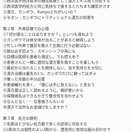
①西洋医が西洋医学の補完医療として漢方エキス剤で対処する
②西洋医学的処方と同じ気持ちで接するとたちまち嫌気がさす
③漢方、カンポウ、Kampoどれがいいの？
④モダン・カンポウにトラディショナル漢方の知恵を
第２章 外来診療での心得
①｢何か困ることはありますか？」といつも尋ねよう
②カンポウでは体全体が治ることがあると納得しよう
③忙しい外来で腹診を敢えて全員に行う必要はない
④脈は必ず診よう、スキンシップの為にも
⑤目標は医師も患者も満足し、でも控えめで
⑥患者さんと一緒に適切な漢方薬を探すことを楽しもう
⑦最初から当たることを期待しない、治す気持ちを大切に
⑧漢方治療は養生の1つ、カンポウだけに頼ってはダメ
⑨罹った年数の半分必要
⑩患者離れを潔く、「僕には手に負えない」と言おう
⑪漢方薬は正しく読めるように、格好悪いから
⑫保険病名はできるかぎり整合性を合わせよう
⑬なんとなく……な患者さんもいる
⑭漢方で法外なお金儲けをしますか？
第３章 処方の鉄則
①名医ほど少ない処方数で多くの症状に対処する
②1剤または相性のよい2剤から、歴史的に有効な組み合わせで