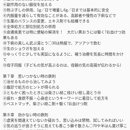
④副作用のない脇役を加える
⑤附ぶ子しの併用、1g／日で増量し6g／日までは基本的に安全
⑥内服量を減らして有効なことがある、高齢者や慢性の下痢などで
⑦生薬のバランスの変更、エキス剤でも結構できる
⑧全体処方と部位別処方の併用
⑨皮膚疾患では特に便秘の解消を！ 大だい黄おうには駆く?お血けつ効
果もある
⑩下痢の真しん武ぶ湯とう○30は熱服で、アツアツで飲む
⑪生のショウガを加える
⑫ゆっくりと少しでも実証になるように、補う治療を気長に時間をかけ
て
⑬母子同服（子どもの気が高ぶるのは、母親の気の高揚が伝わるから)
第７章 思いつかない時の鉄則
①治せるものから治してみよう
②腹診で処方のヒントが得られる
③ともかく困ったときには柴さい胡こ桂けい枝し湯とう⑩
④疲れ・食欲不振・心身症というキーワードに着目して処方を
⑤ベストマッチ、柴さい胡こ剤＋駆く?お血けつ剤
第８章 効かない時の鉄則
①虚実を間違えていないか疑おう、思い込みは禁物、試してみればいい
②気の巡りが良さそうに見えても香こう蘇そ散さん○70や半はん夏げ厚こ