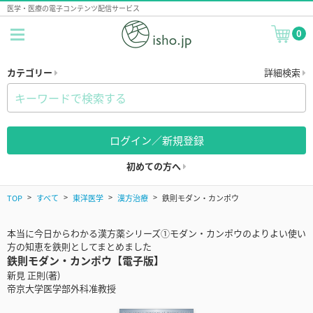
医学・医療の電子コンテンツ配信サービス
0
カテゴリー
詳細検索
ログイン／新規登録
初めての方へ
TOP
すべて
東洋医学
漢方治療
鉄則モダン・カンポウ
本当に今日からわかる漢方薬シリーズ①モダン・カンポウのよりよい使い
方の知恵を鉄則としてまとめました
鉄則モダン・カンポウ【電子版】
新見 正則(著)
帝京大学医学部外科准教授