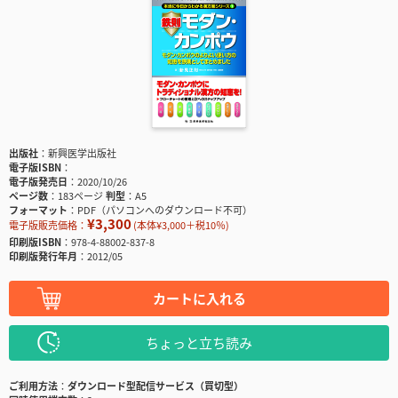
出版社
新興医学出版社
電子版ISBN
電子版発売日
2020/10/26
ページ数
183ページ
判型
A5
フォーマット
PDF（パソコンへのダウンロード不可）
¥3,300
電子版販売価格：
(本体¥3,000＋税10％)
印刷版ISBN
978-4-88002-837-8
印刷版発行年月
2012/05
カートに入れる
ちょっと立ち読み
ご利用方法
ダウンロード型配信サービス（買切型）