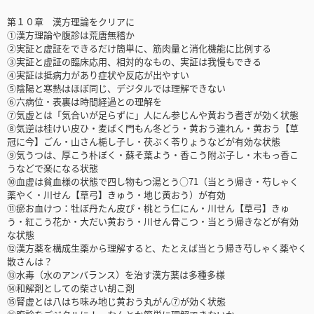
第１０章 漢方理論をクリアに
①漢方理論や腹診は荒唐無稽か
②実証と虚証をできるだけ簡単に、筋肉量と消化機能に比例する
③実証と虚証の臨床応用、相対的なもの、実証は我慢もできる
④実証は抵病力があり症状や反応が出やすい
⑤陰陽と寒熱はほぼ同じ、デジタルでは理解できない
⑥六病位・表裏は時間経過との理解を
⑦気虚とは「気合いが足らずに」人にん参じんや黄おう耆ぎが効く状態
⑧気逆は桂けい皮ひ・麦ばく門もん冬どう・黄おう連れん・黄おう【草
冠に今】ごん・山さん梔し子し・茯ぶく苓りょうなどが有効な状態
⑨気うつは、厚こう朴ぼく・蘇そ葉よう・香こう附ぶ子し・木もっ香こ
うなどで楽になる状態
⑩血虚は貧血様の状態で四し物もつ湯とう○71（当とう帰き・芍しゃく
薬やく・川せん【草弓】きゅう・地じ黄おう）が有効
⑪瘀お血けつ：牡ぼ丹たん皮ぴ・桃とう仁にん・川せん【草弓】きゅ
う・紅こう花か・大だい黄おう・川せん骨こつ・当とう帰きなどが有効
な状態
⑫漢方薬を構成生薬から理解すると、たとえば当とう帰き芍しゃく薬やく
散さんは？
⑬水毒（水のアンバランス）を治す漢方薬は多種多様
⑭和解剤としての柴さい胡こ剤
⑮腎虚とは八はち味み地じ黄おう丸がん⑦が効く状態