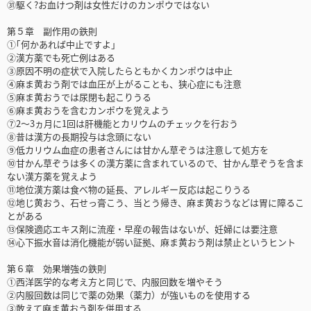
㉛駆く?お血けつ剤は女性だけのカンポウではない
第５章 副作用の鉄則
①｢何かあれば中止ですよ」
②漢方薬でも死亡例はある
③原因不明の症状で入院したらともかくカンポウは中止
④麻ま黄おう剤では血圧が上がることも、狭心症にも注意
⑤麻ま黄おうでは尿閉も起こりうる
⑥麻ま黄おうを含むカンポウを覚えよう
⑦2～3ヵ月に1回は肝機能とカリウムのチェックを行おう
⑧昔は漢方の長期投与は念頭にない
⑨低カリウム血症の患者さんには甘かん草ぞうは注意して処方を
⑩甘かん草ぞうは多くの漢方薬に含まれているので、甘かん草ぞうを含ま
ない漢方薬を覚えよう
⑪地位漢方薬は食べ物の延長、アレルギー反応は起こりうる
⑫地じ黄おう、石せっ膏こう、当とう帰き、麻ま黄おうなどは胃に障るこ
とがある
⑬保険適応エキス剤に流産・早産の報告はないが、妊婦には要注意
⑭心下振水音は消化機能が弱い証拠、麻ま黄おう剤は禁止というヒント
第６章 効果増強の鉄則
①西洋医学的な考え方と同じで、内服回数を増やそう
②内服回数は同じで薬の効果（薬力）が強いものを使用する
③敢えて麻ま黄おう剤を併用する