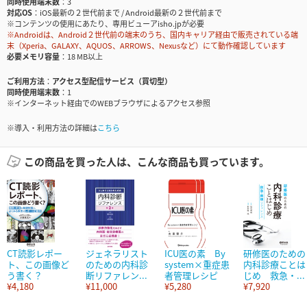
同時使用端末数
3
対応OS
iOS最新の２世代前まで / Android最新の２世代前まで
※コンテンツの使用にあたり、専用ビューアisho.jpが必要
※Androidは、Android２世代前の端末のうち、国内キャリア経由で販売されている端
末（Xperia、GALAXY、AQUOS、ARROWS、Nexusなど）にて動作確認しています
必要メモリ容量
18 MB以上
ご利用方法
アクセス型配信サービス（買切型）
同時使用端末数
1
※インターネット経由でのWEBブラウザによるアクセス参照
※導入・利用方法の詳細は
こちら
この商品を買った人は、こんな商品も買っています。
CT読影レポー
ジェネラリスト
ICU医の素 By
研修医のための
ト、この画像ど
のための内科診
system×重症患
内科診療ことは
う書く？
断リファレン...
者管理レシピ
じめ 救急・...
¥4,180
¥11,000
¥5,280
¥7,920