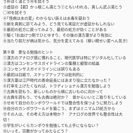
う朴ぼく湯とう⑯を試そう
③虚証の【葛】かっ根こん湯とう①ともいわれる、真しん武ぶ湯とう
○30を試そう
④｢怪病は水の変」わからない訴えは水毒を疑おう
⑤脈を真剣に診てみよう、どう見ても実証だが虚証かもしれない
⑥最初の処方に戻ってみよう、最初の処方が効くことがある
⑦駆く?お血けつ剤でひとゆすり、その後の漢方薬がより有効に
⑧当たり前だが病は気から、気分を変えてみる（移い精せい変へん気き)
第９章 更なる勉強のヒント
①漢方のアナログ感に慣れること、現代医学は特にデジタル化している
②漢方はコンセンサスガイドラインの集積と叡智の結晶
③コンセンサスガイドラインには誤りもある
④最初は白紙で、ステップアップでは批判的に
⑤漢方薬は江戸時代の寿命延長にはあまり役に立たなかった？
⑥打率を上げたくなれば、トラディショナル漢方を勉強しよう
⑦古典を読もう、新しいものから順に古いものに向かって
⑧古典を読もう、でも古典は絶対か？ 昔からいいとこ取りをしている
⑨せめて自分のカンポウワールドでは整合性を保つように努力しよう
⑩自分のカンポウワールドを築こう、まずはミニマム15処方から
⑪その人は、その考え方は本物か？ アナログの世界でも整合性は大
切！
⑫学生がいくらカンポウを勉強しても上手にならない？
⑬いっそ、宗教がかってみたらどう？