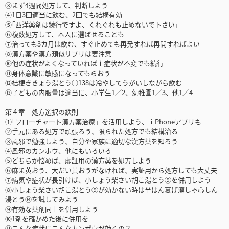
③まず4週間処方して、判断しよう
④1日3回適当に飲む、2回でも結構有効
⑤｢西洋薬剤は続行ですよ、くれぐれも止めないで下さい」
⑥複数処方して、本人に選ばせることも
⑦治っても3カ月は飲む、すぐ止めても再発すれば再開すればよい
⑧漢方薬や漢方類似サプリは要注意
⑩他の症状がよくなっていれば主症状が不変でも続行
⑪身体意識に敏感になってもらおう
⑫桔梗ききょう湯とう○138は冷やしてうがいしながら飲む
⑬子どもの内服量は適当に、小学生1／2、幼稚園1／3、他1／4
第４章 処方選択の鉄則
①｢フローチャート漢方薬治療」を活用しよう、ⅰPhoneアプリも
②手元にある処方で頑張ろう、限られた処方でも結構治る
③風邪で勉強しよう、自分や家族に適切な漢方薬を知ろう
④風邪のカンポウ、他にもいろいろ
⑤どちらか悩めば、虚証用の漢方薬を処方しよう
⑥麻ま黄おう、大だい黄おうがなければ、実証用から処方しても大丈夫
⑦病気や症状が長引けば、小しょう柴さい胡こ湯とう⑨を併用しよう
⑧小しょう柴さい胡こ湯とう⑨が効かない時は半はん夏げ瀉しゃ心しん
湯とう⑭を試してみよう
⑨有効な薬剤同士を併用しよう
⑩1剤を確かめた後に併用を
⑪こんな症状にこんなカンポウが効くの？