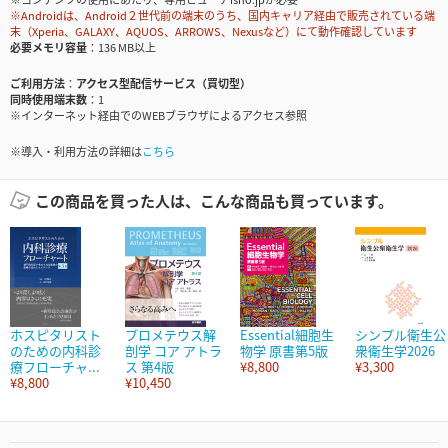
※Androidは、Android２世代前の端末のうち、国内キャリア経由で販売されている端
末（Xperia、GALAXY、AQUOS、ARROWS、Nexusなど）にて動作確認しています
必要メモリ容量
136 MB以上
ご利用方法
アクセス型配信サービス（買切型）
同時使用端末数
1
※インターネット経由でのWEBブラウザによるアクセス参照
※導入・利用方法の詳細は
こちら
この商品を買った人は、こんな商品も買っています。
ホスピタリスト
プロメテウス解
Essential細胞生
シンプル衛生公
のための内科診
剖学 コア アトラ
物学 原書第5版
衆衛生学2026
療フローチャ...
ス 第4版
¥8,800
¥3,300
¥8,800
¥10,450