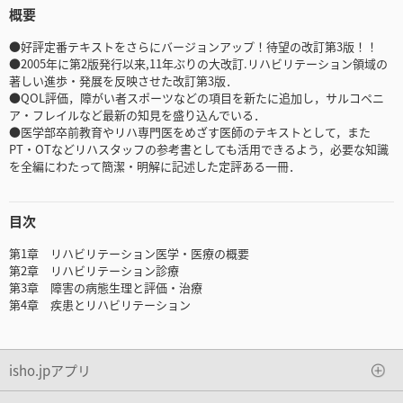
概要
●好評定番テキストをさらにバージョンアップ！待望の改訂第3版！！
●2005年に第2版発行以来,11年ぶりの大改訂.リハビリテーション領域の
著しい進歩・発展を反映させた改訂第3版．
●QOL評価，障がい者スポーツなどの項目を新たに追加し，サルコペニ
ア・フレイルなど最新の知見を盛り込んでいる．
●医学部卒前教育やリハ専門医をめざす医師のテキストとして，また
PT・OTなどリハスタッフの参考書としても活用できるよう，必要な知識
を全編にわたって簡潔・明解に記述した定評ある一冊．
目次
第1章 リハビリテーション医学・医療の概要
第2章 リハビリテーション診療
第3章 障害の病態生理と評価・治療
第4章 疾患とリハビリテーション
isho.jpアプリ