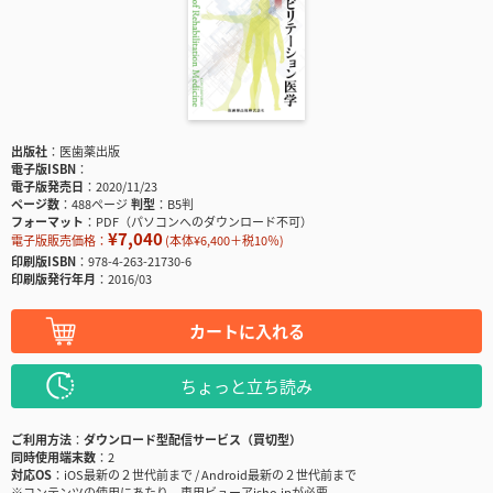
出版社
医歯薬出版
電子版ISBN
電子版発売日
2020/11/23
ページ数
488ページ
判型
B5判
フォーマット
PDF（パソコンへのダウンロード不可）
¥7,040
電子版販売価格：
(本体¥6,400＋税10％)
印刷版ISBN
978-4-263-21730-6
印刷版発行年月
2016/03
カートに入れる
ちょっと立ち読み
ご利用方法
ダウンロード型配信サービス（買切型）
同時使用端末数
2
対応OS
iOS最新の２世代前まで / Android最新の２世代前まで
※コンテンツの使用にあたり、専用ビューアisho.jpが必要