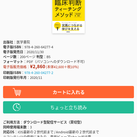
出版社
医学書院
電子版ISBN
978-4-260-64277-4
電子版発売日
2020/11/30
ページ数
200ページ
判型
B5
フォーマット
PDF（パソコンへのダウンロード不可）
¥2,860
電子版販売価格：
(本体¥2,600＋税10％)
印刷版ISBN
978-4-260-04277-2
印刷版発行年月
2020/11
カートに入れる
ちょっと立ち読み
ご利用方法
ダウンロード型配信サービス（買切型）
同時使用端末数
3
対応OS
iOS最新の２世代前まで / Android最新の２世代前まで
※コンテンツの使用にあたり、専用ビューアisho.jpが必要