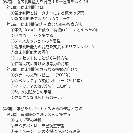
第2部 臨床判断能力を育成する─思考をはぐくむ
第1章 臨床判断とは
①臨床判断とは─タナーによる概念の探究
②臨床判断モデルの4つのフェーズ
第2章 臨床判断能力を育むための教育方法
①事例（case）を使う─看護師らしく考えるために
②「気づく」を支援する
③ディスカッションの重要性
④臨床判断能力の育成を支援するリフレクション
⑤臨床判断能力の評価
⑥コンセプトにもとづく学習方法
⑦看護実践に向けた思考力の育成
第3章 臨床判断のさらなる探究に向けて
①タナーの文献レビュー（2006年）
②カペレッティの文献レビュー（2014年）
③マネッティの概念分析（2018年）
④3つの文献からの示唆
⑤さまざまな臨床判断のモデル
第3部 学びをサポートするための理論と方法
第1章 看護職の生涯学習を支援する
①成人学習の特徴
②自ら学ぶとは─自己調整学習
③モチベーションの支援にかかわる理論