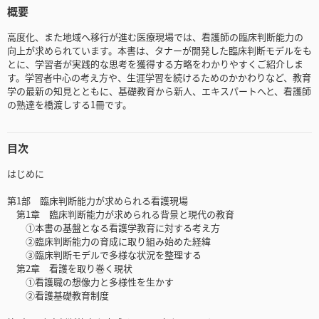
概要
高度化、また地域へ移行が進む医療現場では、看護師の臨床判断能力の
向上が求められています。本書は、タナーが開発した臨床判断モデルをも
とに、学習者が実践的な思考を獲得する方略をわかりやすくご紹介しま
す。学習者中心の考え方や、生涯学習を続けるためのかかわりなど、教育
学の最新の知見とともに、基礎教育から新人、エキスパートへと、看護師
の熟達を橋渡しする1冊です。
目次
はじめに
第1部 臨床判断能力が求められる看護現場
第1章 臨床判断能力が求められる背景と現代の教育
①本書の基盤となる看護学教育に対する考え方
②臨床判断能力の育成に取り組み始めた経緯
③臨床判断モデルで多様な状況を整理する
第2章 看護を取り巻く現状
①看護職の想像力と多様性を生かす
②看護基礎教育制度