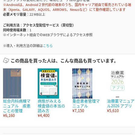
※Androidは、Android２世代前の端末のうち、国内キャリア経由で販売されている端
末（Xperia、GALAXY、AQUOS、ARROWS、Nexusなど）にて動作確認しています
必要メモリ容量
22 MB以上
ご利用方法
アクセス型配信サービス（買切型）
同時使用端末数
1
※インターネット経由でのWEBブラウザによるアクセス参照
※導入・利用方法の詳細は
こちら
この商品を買った人は、こんな商品も買っています。
総合内科病棟マ
病態がみえる
重症患者管理マ
治療薬マニュア
ニュアル 疾患
検査値の本当の
ニュアル
ル2026 アプリ
ごとの管理
読み方
¥7,150
¥5,610
¥6,160
¥4,400