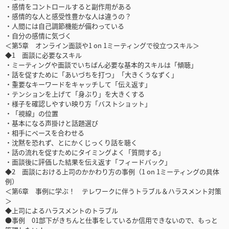
・感情をコントロールすると副作用がある
・感情的な人と感受性豊かな人は違うの？
・人間には自己調節機能が備わっている
・自分の感情に気づく
＜第5章 オンライン面談や1 on 1ミーティングで役立つスキル＞
◆1 面談に必要なスキル
・ミーティングや面談でいちばん必要な基本的スキルは「傾聴」
・話を促すために「あいづちを打つ」「大きくうなずく」
・重要なキーワードをキャッチして「伝え返す」
・テンションを上げて「身ぶり」を大きくする
・様子を確認しやすい映り方「バストショット」
・「視線」の位置
・基本になる声掛けと話題選び
・相手にペースを合わせる
・沈黙を恐れず、とにかくじっくり話を聴く
・話の流れを促すためにタイミングよく「質問する」
・面談後に評価した結果を伝え返す「フィードバック」
◆2 面談における上司のかかわり方の事例（1 on 1ミーティングの具体
例）
＜第6章 事例に学ぶ！ テレワークに伴うトラブル＆ハラスメント対策
＞
◆上司によるハラスメントのトラブル
●事例 01部下がきちんと仕事をしているか信用できないので、もっと