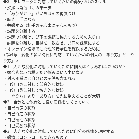
◆3 テレワークに対応していくための勇気づけのスキル
・挨拶は勇気づけの第一歩
・「ありがとう」がいちばんの勇気づけ
・聴き上手になる
・共感する（相手の関心事に関心をもつ）
・課題を分離する
・課題の分離は、部下の課題に協力するための入り口
・課題を分離し、目標を一致させ、共同の課題にする
・オンライン環境でも心理的安全性を確保するために
＜第4章 変化の多い時代に対応していくための個人の「あり方」と「や
り方」＞
◆1 大きな変化に対応していくために個人はどうあればよいのか？
・競合的な心の構えだと悩み深い人生になる
・対人関係には自分との関係も含まれる
・自分自身に対して競合的な状態
・自分自身に対して協力的な状態
・「やり方」より「あり方」を先に整えることが大切
◆2 自分とも他者とも良い関係をつくっていく
・自己肯定の状態
・自己否定の状態
・自己犠牲の状態
・自己受容の状態
◆3 大きな変化に対応していくために自分の感情を理解する
・感情はコントロールできるもの？