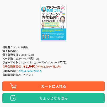
出版社
メディカ出版
電子版ISBN
電子版発売日
2020/12/01
ページ数
192ページ
判型
A5
フォーマット
PDF（パソコンへのダウンロード不可）
¥2,640
電子版販売価格：
(本体¥2,400＋税10％)
印刷版ISBN
978-4-8404-7268-5
印刷版発行年月
2020/11
カートに入れる
ちょっと立ち読み