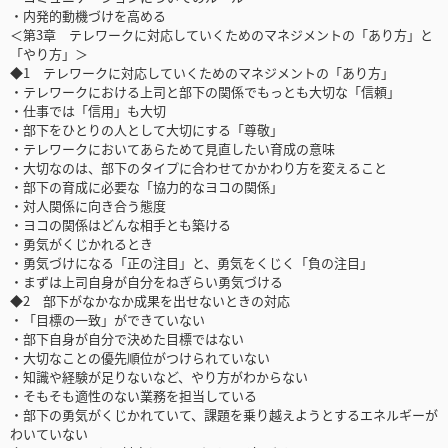
・内発的動機づけを高める
＜第3章 テレワークに対応していくためのマネジメントの「あり方」と
「やり方」＞
◆1 テレワークに対応していくためのマネジメントの「あり方」
・テレワークにおける上司と部下の関係でもっとも大切な「信頼」
・仕事では「信用」も大切
・部下をひとりの人として大切にする「尊敬」
・テレワークにおいてあらためて見直したい育成の意味
・大切なのは、部下のタイプに合わせてかかわり方を変えること
・部下の育成に必要な「協力的なヨコの関係」
・対人関係に向き合う態度
・ヨコの関係はどんな相手とも築ける
・勇気がくじかれるとき
・勇気づけになる「正の注目」と、勇気をくじく「負の注目」
・まずは上司自身が自分をねぎらい勇気づける
◆2 部下がなかなか成果を出せないときの対応
・「目標の一致」ができていない
・部下自身が自分で決めた目標ではない
・大切なことの優先順位がつけられていない
・知識や経験が足りないなど、やり方がわからない
・そもそも適性のない業務を担当している
・部下の勇気がくじかれていて、課題を乗り越えようとするエネルギーが
わいていない