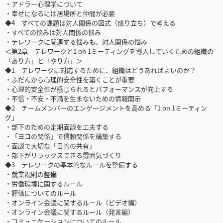
・アドラー心理学について
・幸せになるには居場所と仲間が必要
◆4 すべての課題は対人関係の図式（成り立ち）で考える
・すべての悩みは対人関係の悩み
・テレワークに関連する悩みも、対人関係の悩み
＜第2章 テレワークと1 on 1ミーティングを導入していくための組織の
「あり方」と「やり方」＞
◆1 テレワークに対応するために、組織はどうあればよいのか？
・ふだんから心理的安全性を築くことが重要
・心理的安全性が感じられるとパフォーマンスが向上する
・不信・不安・不満を生まないための情報開示
◆2 チームメンバーのエンゲージメントを高める「1 on 1ミーティン
グ」
・部下のための定期面談を工夫する
・「ヨコの関係」で信頼関係を構築する
・面談で大切な「目的の共有」
・部下がリラックスできる雰囲気づくり
◆3 テレワークの基本的なルールを整備する
・就業規則の整備
・労働環境に関するルール
・評価についてのルール
・オンライン会議に関するルール（ビデオ編）
・オンライン会議に関するルール（発言編）
・コミュニケーションについてのルール