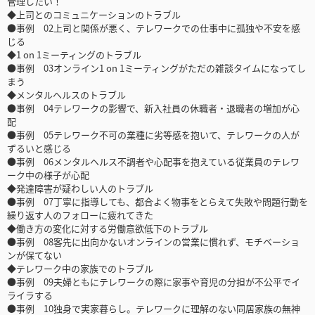
管理したい！
◆上司とのコミュニケーションのトラブル
●事例 02上司と関係が悪く、テレワークでの仕事中に孤独や不安を感
じる
◆1 on 1ミーティングのトラブル
●事例 03オンライン1 on 1ミーティングがただの雑談タイムになってし
まう
◆メンタルヘルスのトラブル
●事例 04テレワークの影響で、新入社員の休職者・退職者の増加が心
配
●事例 05テレワーク不可の業種に劣等感を抱いて、テレワークの人が
ずるいと感じる
●事例 06メンタルヘルス不調者や心配事を抱えている従業員のテレワ
ーク中の様子が心配
◆発達障害が疑わしい人のトラブル
●事例 07丁寧に指導しても、都合よく物事をとらえて失敗や問題行動を
繰り返す人のフォローに疲れてきた
◆働き方の変化に対する労働意欲低下のトラブル
●事例 08客先に出向かないオンラインの営業に慣れず、モチベーショ
ンが保てない
◆テレワーク中の家族でのトラブル
●事例 09夫婦ともにテレワークの際に家事や育児の分担が不公平でイ
ライラする
●事例 10独身で実家暮らし。テレワークに理解のない同居家族の無神