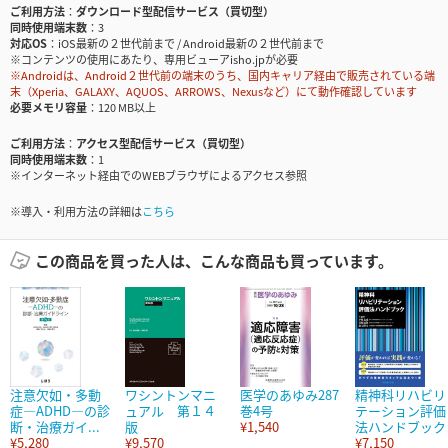
ご利用方法
ダウンロード型配信サービス（買切型）
同時使用端末数
3
対応OS
iOS最新の２世代前まで / Android最新の２世代前まで
※コンテンツの使用にあたり、専用ビューアisho.jpが必要
※Androidは、Android２世代前の端末のうち、国内キャリア経由で販売されている端
末（Xperia、GALAXY、AQUOS、ARROWS、Nexusなど）にて動作確認しています
必要メモリ容量
120 MB以上
ご利用方法
アクセス型配信サービス（買切型）
同時使用端末数
1
※インターネット経由でのWEBブラウザによるアクセス参照
※導入・利用方法の詳細は
こちら
この商品を買った人は、こんな商品も買っています。
注意欠如・多動
ワシントンマニ
医学のあゆみ287
精神科リハビリ
症―ADHD―の診
ュアル 第１４
巻4号
テーション評価
断・治療ガイ...
版
¥1,540
法ハンドブック
¥5,280
¥9,570
¥7,150