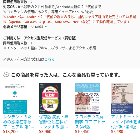
同時使用端末数
2
対応OS
iOS最新の２世代前まで / Android最新の２世代前まで
※コンテンツの使用にあたり、専用ビューアisho.jpが必要
※Androidは、Android２世代前の端末のうち、国内キャリア経由で販売されている端
末（Xperia、GALAXY、AQUOS、ARROWS、Nexusなど）にて動作確認しています
必要メモリ容量
88 MB以上
ご利用方法
アクセス型配信サービス（買切型）
同時使用端末数
1
※インターネット経由でのWEBブラウザによるアクセス参照
※導入・利用方法の詳細は
こちら
この商品を買った人は、こんな商品も買っています。
レジデントのた
保存版 病変・障
プロメテウス解
アナトミー・ト
めの感染症診療
害部位と症状が
剖学 コア アトラ
レイン [Web動
マニュアル 第4...
リンクする 脳...
ス 第4版
付]<訳> 第4版
¥13,200
¥3,960
¥10,450
¥7,480