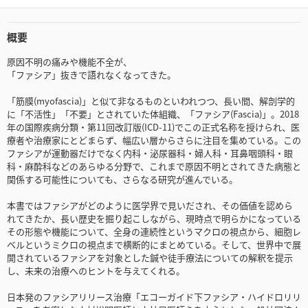
概要
原因不明の痛みや機能不全が、
「ファシア」抜きで語れなくなってきた。
「筋膜(myofascia)」と似て非なるものといわれつつ、長い間、解剖学的
に「不活性」「不要」とされていた体組織、「ファシア(Fascia)」。2018
年の国際疾病分類・第11回改訂版(ICD-11)でこの正式名称を授けられ、医
療者や治療家にとどまらず、幅広い層からさらに注目を集めている。この
ファシアが運動器だけでなく内科・泌尿器科・婦人科・耳鼻咽頭科・眼
科・麻酔科などのあらゆる分野で、これまで原因不明とされてきた病態と
関係する可能性についても、さらなる研究が進んでいる。
本書ではファシアがどのように医学界で見いだされ、その価値を認めら
れてきたか、長い歴史を掘り起こしながら、現時点で明らかになっている
その形態や機能について、全身の連続性というマクロの視点から、細胞レ
ベルというミクロの視点まで横断的にまとめている。そして、世界中で展
開されているファシアを対象とした鍼や徒手療法についての解釈を提示
し、未来の治療へのヒントを与えてくれる。
日本発のファシアリリース治療「エコーガイド下ファシア・ハイドロリリ