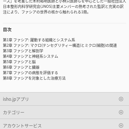
ース」を考案した木村裕明医師と小林只医師らを中心とした一般社団法人
日本整形内科学研究会(JNOS)主要メンバーの熟考された監訳と充実の訳
注により、ファシアの世界の核から触れられる1冊。
目次
第1章 ファシア: 躍動する組織とシステム系
第2章 ファシア: マクロ(テンセグリティー構造)とミクロ(細胞)の関連
第3章 ファシアと解剖学
第4章 ファシアと神経系システム
第5章 ファシアと脳
第6章 ファシアと臓器
第7章 ファシアの病態を評価する
第8章 ファシアを対象とした治療方法
isho.jpアプリ
カテゴリー
アカウントサービス