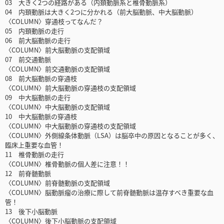
03 大きく2つの経路がある（内頚動脈系と椎骨動脈系）
04 内頚動脈は大きく2つに分かれる（前大脳動脈、中大脳動脈）
〈COLUMN〉穿通枝ってなんだ？
05 内頚動脈の走行
06 前大脳動脈の走行
〈COLUMN〉前大脳動脈の支配領域
07 前交通動脈
〈COLUMN〉前交通動脈の支配領域
08 前大脳動脈の穿通枝
〈COLUMN〉前大脳動脈の穿通枝の支配領域
09 中大脳動脈の走行
〈COLUMN〉中大脳動脈の支配領域
10 中大脳動脈の穿通枝
〈COLUMN〉中大脳動脈の穿通枝の支配領域
〈COLUMN〉外側線条体動脈（LSA）は脳卒中の原因となることが多く、
臨床上重要な血管！
11 椎骨動脈の走行
〈COLUMN〉椎骨動脈の個人差に注意！！
12 前脊髄動脈
〈COLUMN〉前脊髄動脈の支配領域
〈COLUMN〉脳動脈瘤の治療に際して前脊髄動脈は温存すべき重要な血
管！
13 後下小脳動脈
〈COLUMN〉後下小脳動脈の支配領域