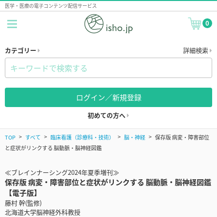
医学・医療の電子コンテンツ配信サービス
0
カテゴリー
詳細検索
ログイン／新規登録
初めての方へ
TOP
すべて
臨床看護（診療科・技術）
脳・神経
保存版 病変・障害部位
と症状がリンクする 脳動脈・脳神経図鑑
≪ブレインナーシング2024年夏季増刊≫
保存版 病変・障害部位と症状がリンクする 脳動脈・脳神経図鑑
【電子版】
藤村 幹(監修)
北海道大学脳神経外科教授