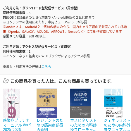
ご利用方法
ダウンロード型配信サービス（買切型）
同時使用端末数
3
対応OS
iOS最新の２世代前まで / Android最新の２世代前まで
※コンテンツの使用にあたり、専用ビューアisho.jpが必要
※Androidは、Android２世代前の端末のうち、国内キャリア経由で販売されている端
末（Xperia、GALAXY、AQUOS、ARROWS、Nexusなど）にて動作確認しています
必要メモリ容量
208 MB以上
ご利用方法
アクセス型配信サービス（買切型）
同時使用端末数
1
※インターネット経由でのWEBブラウザによるアクセス参照
※導入・利用方法の詳細は
こちら
この商品を買った人は、こんな商品も買っています。
感染症プラチナ
レジデントのた
ホスピタリスト
ジェネラリスト
マニュアル Ver.9
めの感染症診療
のための内科診
のための内科外
2025-2026
の鉄則
療フローチャ...
来マニュアル...