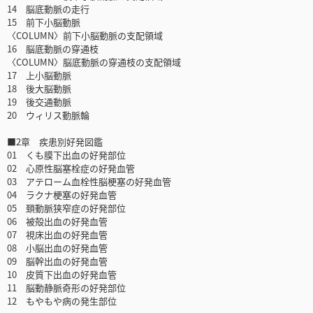
14 脳底動脈の走行
15 前下小脳動脈
〈COLUMN〉前下小脳動脈の支配領域
16 脳底動脈の穿通枝
〈COLUMN〉脳底動脈の穿通枝の支配領域
17 上小脳動脈
18 後大脳動脈
19 後交通動脈
20 ウィリス動脈輪
■2章 疾患別好発図鑑
01 くも膜下出血の好発部位
02 心原性脳塞栓症の好発血管
03 アテローム血栓性脳梗塞の好発血管
04 ラクナ梗塞の好発血管
05 頚動脈狭窄症の好発部位
06 被殻出血の好発血管
07 視床出血の好発血管
08 小脳出血の好発血管
09 脳幹出血の好発血管
10 皮質下出血の好発血管
11 脳動静脈奇形の好発部位
12 もやもや病の発生部位