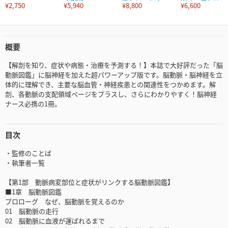
¥2,750
¥5,940
¥8,800
¥6,600
概要
【解剖を知り、症状や病態・治療を予測する！】本誌で大好評だった「脳
動脈図鑑」に脳神経を加えた超パワーアップ版です。脳動脈・脳神経を立
体的に理解でき、主要な脳血管・神経疾患との関連性をつかめます。解
剖、各動脈の支配領域ページをプラスし、さらにわかりやすく！脳神経
ナース必携の1冊。
目次
・監修のことば
・執筆者一覧
【第1部 動脈病変部位と症状がリンクする脳動脈図鑑】
■1章 脳動脈図鑑
プロローグ なぜ、脳動脈を覚えるのか
01 脳動脈の走行
02 脳動脈に血液が運ばれるまで