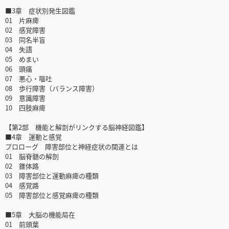
■3章 症状別発生図鑑
01 片麻痺
02 感覚障害
03 同名半盲
04 失語
05 めまい
06 頭痛
07 悪心・嘔吐
08 歩行障害（バランス障害）
09 意識障害
10 四肢麻痺
【第2部 機能と解剖がリンクする脳神経図鑑】
■4章 運動と感覚
プロローグ 障害部位と神経症状の関連とは
01 脳脊髄の解剖
02 錐体路
03 障害部位と運動麻痺の種類
04 感覚路
05 障害部位と感覚麻痺の種類
■5章 大脳の機能局在
01 前頭葉