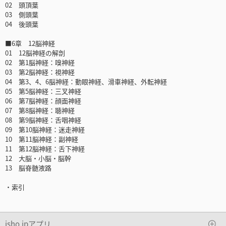
02 頭頂葉
03 側頭葉
04 後頭葉
■6章 12脳神経
01 12脳神経の解剖
02 第1脳神経：嗅神経
03 第2脳神経：視神経
04 第3、4、6脳神経：動眼神経、滑車神経、外転神経
05 第5脳神経：三叉神経
06 第7脳神経：顔面神経
07 第8脳神経：聴神経
08 第9脳神経：舌咽神経
09 第10脳神経：迷走神経
10 第11脳神経：副神経
11 第12脳神経：舌下神経
12 大脳・小脳・脳幹
13 脳脊髄液路
・索引
isho.jpアプリ