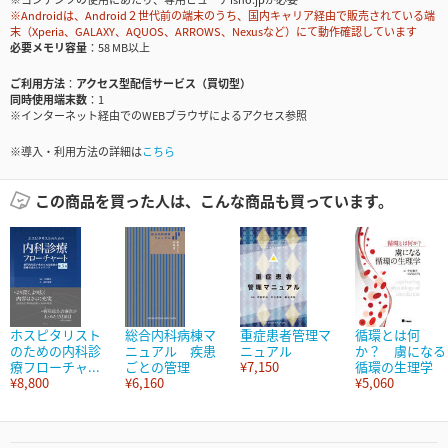
※Androidは、Android２世代前の端末のうち、国内キャリア経由で販売されている端
末（Xperia、GALAXY、AQUOS、ARROWS、Nexusなど）にて動作確認しています
必要メモリ容量
58 MB以上
ご利用方法
アクセス型配信サービス（買切型）
同時使用端末数
1
※インターネット経由でのWEBブラウザによるアクセス参照
※導入・利用方法の詳細は
こちら
この商品を買った人は、こんな商品も買っています。
ホスピタリスト
総合内科病棟マ
重症患者管理マ
循環とは何
のための内科診
ニュアル 疾患
ニュアル
か？ 虜になる
療フローチャ...
ごとの管理
¥7,150
循環の生理学
¥8,800
¥6,160
¥5,060