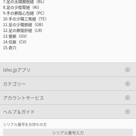
7.足の太陽膀胱経（BL）
8.足の少陰腎経（KI）
9.手の厥陰心包経（PC）
10.手の少陽三焦経（TE）
11.足の少陽胆経（GB）
12.足の厥陰肝経（LR）
13.督脈（GV）
14.任脈（CV）
15.奇穴
isho.jpアプリ
カテゴリー
アカウントサービス
ヘルプ＆ガイド
シリアル番号をお持ちの方
シリアル番号入力