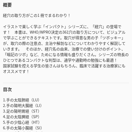
概要
経穴の取り方がこの1 冊でまるわかり！
イラストで楽しく学ぶ「インパクト」シリーズに、「経穴」の登場で
す！ 本書は、WHO/WPRO決定の361穴の取り方について、ビジュアル
で学ぶことができるテキストです。取穴が得意な男の子「ツボッキー」
が、取穴の際の注意点、主治や解剖などについてわかりやすく解説して
いきます。 そのほか、経穴名の由来、治療での使い分けのポイント、
「暗記のツボ」など、ためになる情報も盛りだくさん。シリーズの特長の
ひとつであるコンパクトな判型は、通学や通勤時の勉強にも最適！
国家試験を控える学生の皆さんはもちろん、臨床で活躍する治療家にも
オススメです！
目次
1.手の太陰肺経（LU）
2.手の陽明大腸経（LI）
3.足の陽明胃経（ST）
4.足の太陰脾経（SP）
5.手の少陰心経（HT）
6.手の太陽小腸経（SI）