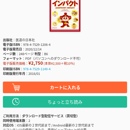
出版社
医道の日本社
電子版ISBN
978-4-7529-1206-4
電子版発売日
2020/12/14
ページ数
248ページ
判型
B6
フォーマット
PDF（パソコンへのダウンロード不可）
¥2,750
電子版販売価格：
(本体¥2,500＋税10％)
印刷版ISBN
978-4-7529-1149-4
印刷版発行年月
2016/01
カートに入れる
ちょっと立ち読み
ご利用方法
ダウンロード型配信サービス（買切型）
同時使用端末数
2
対応OS
iOS最新の２世代前まで / Android最新の２世代前まで
※コンテンツの使用にあたり、専用ビューアisho.jpが必要