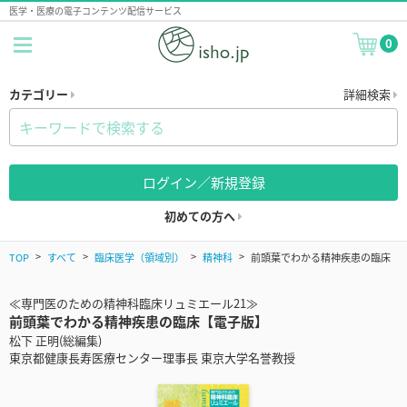
医学・医療の電子コンテンツ配信サービス
0
カテゴリー
詳細検索
ログイン／新規登録
初めての方へ
TOP
すべて
臨床医学（領域別）
精神科
前頭葉でわかる精神疾患の臨床
≪専門医のための精神科臨床リュミエール21≫
前頭葉でわかる精神疾患の臨床【電子版】
松下 正明(総編集)
東京都健康長寿医療センター理事長 東京大学名誉教授