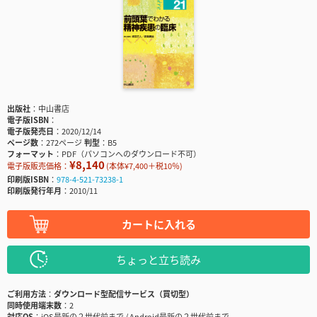
出版社
中山書店
電子版ISBN
電子版発売日
2020/12/14
ページ数
272ページ
判型
B5
フォーマット
PDF（パソコンへのダウンロード不可）
¥8,140
電子版販売価格：
(本体¥7,400＋税10％)
印刷版ISBN
978-4-521-73238-1
印刷版発行年月
2010/11
カートに入れる
ちょっと立ち読み
ご利用方法
ダウンロード型配信サービス（買切型）
同時使用端末数
2
対応OS
iOS最新の２世代前まで / Android最新の２世代前まで