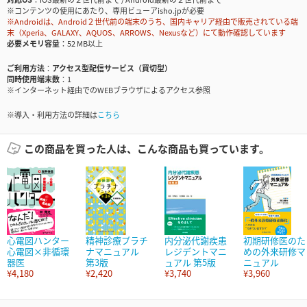
※コンテンツの使用にあたり、専用ビューアisho.jpが必要
※Androidは、Android２世代前の端末のうち、国内キャリア経由で販売されている端
末（Xperia、GALAXY、AQUOS、ARROWS、Nexusなど）にて動作確認しています
必要メモリ容量
52 MB以上
ご利用方法
アクセス型配信サービス（買切型）
同時使用端末数
1
※インターネット経由でのWEBブラウザによるアクセス参照
※導入・利用方法の詳細は
こちら
この商品を買った人は、こんな商品も買っています。
心電図ハンター
精神診療プラチ
内分泌代謝疾患
初期研修医のた
心電図×非循環
ナマニュアル
レジデントマニ
めの外来研修マ
器医
第3版
ュアル 第5版
ニュアル
¥4,180
¥2,420
¥3,740
¥3,960