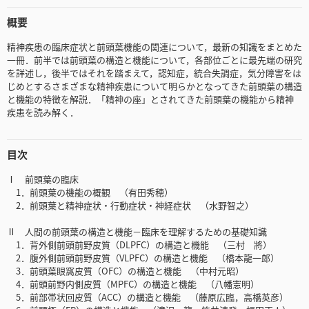
概要
精神疾患の臨床症状と前頭葉機能の関連について，最新の知識をまとめた
一冊．前半では前頭葉の構造と機能について，各部位ごとに最先端の研究
を詳述し，後半ではそれを踏まえて，認知症，統合失調症，気分障害をは
じめとするさまざまな精神疾患について明らかとなってきた前頭葉の構造
と機能の特徴を解説．「精神の座」とされてきた前頭葉の機能から精神
疾患を読み解く．
目次
Ⅰ 前頭葉の臨床
1．前頭葉の機能の概観 （有田秀穂）
2．前頭葉と精神症状・行動症状・神経症状 （水野智之）
Ⅱ 人間の前頭葉の構造と機能－臨床を理解するための基礎知識
1．背外側前頭前野皮質（DLPFC）の構造と機能 （三村 將）
2．腹外側前頭前野皮質（VLPFC）の構造と機能 （橋本龍一郎）
3．前頭葉眼窩皮質（OFC）の構造と機能 （中村元昭）
4．前頭前野内側皮質（MPFC）の構造と機能 （八幡憲明）
5．前部帯状回皮質（ACC）の構造と機能 （藤原広臨，高橋英彦）