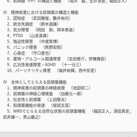
6．前頭極（FP）の構造と機能 （滝沢 龍，笠井清登，福田正人）
Ⅲ 精神疾患における前頭葉の構造と機能
1．認知症 （武田雅俊，數井裕光）
2．統合失調症 （鈴木道雄）
3．気分障害 （岡田 剛，岡本泰昌）
4．PTSD （山末英典）
5．強迫性障害 （中尾智博）
6．パニック障害 （熊野宏昭）
7．心身症 （守口善也）
8．薬物・アルコール関連障害 （吉田泰介，伊豫雅臣）
9．広汎性発達障害・ADHD （十一元三）
10．パーソナリティ障害 （福井裕輝，西中宏吏）
Ⅳ 全体としてとらえる前頭葉機能
1．精神疾患の前頭葉の神経病理 （池田研二）
2．前頭葉の神経心理検査 （加藤元一郎）
3．社会性と前頭葉 （上田敬太）
4．前頭葉機能の発達 （保前文高）
5．NIRSでとらえる自然な状態の前頭葉機能 （福田正人，須田真史，
武井雄一，青山義之）