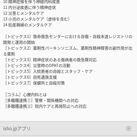
10 精神症候を伴う神経内科疾患
11 内分泌疾患に伴う精神症状
12 災害とメンタルケア
13 小児のメンタルケア（虐待を含む）
14 妊産褥婦のメンタルケア
［トピックス1］救命救急センターにおける自傷・自殺未遂レジストリの
開発と運用の開始
［トピックス2］薬剤性パーキンソニズム、薬剤性精神障害の副作用が出
る薬剤
［トピックス3］精神症状のある傷病者の救急隊対応
［トピックス4］災害時のDPATの活動
［トピックス5］入院患者の自殺とスタッフ・ケア
［トピックス6］自死遺族支援
［トピックス7］保健所と自殺対策
［コラム］心療内科とは
［多職種連携①］警察・関係機関への対応
［多職種連携②］院内ケアと再発防止への対応
isho.jpアプリ