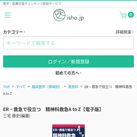
医学・医療の電子コンテンツ配信サービス
0
カテゴリー
詳細検索
ログイン／新規登録
初めての方へ
TOP
すべて
臨床医学（領域別）
救急科
ER・救急で役立つ 精神科救急
A to Z
ER・救急で役立つ 精神科救急A to Z【電子版】
三宅 康史(編著)