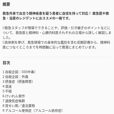
概要
救急外来で出合う精神疾患を疑う患者に自信を持って対応！ 救急医や救
急・当直のレジデントにおススメの一冊です。
救急スタッフが現場でできることや、評価・引き継ぎのポイントなどに
ついて、救急医と精神科・心療内科医それぞれの立場から詳しく解説しま
した。
具体例を挙げ、救急現場での身体的な鑑別を含む初期診療から、精神科
医につなぐところまでを時間軸に沿って簡潔にまとめています。
目次
1 自殺企図：OD(中毒）
2 自殺企図：外傷
3 摂食症（摂食障害）
4 混迷
5 不穏
6 けいれん発作
7 過換気症候群
8 覚せい剤／違法薬物
9 アルコール使用症（アルコール依存症）