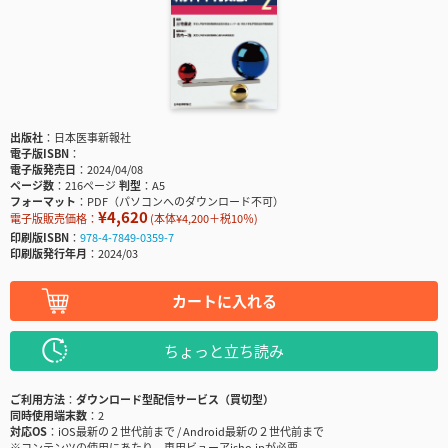
出版社
日本医事新報社
電子版ISBN
電子版発売日
2024/04/08
ページ数
216ページ
判型
A5
フォーマット
PDF（パソコンへのダウンロード不可）
¥4,620
電子版販売価格：
(本体¥4,200＋税10％)
印刷版ISBN
978-4-7849-0359-7
印刷版発行年月
2024/03
カートに入れる
ちょっと立ち読み
ご利用方法
ダウンロード型配信サービス（買切型）
同時使用端末数
2
対応OS
iOS最新の２世代前まで / Android最新の２世代前まで
※コンテンツの使用にあたり、専用ビューアisho.jpが必要