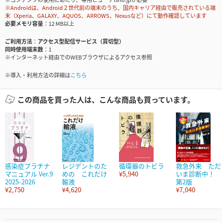
※Androidは、Android２世代前の端末のうち、国内キャリア経由で販売されている端
末（Xperia、GALAXY、AQUOS、ARROWS、Nexusなど）にて動作確認しています
必要メモリ容量
12 MB以上
ご利用方法
アクセス型配信サービス（買切型）
同時使用端末数
1
※インターネット経由でのWEBブラウザによるアクセス参照
※導入・利用方法の詳細は
こちら
この商品を買った人は、こんな商品も買っています。
感染症プラチナ
レジデントのた
循環器のトビラ
救急外来 ただ
マニュアル Ver.9
めの これだけ
¥5,940
いま診断中！
2025-2026
輸液
第2版
¥2,750
¥4,620
¥7,040