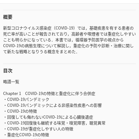
概要
新型コロナウイルス感染症（COVID-19）では，基礎疾患を有する患者の
死亡率が高いことが報告されており，高齢者や喫煙者では重症化しやすい
ことも明らかになっている．本書では，循環器予防医学の視点から
COVID-19の病態生理について解説し，重症化の予防や診断・治療に関し
て新たな戦略となりうる概念をまとめた．
目次
略語一覧
Chapter 1 COVID-19の特徴と重症化に伴う合併症
・COVID-19パンデミック
・COVID-19パンデミックによる非感染性疾患への影響
・COVID-19の特徴
・回復しても侮れないCOVID-19による心臓後遺症
・COVID-19回復後も継続する味覚・嗅覚障害，聴覚異常
・COVID-19が重症化しやすい人の特徴
・重症化COVID-19の特徴