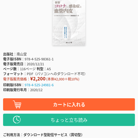
出版社
南山堂
電子版ISBN
978-4-525-98361-1
電子版発売日
2020/12/21
ページ数
116ページ
判型
A5
フォーマット
PDF（パソコンへのダウンロード不可）
¥2,200
電子版販売価格：
(本体¥2,000＋税10％)
印刷版ISBN
978-4-525-24981-6
印刷版発行年月
2020/12
カートに入れる
ちょっと立ち読み
ご利用方法
ダウンロード型配信サービス（買切型）