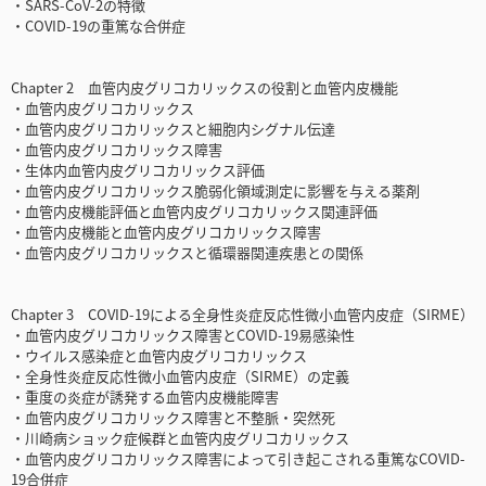
・SARS-CoV-2の特徴
・COVID-19の重篤な合併症
Chapter 2 血管内皮グリコカリックスの役割と血管内皮機能
・血管内皮グリコカリックス
・血管内皮グリコカリックスと細胞内シグナル伝達
・血管内皮グリコカリックス障害
・生体内血管内皮グリコカリックス評価
・血管内皮グリコカリックス脆弱化領域測定に影響を与える薬剤
・血管内皮機能評価と血管内皮グリコカリックス関連評価
・血管内皮機能と血管内皮グリコカリックス障害
・血管内皮グリコカリックスと循環器関連疾患との関係
Chapter 3 COVID-19による全身性炎症反応性微小血管内皮症（SIRME）
・血管内皮グリコカリックス障害とCOVID-19易感染性
・ウイルス感染症と血管内皮グリコカリックス
・全身性炎症反応性微小血管内皮症（SIRME）の定義
・重度の炎症が誘発する血管内皮機能障害
・血管内皮グリコカリックス障害と不整脈・突然死
・川崎病ショック症候群と血管内皮グリコカリックス
・血管内皮グリコカリックス障害によって引き起こされる重篤なCOVID-
19合併症