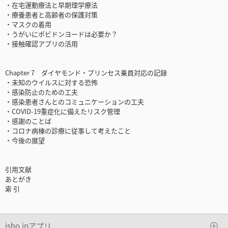
・在宅運動療法と早期理学療法
・療養患者と高齢者の保護対策
・マスクの着用
・うがいにポビドンヨードは必要か？
・接触確認アプリの活用
Chapter 7 ダイヤモンド・プリンセス乗員対応の記録
・未知のウイルスに対する恐怖
・感染防止のための工夫
・感染患者さんとのコミュニケーションの工夫
・COVID-19重症化に備えたリスク管理
・感謝のことば
・コロナ病棟の診療に従事して考えたこと
・今後の展望
引用文献
あとがき
索 引
isho.jpアプリ