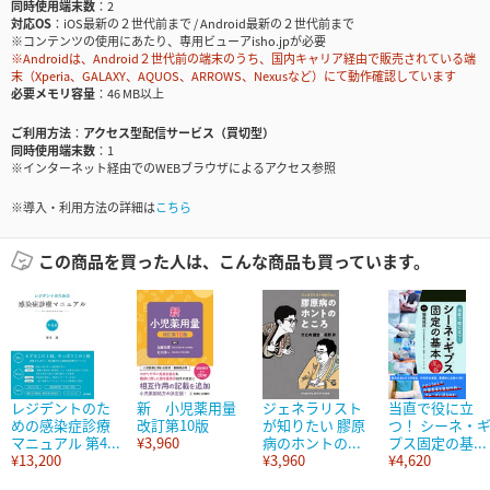
同時使用端末数
2
対応OS
iOS最新の２世代前まで / Android最新の２世代前まで
※コンテンツの使用にあたり、専用ビューアisho.jpが必要
※Androidは、Android２世代前の端末のうち、国内キャリア経由で販売されている端
末（Xperia、GALAXY、AQUOS、ARROWS、Nexusなど）にて動作確認しています
必要メモリ容量
46 MB以上
ご利用方法
アクセス型配信サービス（買切型）
同時使用端末数
1
※インターネット経由でのWEBブラウザによるアクセス参照
※導入・利用方法の詳細は
こちら
この商品を買った人は、こんな商品も買っています。
レジデントのた
新 小児薬用量
ジェネラリスト
当直で役に立
めの感染症診療
改訂第10版
が知りたい 膠原
つ！ シーネ・
マニュアル 第4...
¥3,960
病のホントの...
プス固定の基...
¥13,200
¥3,960
¥4,620