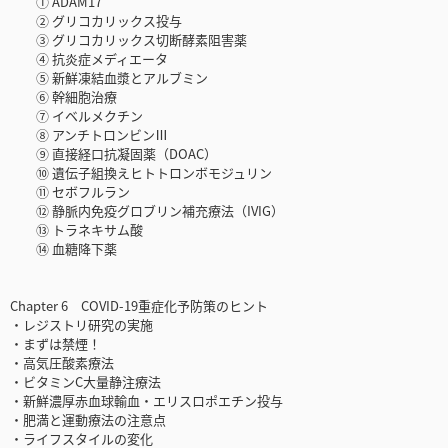
① ADAM17
② グリコカリックス投与
③ グリコカリックス切断酵素阻害薬
④ 抗炎症メディエータ
⑤ 新鮮凍結血漿とアルブミン
⑥ 幹細胞治療
⑦ イベルメクチン
⑧ アンチトロンビンⅢ
⑨ 直接経口抗凝固薬（DOAC）
⑩ 遺伝子組換えヒトトロンボモジュリン
⑪ セボフルラン
⑫ 静脈内免疫グロブリン補充療法（IVIG）
⑬ トラネキサム酸
⑭ 血糖降下薬
Chapter 6 COVID-19重症化予防策のヒント
・レジストリ研究の実施
・まずは禁煙！
・高気圧酸素療法
・ビタミンC大量静注療法
・新鮮濃厚赤血球輸血・エリスロポエチン投与
・肥満と運動療法の注意点
・ライフスタイルの変化