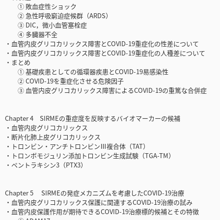
① 敗血症性ショック
② 急性呼吸窮迫症候群（ARDS）
③ DIC，微小血管塞栓症
④ 多臓器不全
・血管内皮グリコカリックス障害とCOVID-19重症化の性差について
・血管内皮グリコカリックス障害とCOVID-19重症化の人種差について
・まとめ
① 基礎疾患としての循環器疾患とCOVID-19易感染性
② COVID-19を重症化させる危険因子
③ 血管内皮グリコカリックス障害によるCOVID-19の重篤な合併症
Chapter 4 SIRMEの重症度を反映するバイオマーカーの候補
・血管内皮グリコカリックス
・断片化肺上皮グリコカリックス
・トロンビン・アンチトロンビンⅢ複合体（TAT）
・トロンボモジュリン添加トロンビン生成試験（TGA-TM）
・ペントラキシン3（PTX3）
Chapter 5 SIRMEの発症メカニズムを考慮したCOVID-19治療
・血管内皮グリコカリックス保護に関連するCOVID-19治療の試み
・血管内皮保護作用が期待できるCOVID-19治療標的候補とその特徴