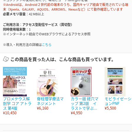
※Androidは、Android２世代前の端末のうち、国内キャリア経由で販売されている端
末（Xperia、GALAXY、AQUOS、ARROWS、Nexusなど）にて動作確認しています
必要メモリ容量
42 MB以上
ご利用方法
アクセス型配信サービス（買切型）
同時使用端末数
1
※インターネット経由でのWEBブラウザによるアクセス参照
※導入・利用方法の詳細は
こちら
この商品を買った人は、こんな商品も買っています。
プロメテウス解
脊柱理学療法マ
カラー版 経穴マ
モビライゼーシ
剖学 コア アトラ
ネジメント
ップ 第2版 イ
ョンPNF
ス 第4版
¥6,160
ラストで学ぶ...
¥5,500
¥10,450
¥4,950