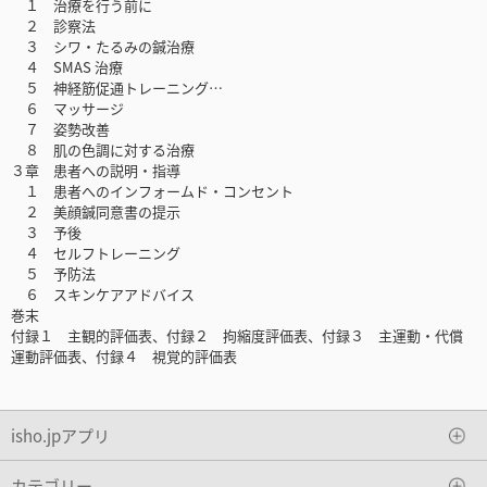
１ 治療を行う前に
２ 診察法
３ シワ・たるみの鍼治療
４ SMAS 治療
５ 神経筋促通トレーニング…
６ マッサージ
７ 姿勢改善
８ 肌の色調に対する治療
３章 患者への説明・指導
１ 患者へのインフォームド・コンセント
２ 美顔鍼同意書の提示
３ 予後
４ セルフトレーニング
５ 予防法
６ スキンケアアドバイス
巻末
付録１ 主観的評価表、付録２ 拘縮度評価表、付録３ 主運動・代償
運動評価表、付録４ 視覚的評価表
isho.jpアプリ
カテゴリー