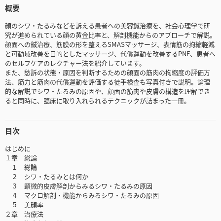
概要
顔のシワ・たるみなどを訴える患者への美容鍼治療を、社会心理学で研
究が進められている顔の黄金比率と、解剖機能からのアプローチで解説。
顔面への鍼治療、筋膜の形を整えるSMASマッサージ、表情筋の拘縮軽減
と可動域改善を目的としたマッサージ、代償運動を改善するPNF、患者へ
のセルフケアのレクチャー法を紹介しています。
また、愁訴の状態・原因を判断するための顔面の筋肉の拘縮度の評価方
法、筋力と筋肉の代償運動を評価する徒手検査も写真付きで説明。論理
的な解説でシワ・たるみの原因や、顔面の筋肉や皮膚の構造を理解でき
ると同時に、臨床に取り入れられるテクニックが詰まった一冊。
目次
はじめに
１章 総論
１ 総論
２ シワ・たるみとは何か
３ 顕微的皮膚解剖からみるシワ・たるみの原因
４ マクロ解剖・機能からみるシワ・たるみの原因
５ 美顔率
２章 治療法