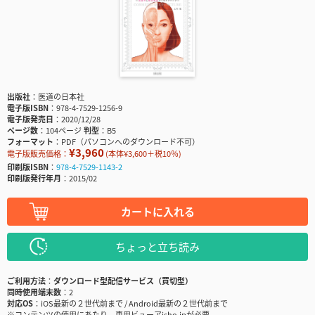
出版社
医道の日本社
電子版ISBN
978-4-7529-1256-9
電子版発売日
2020/12/28
ページ数
104ページ
判型
B5
フォーマット
PDF（パソコンへのダウンロード不可）
¥3,960
電子版販売価格：
(本体¥3,600＋税10％)
印刷版ISBN
978-4-7529-1143-2
印刷版発行年月
2015/02
カートに入れる
ちょっと立ち読み
ご利用方法
ダウンロード型配信サービス（買切型）
同時使用端末数
2
対応OS
iOS最新の２世代前まで / Android最新の２世代前まで
※コンテンツの使用にあたり、専用ビューアisho.jpが必要