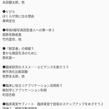
永田健太郎，他
●とびら
ぼくらが旅に出る理由
美﨑定也
●単純X線写真読影達人への第一歩 2
間質性肺疾患
竹内里奈，他
●「経営者」の視線 5
豊かな施設生活のために
野尻晋一
●臨床研究のススメ――エビデンスを創ろう 5
無作為化比較試験
牧野圭太郎，他
●臨床に役立つアプリケーション活用術 5
解剖学とアプリケーション利用
町田志樹
●臨床実習サブノート 臨床実習で技術のステップアップをめざそう 2
評価① 関節可動域検査