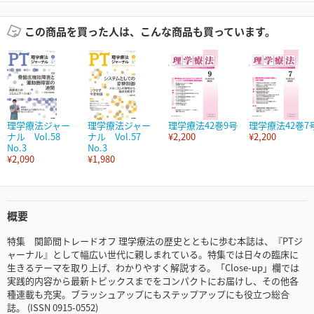
この商品を買った人は、こんな商品も買っています。
理学療法ジャー
理学療法ジャー
理学療法42巻9号
理学療法42巻7
ナル Vol.58
ナル Vol.57
¥2,200
¥2,200
No.3
No.3
¥2,090
¥1,980
概要
特集 関節間トレードオフ 理学療法の歴史とともに歩む本誌は、『PTジ
ャーナル』として幅広い世代に親しまれている。特集では日々の臨床に
生きるテーマを取り上げ、わかりやすく解説する。「Close-up」欄では
実践的内容から最新トピックスまでをコンパクトにお届けし、その他各
種連載も充実。ブラッシュアップにもステップアップにも役立つ総合
誌。 (ISSN 0915-0552)