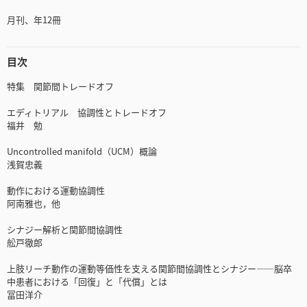
月刊、年12冊
目次
特集 関節間トレードオフ
エディトリアル 協調性とトレードオフ
福井 勉
Uncontrolled manifold（UCM）概論
浅賀忠義
動作における運動協調性
阿南雅也，他
シナジー解析と関節間協調性
舩戸徹郎
上肢リーチ動作の運動等価性を支える関節間協調性とシナジー――脳卒
中患者における「回復」と「代償」とは
冨田洋介