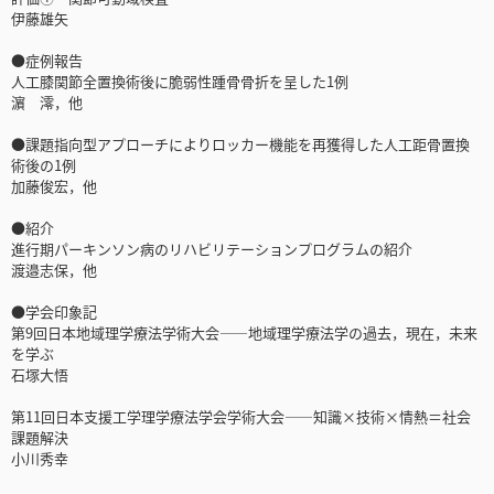
伊藤雄矢
●症例報告
人工膝関節全置換術後に脆弱性踵骨骨折を呈した1例
濵 澪，他
●課題指向型アプローチによりロッカー機能を再獲得した人工距骨置換
術後の1例
加藤俊宏，他
●紹介
進行期パーキンソン病のリハビリテーションプログラムの紹介
渡邉志保，他
●学会印象記
第9回日本地域理学療法学術大会――地域理学療法学の過去，現在，未来
を学ぶ
石塚大悟
第11回日本支援工学理学療法学会学術大会――知識×技術×情熱＝社会
課題解決
小川秀幸