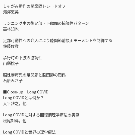
しゃがみ動作の関節間トレードオフ
滝澤恵美
ランニング中の後足部・下腿間の協調性パターン
高林知也
足部可動性への介入により膝関節前額面モーメントを制御する
佐藤俊彦
歩行時の下肢の協調性
山縣桃子
脳性麻痺児の足関節と股関節の関係
石原みさ子
■Close-up Long COVID
Long COVIDとは何か？
大平雅之，他
Long COVIDに対する回復期理学療法の実際
松尾知洋，他
Long COVIDと世界の理学療法