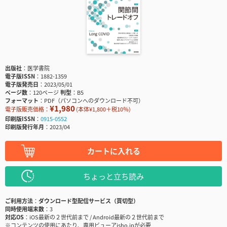
出版社
医学書院
電子版ISSN
1882-1359
電子版発売日
2023/05/01
ページ数
120ページ
判型
B5
フォーマット
PDF（パソコンへのダウンロード不可）
¥1,980
電子版販売価格：
(本体¥1,800＋税10％)
印刷版ISSN
0915-0552
印刷版発行年月
2023/04
カートに入れる
ちょっと立ち読み
ご利用方法
ダウンロード型配信サービス（買切型）
同時使用端末数
3
対応OS
iOS最新の２世代前まで / Android最新の２世代前まで
※コンテンツの使用にあたり、専用ビューアisho.jpが必要