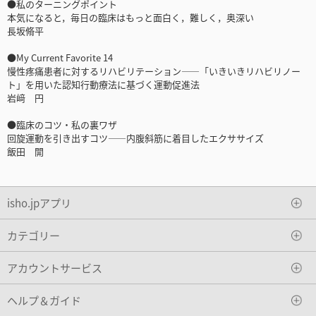
●私のターニングポイント
本気になると，毎日の臨床はもっと面白く，難しく，奥深い
長坂脩平
●My Current Favorite 14
慢性疼痛患者に対するリハビリテーション――「いきいきリハビリノー
ト」を用いた認知行動療法に基づく運動促進法
岩﨑 円
●臨床のコツ・私の裏ワザ
回旋運動を引き出すコツ――内腹斜筋に着目したエクササイズ
飯田 開
isho.jpアプリ
カテゴリー
アカウントサービス
ヘルプ＆ガイド