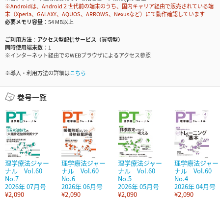
※Androidは、Android２世代前の端末のうち、国内キャリア経由で販売されている端
末（Xperia、GALAXY、AQUOS、ARROWS、Nexusなど）にて動作確認しています
必要メモリ容量
54 MB以上
ご利用方法
アクセス型配信サービス（買切型）
同時使用端末数
1
※インターネット経由でのWEBブラウザによるアクセス参照
※導入・利用方法の詳細は
こちら
巻号一覧
理学療法ジャー
理学療法ジャー
理学療法ジャー
理学療法ジャー
ナル Vol.60
ナル Vol.60
ナル Vol.60
ナル Vol.60
No.7
No.6
No.5
No.4
2026年 07月号
2026年 06月号
2026年 05月号
2026年 04月号
¥2,090
¥2,090
¥2,090
¥2,090