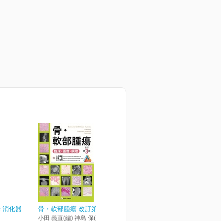
 消化器
骨・軟部腫瘍 改訂第3版
小田 義直(編) 神島 保(編) 木村