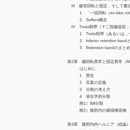
III 腸管回転と固定，そして癒
1 「一括回転（en-bloc rot
2 Soffers概念
IV Treitz靱帯（十二指腸提筋；superi
1 Treitz靱帯（あるいは，
2 Inferior retention b
3 Retention bandのまと
第2章 腸回転異常と固定異常（Malrotat
はじめに
1 歴史
2 言葉の定義
3 分類の考え方
4 発生学的分類
附1）Bill分類
附2）腹腔内の膜様構造物
第3章 腹腔内内ヘルニア（総論）（Interna