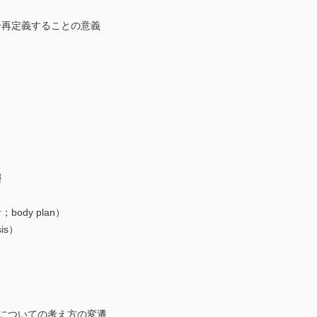
再定義することの意義
層
）
dy plan）
is）
についての考え方の変遷