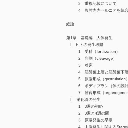
3 重複記載について
4 腹腔内内ヘルニアを統合
総論
第1章 基礎編―人体発生―
I ヒトの発生段階
1 受精（fertilization）
2 卵割（cleavage）
3 着床
4 胚盤葉上層と胚盤葉下
5 原腸形成（gastrulation
6 ボディプラン（体の設計；bo
7 器官形成（organogenes
II 消化管の発生
1 3週の初め
2 3週と4週の間
3 原腸発生の早期
4 中腸発生に関するStage