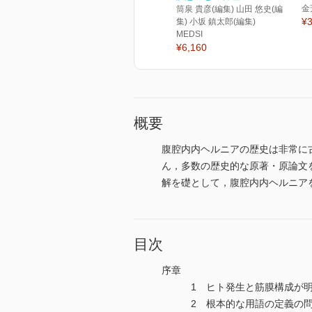
金
筒泉 貴彦(編集) 山田 悠史(編
¥3
集) 小坂 鎮太郎(編集)
MEDSI
¥6,160
概要
腹腔内内ヘルニアの歴史は非常に
ん，多数の歴史的な原著・原論文
解を礎として，腹腔内内ヘルニア
目次
序章
1 ヒト発生と筋膜構成が明ら
2 根本的な用語の定義の問