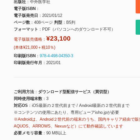
出版社
中外医学社
電子版ISBN
電子版発売日
2021/01/12
ページ数
408ページ
判型
B5判
フォーマット
PDF（パソコンへのダウンロード不可）
¥23,100
電子版販売価格：
(本体¥21,000＋税10％)
印刷版ISBN
978-4-498-04350-3
印刷版発行年月
2021/01
ご利用方法
ダウンロード型配信サービス（買切型）
同時使用端末数
3
対応OS
iOS最新の２世代前まで / Android最新の２世代前まで
※コンテンツの使用にあたり、専用ビューアisho.jpが必要
※Androidは、Android２世代前の端末のうち、国内キャリア経由で販
AQUOS、ARROWS、Nexusなど）にて動作確認しています
必要メモリ容量
90 MB以上