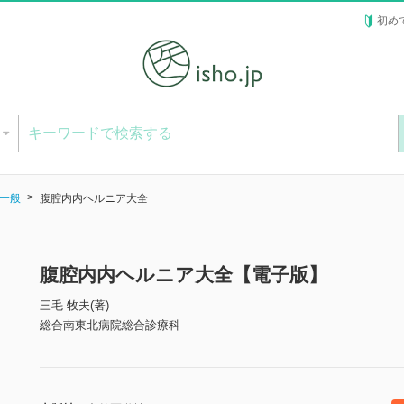
初め
ー
一般
腹腔内内ヘルニア大全
腹腔内内ヘルニア大全【電子版】
三毛 牧夫(著)
総合南東北病院総合診療科