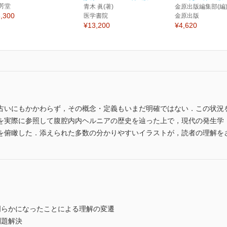
芳堂
青木 眞(著)
金原出版編集部(編
,300
医学書院
金原出版
¥13,200
¥4,620
古いにもかかわらず，その概念・定義もいまだ明確ではない．この状況
を実際に参照して腹腔内内ヘルニアの歴史を辿った上で，現代の発生学
を俯瞰した．添えられた多数の分かりやすいイラストが，読者の理解を
かになったことによる理解の変遷
題解決