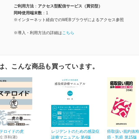
ご利用方法
アクセス型配信サービス（買切型）
同時使用端末数
1
※インターネット経由でのWEBブラウザによるアクセス参照
※導入・利用方法の詳細は
こちら
は、こんな商品も買っています。
テロイドの虎
レジデントのための感染症
癌取扱い規約抜粋
松 淳和(著)
診療マニュアル 第4版
癌・乳癌 第15版