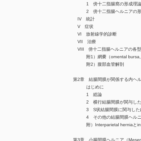
1 傍十二指腸窩の形成理論
2 傍十二指腸ヘルニアの形
IV 統計
V 症状
VI 放射線学的診断
VII 治療
VIII 傍十二指腸ヘルニアの各
附1）網嚢（omental bursa, less
附2）腹部血管解剖
第2章 結腸間膜が関係する内ヘルニア（M
はじめに
1 総論
2 横行結腸間膜が関与した
3 S状結腸間膜に関与した
4 その他の結腸間膜ヘルニ
附）Interparietal herniaとinters
第3章 小腸間膜ヘルニア（Mesenteri