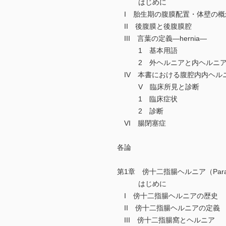
はじめに
I 胎生期の腹膜配置・体壁の概
II 後腹膜と後腹膜腔
III 言葉の定義―hernia―
1 基本用語
2 外ヘルニアと内ヘルニ
IV 本書における腹腔内内ヘル
V 臨床所見と診断
1 臨床症状
2 診断
VI 腸閉塞症
各論
第1章 傍十二指腸ヘルニア（Paraduo
はじめに
I 傍十二指腸ヘルニアの歴史
II 傍十二指腸ヘルニアの定義
III 傍十二指腸窩とヘルニア