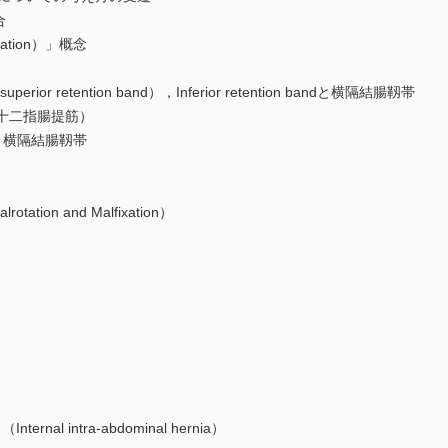
合
ation）」概念
or retention band），Inferior retention bandと横隔結腸靱帯
十二指腸提筋）
andと横隔結腸靱帯
め
ion and Malfixation）
l intra-abdominal hernia）