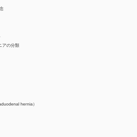
念
ア
ニアの分類
denal hernia）