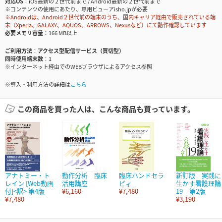
対応OS
iOS最新の２世代前まで / Android最新の２世代前まで
※コンテンツの使用にあたり、専用ビューアisho.jpが必要
※Androidは、Android２世代前の端末のうち、国内キャリア経由で販売されている端
末（Xperia、GALAXY、AQUOS、ARROWS、Nexusなど）にて動作確認しています
必要メモリ容量
166 MB以上
ご利用方法
アクセス型配信サービス（買切型）
同時使用端末数
1
※インターネット経由でのWEBブラウザによるアクセス参照
※導入・利用方法の詳細は
こちら
この商品を買った人は、こんな商品も買っています。
アナトミー・ト
動作分析 臨床
臨床ハンドセラ
新訂版 実践に
レイン [Web動画
活用講座
ピィ
生かす看護理論
付]<訳> 第4版
¥6,160
¥7,480
19 第2版
¥7,480
¥3,190