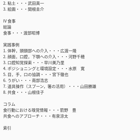
2. 粘土・・・武田真一
3. 絵画・・・関根圭介
IV 食事
総論
食事・・・渡部昭博
実践事例
1. 体幹，頭頸部への介入・・・広渡一隆
2. 顔面，口腔，下顎への介入・・・河野千穂
3. 口腔知覚探索・・・早川美乃里
4. ポジショニングと環境設定・・・水原 寛
5. 目，手，口の協調・・・宮下徹也
6. うがい・・・南部浩志
7. 道具操作（スプーン，箸の活用）・・・山田勝雄
8. 共食・・・山根佳子
コラム
食行動における嗅覚情報・・・箭野 豊
共食へのアプローチ・・・有泉涼太
索引