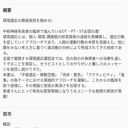
概要
環境適応の鉄板実技を極める!
中枢神経系疾患の臨床で悩んでいるOT・PT・ST必読の書!
環境適応とは、個人-環境-課題間の知覚探索の過程を再構築し、適応行動
を促していくアプローチであり、人間の運動行動の本質を見据えた、他に
類をみない考え方に基づく諸活動の分析により熟成されてきた技術であ
る。
全国で展開する環境適応講習会では、目の前の片麻痺者への治療を通し
てそのことを実証し、セラピストとしてのやりがいと難しさのメッセー
ジを発信し続けてきた。
本書は、「平面適応・移動空間」「洗体・更衣」「アクティビティ」「食
事」の各テーマにおける実践的アプローチを凝縮し、これからの臨床を
担う皆様に、その理論と技術の奥深さを伝授する。
患者さんにとって有効な感覚情報になりうるユニークな発想の実技が満
載!
目次
概説