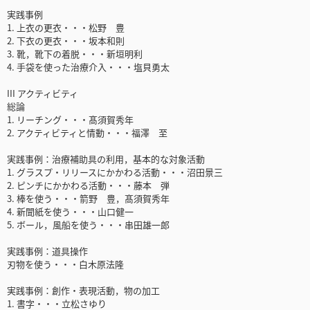
実践事例
1. 上衣の更衣・・・松野 豊
2. 下衣の更衣・・・坂本和則
3. 靴，靴下の着脱・・・新垣明利
4. 手袋を使った治療介入・・・塩貝勇太
III アクティビティ
総論
1. リーチング・・・髙須賀秀年
2. アクティビティと情動・・・福澤 至
実践事例：治療補助具の利用，基本的な対象活動
1. グラスプ・リリースにかかわる活動・・・沼田景三
2. ピンチにかかわる活動・・・藤本 弾
3. 棒を使う・・・箭野 豊，髙須賀秀年
4. 新聞紙を使う・・・山口健一
5. ボール，風船を使う・・・串田雄一郎
実践事例：道具操作
刃物を使う・・・白木原法隆
実践事例：創作・表現活動，物の加工
1. 書字・・・立松さゆり