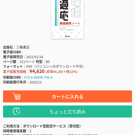
出版社
三輪書店
電子版ISBN
電子版発売日
2021/01/18
ページ数
311ページ
判型
B5
フォーマット
PDF（パソコンへのダウンロード不可）
¥4,620
電子版販売価格：
(本体¥4,200＋税10％)
印刷版ISBN
978-4-89590-706-4
印刷版発行年月
2020/12
カートに入れる
ちょっと立ち読み
ご利用方法
ダウンロード型配信サービス（買切型）
同時使用端末数
2