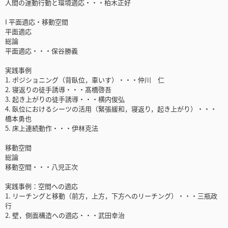
人間の運動行動と環境適応・・・柏木正好
I 平面適応・移動空間
平面適応
総論
平面適応・・・保谷勝義
実践事例
1. ポジショニング（背臥位，車いす）・・・仲川 仁
2. 寝返りの徒手誘導・・・髙橋啓吾
3. 起き上がりの徒手誘導・・・横内俊弘
4. 臥位におけるシーツの活用（緊張緩和，寝返り，起き上がり）・・・
橋本勇也
5. 床上連続動作・・・伊林克法
移動空間
総論
移動空間・・・八児正次
実践事例：空間への適応
1. リーチングと移動（前方，上方，下方へのリーチング）・・・三瓶政
行
2. 壁，側面構造への適応・・・武田幸治