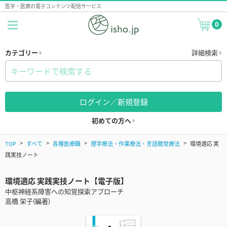
医学・医療の電子コンテンツ配信サービス
0
カテゴリー
詳細検索
ログイン／新規登録
初めての方へ
TOP
すべて
各種医療職
理学療法・作業療法・言語聴覚療法
環境適応 実
践実技ノート
環境適応 実践実技ノート【電子版】
中枢神経系障害への知覚探索アプローチ
高橋 栄子(編著)