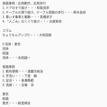
実践事例：応用動作，応用歩行
1. ドアのすり抜け・・・和氣良彦
2. テーブルの潜り抜け，テーブル周囲の歩行・・・鈴木良尚
3. 車いす乗車と駆動・・・髙橋栄子
4. 「人ごみ」のくぐり抜け・・・古屋実栄
コラム
ちょうちんアンコウ・・・大和田敦
II 洗体・更衣
洗体
総論
洗体・・・永田誠一
実践事例
1. 乾布摩擦・・・渡慶次裕治
2. 手洗い・・・下里 綱
3. 足浴・・・長瀨泰範
4. 洗顔・・・吉嶺 浩
更衣
総論
更衣・・・新里順治