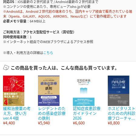
対応OS
iOS最新の２世代前まで / Android最新の２世代前まで
※コンテンツの使用にあたり、専用ビューアisho.jpが必要
※Androidは、Android２世代前の端末のうち、国内キャリア経由で販売されている端
末（Xperia、GALAXY、AQUOS、ARROWS、Nexusなど）にて動作確認しています
必要メモリ容量
64 MB以上
ご利用方法
アクセス型配信サービス（買切型）
同時使用端末数
1
※インターネット経由でのWEBブラウザによるアクセス参照
※導入・利用方法の詳細は
こちら
この商品を買った人は、こんな商品も買っています。
緩和治療薬の考
レジデントのた
認知症疾患診療
ホスピタリスト
え方、使い方
めの感染症診療
ガイドライン
のための内科診
ver.4 4版
の鉄則
2026
療フローチャ...
¥4,400
¥5,940
¥6,600
¥8,800