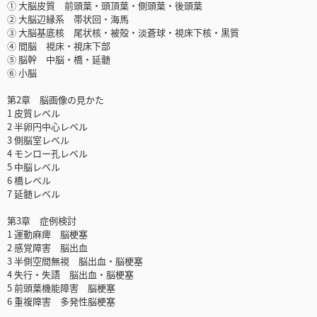
① 大脳皮質 前頭葉・頭頂葉・側頭葉・後頭葉
② 大脳辺縁系 帯状回・海馬
③ 大脳基底核 尾状核・被殻・淡蒼球・視床下核・黒質
④ 間脳 視床・視床下部
⑤ 脳幹 中脳・橋・延髄
⑥ 小脳
第2章 脳画像の見かた
1 皮質レベル
2 半卵円中心レベル
3 側脳室レベル
4 モンロー孔レベル
5 中脳レベル
6 橋レベル
7 延髄レベル
第3章 症例検討
1 運動麻痺 脳梗塞
2 感覚障害 脳出血
3 半側空間無視 脳出血・脳梗塞
4 失行・失語 脳出血・脳梗塞
5 前頭葉機能障害 脳梗塞
6 重複障害 多発性脳梗塞