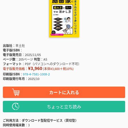
出版社
羊土社
電子版ISBN
電子版発売日
2025/11/05
ページ数
205ページ
判型
A5
フォーマット
PDF（パソコンへのダウンロード不可）
¥3,960
電子版販売価格：
(本体¥3,600＋税10％)
印刷版ISBN
978-4-7581-1008-2
印刷版発行年月
2025/10
カートに入れる
ちょっと立ち読み
ご利用方法
ダウンロード型配信サービス（買切型）
同時使用端末数
3