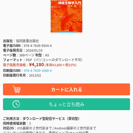
出版社
協同医書出版社
電子版ISBN
978-4-7639-9554-4
電子版発売日
2024/01/19
ページ数
368ページ
判型
A5
フォーマット
PDF（パソコンへのダウンロード不可）
¥4,180
電子版販売価格：
(本体¥3,800＋税10％)
印刷版ISBN
978-4-7639-1068-4
印刷版発行年月
2013/02
カートに入れる
ちょっと立ち読み
ご利用方法
ダウンロード型配信サービス（買切型）
同時使用端末数
3
対応OS
iOS最新の２世代前まで / Android最新の２世代前まで
※コンテンツの使用にあたり、専用ビューアisho.jpが必要