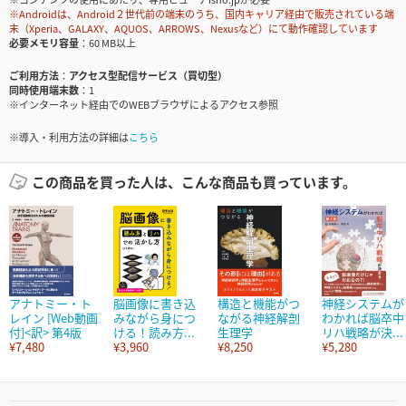
※Androidは、Android２世代前の端末のうち、国内キャリア経由で販売されている端
末（Xperia、GALAXY、AQUOS、ARROWS、Nexusなど）にて動作確認しています
必要メモリ容量
60 MB以上
ご利用方法
アクセス型配信サービス（買切型）
同時使用端末数
1
※インターネット経由でのWEBブラウザによるアクセス参照
※導入・利用方法の詳細は
こちら
この商品を買った人は、こんな商品も買っています。
アナトミー・ト
脳画像に書き込
構造と機能がつ
神経システムが
レイン [Web動画
みながら身につ
ながる神経解剖
わかれば脳卒中
付]<訳> 第4版
ける！読み方...
生理学
リハ戦略が決...
¥7,480
¥3,960
¥8,250
¥5,280