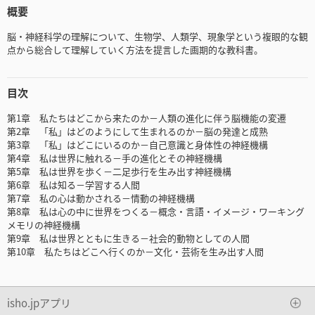
概要
脳・神経科学の理解について、生物学、人類学、現象学という複眼的な観
点から総合して理解していく方法を提言した画期的な教科書。
目次
第1章 私たちはどこから来たのか－人類の進化に伴う脳機能の変遷
第2章 「私」はどのようにして生まれるのか－脳の発達と成熟
第3章 「私」はどこにいるのか－自己意識と身体性の神経機構
第4章 私は世界に触れる－手の進化とその神経機構
第5章 私は世界を歩く－二足歩行を生み出す神経機構
第6章 私は知る－学習する人間
第7章 私の心は動かされる－情動の神経機構
第8章 私は心の中に世界をつくる－概念・言語・イメージ・ワーキング
メモリの神経機構
第9章 私は世界とともに生きる－社会的動物としての人間
第10章 私たちはどこへ行くのか－文化・芸術を生み出す人間
isho.jpアプリ