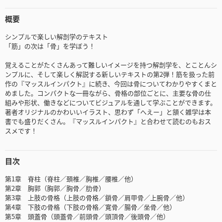
概要
シンプルで楽しい解剖学のテキスト
「筋」の次は「骨」を学ぼう！
覚えることがたくさんあって難しいイメージを持つ解剖学を、とことんシ
ンプルに、そして楽しく解説する新しいテキストの第2弾！筋を扱った前
作の『マッスルインパクト』に続き、今回は骨についてわかりやすくまと
めました。コンパクトな一冊ながら、骨格の部位ごとに、主要な骨の仕
組みや形状、働きなどについてビジュアルを通して学ぶことができます。
著者オリジナルのかわいいイラスト、思わず「へえー」と頷く雑学は本
書でも盛りだくさん。『マッスルインパクト』と合わせて読むのもおス
スメです！
目次
第1章 脊柱（脊柱／頚椎／胸椎／腰椎／他）
第2章 胸郭（胸郭／胸骨／肋骨）
第3章 上肢の骨格（上肢の骨格／鎖骨／肩甲骨／上腕骨／他）
第4章 下肢の骨格（下肢の骨格／寛骨／腸骨／坐骨／他）
第5章 頭蓋骨（頭蓋骨／前頭骨／頭頂骨／後頭骨／他）