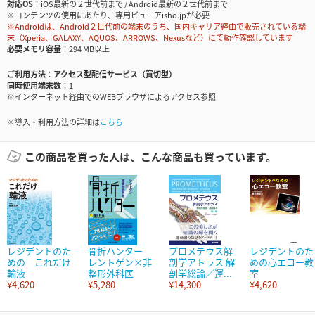
対応OS
iOS最新の２世代前まで / Android最新の２世代前まで
※コンテンツの使用にあたり、専用ビューアisho.jpが必要
※Androidは、Android２世代前の端末のうち、国内キャリア経由で販売されている端
末（Xperia、GALAXY、AQUOS、ARROWS、Nexusなど）にて動作確認しています
必要メモリ容量
294 MB以上
ご利用方法
アクセス型配信サービス（買切型）
同時使用端末数
1
※インターネット経由でのWEBブラウザによるアクセス参照
※導入・利用方法の詳細は
こちら
この商品を買った人は、こんな商品も買っています。
レジデントのた
骨折ハンター
プロメテウス解
レジデントのた
めの これだけ
レントゲン×非
剖学アトラス 解
めの心エコー教
輸液
整形外科医
剖学総論／運...
室
¥4,620
¥5,280
¥14,300
¥4,620