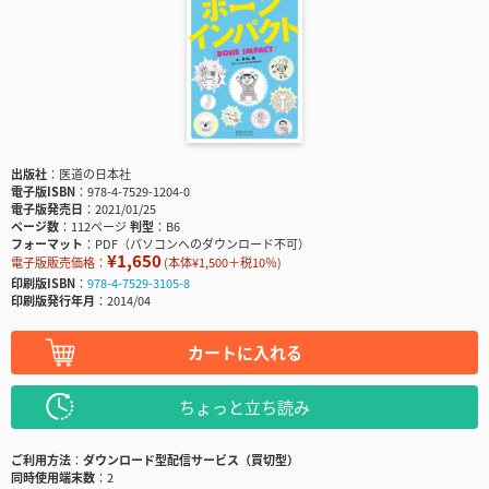
出版社
医道の日本社
電子版ISBN
978-4-7529-1204-0
電子版発売日
2021/01/25
ページ数
112ページ
判型
B6
フォーマット
PDF（パソコンへのダウンロード不可）
¥1,650
電子版販売価格：
(本体¥1,500＋税10％)
印刷版ISBN
978-4-7529-3105-8
印刷版発行年月
2014/04
カートに入れる
ちょっと立ち読み
ご利用方法
ダウンロード型配信サービス（買切型）
同時使用端末数
2