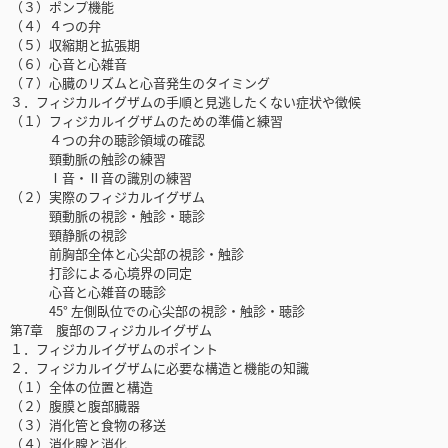
（３）ポンプ機能
（４）４つの弁
（５）収縮期と拡張期
（６）心音と心雑音
（７）心臓のリズムと心音発生のタイミング
３．フィジカルイグザムの手順と見逃したくない症状や徴候
（１）フィジカルイグザムのための準備と練習
４つの弁の聴診領域の確認
頸動脈の触診の練習
Ⅰ音・Ⅱ音の識別の練習
（２）実際のフィジカルイグザム
頸動脈の視診・触診・聴診
頸静脈の視診
前胸部全体と心尖部の視診・触診
打診による心境界の同定
心音と心雑音の聴診
45° 左側臥位での心尖部の視診・触診・聴診
第7章 腹部のフィジカルイグザム
１．フィジカルイグザムのポイント
２．フィジカルイグザムに必要な構造と機能の知識
（１）全体の位置と構造
（２）腹膜と腹部臓器
（３）消化管と食物の移送
（４）消化腺と消化