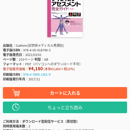
出版社
Gakken(旧学研メディカル秀潤社)
電子版ISBN
978-4-05-918749-3
電子版発売日
2021/03/01
ページ数
215ページ
判型
AB
フォーマット
PDF（パソコンへのダウンロード不可）
¥4,180
電子版販売価格：
(本体¥3,800＋税10％)
印刷版ISBN
978-4-7809-1301-9
印刷版発行年月
2017/11
カートに入れる
ちょっと立ち読み
ご利用方法
ダウンロード型配信サービス（買切型）
同時使用端末数
2