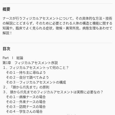
概要
ナースが行うフィジカルアセスメントについて，その具体的な方法・技術
の解説にとどまらず，そのために必要とされる人体の構造と機能に関する
知識や，臨床でよく見られる症状，徴候・異常所見，病態生理もあわせて
解説！
目次
Part I 総論
第1章 フィジカルアセスメント序説
１．フィジカルアセスメントって何のこと？
その１—持ち主に尋ねよう
その２—自分で調べてみよう
その３—フィジカルアセスメントの構成
２．「頭から爪先まで」の原則
３． 頭から爪先までのフィジカルアセスメントは実際に必要なの？
その１—病棟ナースの場合
その２—外来ナースの場合
その３—訪問ナースの場合
その４—学生さんの場合