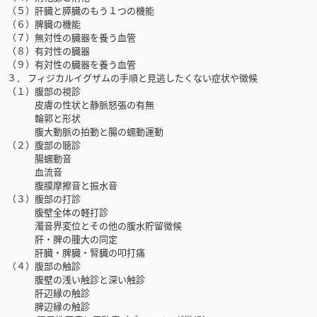
（５）肝臓と膵臓のもう１つの機能
（６）脾臓の機能
（７）無対性の臓器を養う血管
（８）有対性の臓器
（９）有対性の臓器を養う血管
３． フィジカルイグザムの手順と見逃したくない症状や徴候
（１）腹部の視診
皮膚の性状と静脈怒張の有無
輪郭と形状
腹大動脈の拍動と腸の蠕動運動
（２）腹部の聴診
腸蠕動音
血流音
腹膜摩擦音と振水音
（３）腹部の打診
腹壁全体の軽打診
濁音界変位とその他の腹水貯留徴候
肝・脾の腫大の同定
肝臓・脾臓・腎臓の叩打痛
（４）腹部の触診
腹壁の浅い触診と深い触診
肝辺縁の触診
脾辺縁の触診