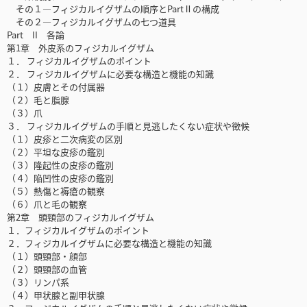
その１—フィジカルイグザムの順序とPartⅡの構成
その２—フィジカルイグザムの七つ道具
Part II 各論
第1章 外皮系のフィジカルイグザム
１． フィジカルイグザムのポイント
２． フィジカルイグザムに必要な構造と機能の知識
（１）皮膚とその付属器
（２）毛と脂腺
（３）爪
３． フィジカルイグザムの手順と見逃したくない症状や徴候
（１）皮疹と二次病変の区別
（２）平坦な皮疹の鑑別
（３）隆起性の皮疹の鑑別
（４）陥凹性の皮疹の鑑別
（５）熱傷と褥瘡の観察
（６）爪と毛の観察
第2章 頭頸部のフィジカルイグザム
１．フィジカルイグザムのポイント
２．フィジカルイグザムに必要な構造と機能の知識
（１）頭頸部・顔部
（２）頭頸部の血管
（３）リンパ系
（４）甲状腺と副甲状腺