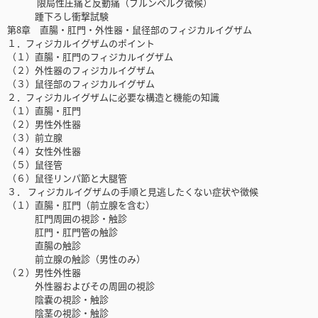
限局性圧痛と反動痛（ブルンベルグ徴候）
踵下ろし衝撃試験
第8章 直腸・肛門・外性器・鼠径部のフィジカルイグザム
１．フィジカルイグザムのポイント
（１）直腸・肛門のフィジカルイグザム
（２）外性器のフィジカルイグザム
（３）鼠径部のフィジカルイグザム
２．フィジカルイグザムに必要な構造と機能の知識
（１）直腸・肛門
（２）男性外性器
（３）前立腺
（４）女性外性器
（５）鼠径管
（６）鼠径リンパ節と大腿管
３． フィジカルイグザムの手順と見逃したくない症状や徴候
（１）直腸・肛門（前立腺を含む）
肛門周囲の視診・触診
肛門・肛門管の触診
直腸の触診
前立腺の触診（男性のみ）
（２）男性外性器
外性器およびその周囲の視診
陰嚢の視診・触診
陰茎の視診・触診