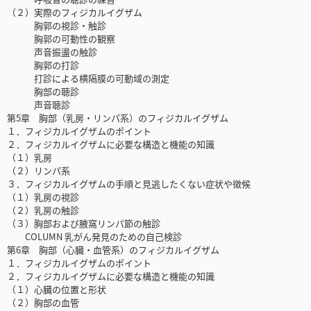
（２）実際のフィジカルイグザム
胸郭の視診・触診
胸郭の可動性の観察
声音振盪の触診
胸郭の打診
打診による横隔膜の可動域の測定
胸部の聴診
声音聴診
第5章 胸部（乳房・リンパ系）のフィジカルイグザム
１．フィジカルイグザムのポイント
２．フィジカルイグザムに必要な構造と機能の知識
（１）乳房
（２）リンパ系
３．フィジカルイグザムの手順と見逃したくない症状や徴候
（１）乳房の視診
（２）乳房の触診
（３）胸部および腋窩リンパ節の触診
COLUMN 乳がん発見のための自己検診
第6章 胸部（心臓・血管系）のフィジカルイグザム
１．フィジカルイグザムのポイント
２．フィジカルイグザムに必要な構造と機能の知識
（１）心臓の位置と形状
（２）胸部の血管