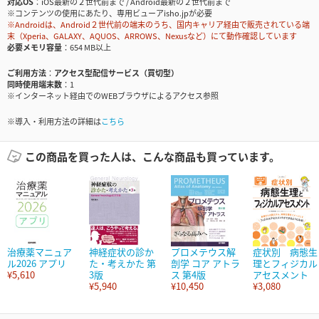
対応OS
iOS最新の２世代前まで / Android最新の２世代前まで
※コンテンツの使用にあたり、専用ビューアisho.jpが必要
※Androidは、Android２世代前の端末のうち、国内キャリア経由で販売されている端
末（Xperia、GALAXY、AQUOS、ARROWS、Nexusなど）にて動作確認しています
必要メモリ容量
654 MB以上
ご利用方法
アクセス型配信サービス（買切型）
同時使用端末数
1
※インターネット経由でのWEBブラウザによるアクセス参照
※導入・利用方法の詳細は
こちら
この商品を買った人は、こんな商品も買っています。
治療薬マニュア
神経症状の診か
プロメテウス解
症状別 病態生
ル2026 アプリ
た・考えかた 第
剖学 コア アトラ
理とフィジカル
¥5,610
3版
ス 第4版
アセスメント
¥5,940
¥10,450
¥3,080