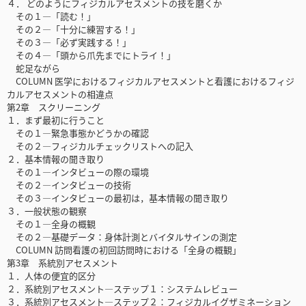
４． どのようにフィジカルアセスメントの技を磨くか
その１—「読む！」
その２—「十分に練習する！」
その３—「必ず実践する！」
その４—「頭から爪先までにトライ！」
蛇足ながら
COLUMN 医学におけるフィジカルアセスメントと看護におけるフィジ
カルアセスメントの相違点
第2章 スクリーニング
１．まず最初に行うこと
その１—緊急事態かどうかの確認
その２—フィジカルチェックリストへの記入
２．基本情報の聞き取り
その１—インタビューの際の環境
その２—インタビューの技術
その３—インタビューの最初は，基本情報の聞き取り
３．一般状態の観察
その１—全身の概観
その２—基礎データ：身体計測とバイタルサインの測定
COLUMN 訪問看護の初回訪問時における「全身の概観」
第3章 系統別アセスメント
１．人体の便宜的区分
２．系統別アセスメント—ステップ１：システムレビュー
３．系統別アセスメント—ステップ２：フィジカルイグザミネーション