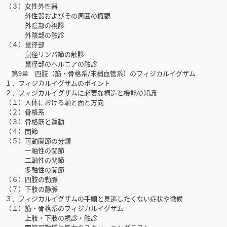
（３）女性外性器
外性器およびその周囲の概観
外陰部の視診
外陰部の触診
（４）鼠径部
鼠径リンパ節の触診
鼠径部のヘルニアの触診
第9章 四肢（筋・骨格系/末梢血管系）のフィジカルイグザム
１．フィジカルイグザムのポイント
２．フィジカルイグザムに必要な構造と機能の知識
（１）人体における軸と面と方向
（２）骨格系
（３）骨格筋と運動
（４）関節
（５）可動関節の分類
一軸性の関節
二軸性の関節
多軸性の関節
（６）四肢の動脈
（７）下肢の静脈
３．フィジカルイグザムの手順と見逃したくない症状や徴候
（１）筋・骨格系のフィジカルイグザム
上肢・下肢の視診・触診