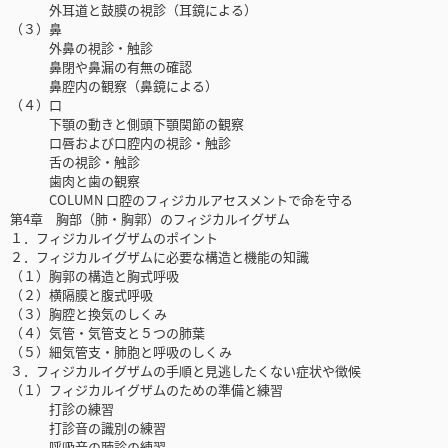
外耳道と鼓膜の視診（耳鏡による）
（３）鼻
外鼻の視診・触診
鼻閉や鼻漏の有無の確認
鼻腔内の観察（鼻鏡による）
（４）口
下顎の動きと側頭下顎関節の観察
口唇および口腔内の視診・触診
舌の視診・触診
歯肉と歯の観察
COLUMN 口腔のフィジカルアセスメントで命を守る
第4章 胸部（肺・胸郭）のフィジカルイグザム
１．フィジカルイグザムのポイント
２．フィジカルイグザムに必要な構造と機能の知識
（１）胸郭の構造と胸式呼吸
（２）横隔膜と腹式呼吸
（３）胸腔と換気のしくみ
（４）気管・気管支と５つの肺葉
（５）細気管支・肺胞と呼吸のしくみ
３．フィジカルイグザムの手順と見逃したくない症状や徴候
（１）フィジカルイグザムのための準備と練習
打診の練習
打診音の識別の練習
呼吸音の聴診の練習