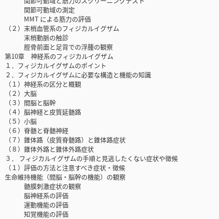
関節可動域と筋力のスクリーニングテスト
関節可動域の測定
MMT による筋力の評価
（２）末梢血管系のフィジカルイグザム
末梢動脈の触診
脛骨前面と足背での浮腫の観察
第10章 神経系のフィジカルイグザム
１．フィジカルイグザムのポイント
２．フィジカルイグザムに必要な構造と機能の知識
（１）神経系の区分と概観
（２）大脳
（３）間脳と脳幹
（４）脳神経と皮質延髄路
（５）小脳
（６）脊髄と脊髄神経
（７）錐体路（皮質脊髄路）と錐体路症状
（８）錐体外路と錐体外路症状
３． フィジカルイグザムの手順と見逃したくない症状や徴候
（１）評価の方法と注意すべき症状・徴候
生命維持機能（間脳・脳幹の機能）の観察
髄膜刺激症状の観察
脳神経系の評価
運動機能の評価
知覚機能の評価