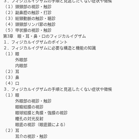
３．フィジカルイグザムの手順と見逃したくない症状や徴候
（１）頭頸部の視診・触診
（２）副鼻腔の触診・打診
（３）総頸動脈の触診・聴診
（４）頭頸部リンパ節の触診
（５）甲状腺の視診・触診
第3章 眼・耳・鼻・口のフィジカルイグザム
１．フィジカルイグザムのポイント
２．フィジカルイグザムに必要な構造と機能の知識
（１）眼
外眼部
内眼部
（２）耳
（３）鼻
（４）口
３．フィジカルイグザムの手順と見逃したくない症状や徴候
（１）眼
外眼部の視診・触診
眼瞼結膜の視診
眼球結膜と角膜・強膜の視診
瞳孔の対光反射
眼底の視診（眼底鏡による）
（２）耳
耳介の視診・触診