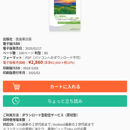
出版社
医歯薬出版
電子版ISBN
電子版発売日
2025/02/17
ページ数
100ページ
判型
B5
フォーマット
PDF（パソコンへのダウンロード不可）
¥2,860
電子版販売価格：
(本体¥2,600＋税10％)
印刷版ISSN
0918-5259
印刷版発行年月
2025/02
カートに入れる
ちょっと立ち読み
ご利用方法
ダウンロード型配信サービス（買切型）
同時使用端末数
2
対応OS
iOS最新の２世代前まで / Android最新の２世代前まで
※コンテンツの使用にあたり、専用ビューアisho.jpが必要