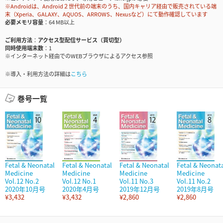
※Androidは、Android２世代前の端末のうち、国内キャリア経由で販売されている端
末（Xperia、GALAXY、AQUOS、ARROWS、Nexusなど）にて動作確認しています
必要メモリ容量
64 MB以上
ご利用方法
アクセス型配信サービス（買切型）
同時使用端末数
1
※インターネット経由でのWEBブラウザによるアクセス参照
※導入・利用方法の詳細は
こちら
巻号一覧
Fetal & Neonatal
Fetal & Neonatal
Fetal & Neonatal
Fetal & Neonat
Medicine
Medicine
Medicine
Medicine
Vol.12 No.2
Vol.12 No.1
Vol.11 No.3
Vol.11 No.2
2020年10月号
2020年4月号
2019年12月号
2019年8月号
¥3,432
¥3,432
¥2,860
¥2,860