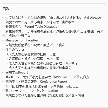
目次
○目で見る胎児・新生児の病態 Visualized Fetal & Neonatal Disease
顔貌でわかる先天性心疾患／安河内聰／山岸敬幸
○巻頭座談会 Round-Table Discussion
新生児のカテーテル治療の最前線／(司会)安河内聰／(出席)杉山 央／
金 成海／北野正尚
○Message from Frontier
未熟児網膜症診療の現状と展望／日下俊次
○注目のTopics
成人先天性心疾患女性の妊娠・出産
・妊娠適応と妊娠中の管理／吉松 淳
・成人先天性心疾患妊婦の心臓循環管理／赤木禎治
・成人先天性心疾患の出産時の管理／桂木真司
○国際学会Report
第7回アジア太平洋小児心臓学会（APPCS2018）／住友直方
○国内学会・研究会報告 Conference Report
第63回 日本新生児成育医学会・学術集会／与田仁志
○私のモチベーション My Motivation
未来につなげた生命と生涯共に挑戦し続ける／安河内聰