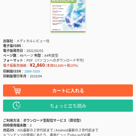
出版社
メディカルレビュー社
電子版ISBN
電子版発売日
2021/02/01
ページ数
46ページ
判型
A4判変型
フォーマット
PDF（パソコンへのダウンロード不可）
¥2,860
電子版販売価格：
(本体¥2,600＋税10％)
印刷版ISSN
1884-555X
印刷版発行年月
2019/04
カートに入れる
ちょっと立ち読み
ご利用方法
ダウンロード型配信サービス（買切型）
同時使用端末数
3
対応OS
iOS最新の２世代前まで / Android最新の２世代前まで
※コンテンツの使用にあたり、専用ビューアisho.jpが必要