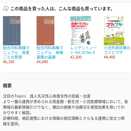
この商品を買った人は、こんな商品も買っています。
総合内科病棟マ
総合内科病棟マ
レジデントノー
小児外来診療の
ニュアル 疾患
ニュアル 病棟
ト Vol.20 No.9
コツとワザ
ごとの管理
業務の基礎
¥2,200
¥4,400
¥6,160
¥4,840
概要
注目のTopics 成人先天性心疾患女性の妊娠・出産
より一層の連携が求められる周産期・新生児・小児医療領域において，各
領域の最新情報だけでなく，頻出の病態や治療法を視覚効果を用いてわ
かりやすく解説。
診療科間，病診連携における情報の相互理解とさらなる連携に役立つ情
報を提供。