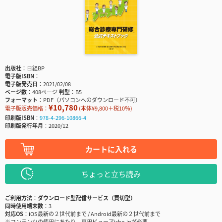
出版社
日経BP
電子版ISBN
電子版発売日
2021/02/08
ページ数
408ページ
判型
B5
フォーマット
PDF（パソコンへのダウンロード不可）
¥10,780
電子版販売価格：
(本体¥9,800＋税10％)
印刷版ISBN
978-4-296-10866-4
印刷版発行年月
2020/12
カートに入れる
ちょっと立ち読み
ご利用方法
ダウンロード型配信サービス（買切型）
同時使用端末数
3
対応OS
iOS最新の２世代前まで / Android最新の２世代前まで
※コンテンツの使用にあたり、専用ビューアisho.jpが必要