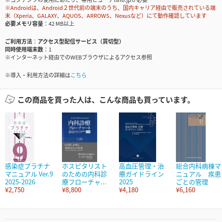
※Androidは、Android２世代前の端末のうち、国内キャリア経由で販売されている端
末（Xperia、GALAXY、AQUOS、ARROWS、Nexusなど）にて動作確認しています
必要メモリ容量
42 MB以上
ご利用方法
アクセス型配信サービス（買切型）
同時使用端末数
1
※インターネット経由でのWEBブラウザによるアクセス参照
※導入・利用方法の詳細は
こちら
この商品を買った人は、こんな商品も買っています。
感染症プラチナ
ホスピタリスト
高血圧管理・治
総合内科病棟マ
マニュアル Ver.9
のための内科診
療ガイドライン
ニュアル 疾患
2025-2026
療フローチャ...
2025
ごとの管理
¥2,750
¥8,800
¥4,180
¥6,160