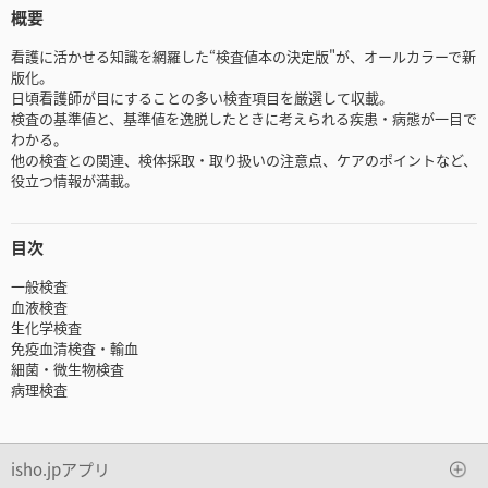
概要
看護に活かせる知識を網羅した“検査値本の決定版"が、オールカラーで新
版化。
日頃看護師が目にすることの多い検査項目を厳選して収載。
検査の基準値と、基準値を逸脱したときに考えられる疾患・病態が一目で
わかる。
他の検査との関連、検体採取・取り扱いの注意点、ケアのポイントなど、
役立つ情報が満載。
目次
一般検査
血液検査
生化学検査
免疫血清検査・輸血
細菌・微生物検査
病理検査
isho.jpアプリ