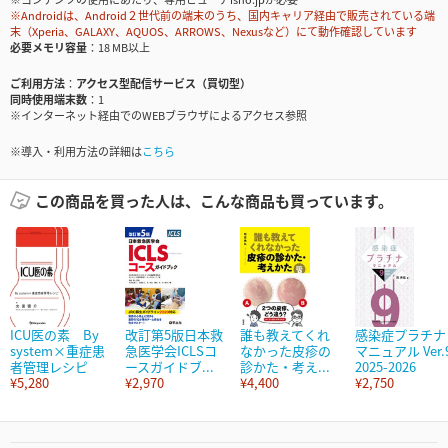
※Androidは、Android２世代前の端末のうち、国内キャリア経由で販売されている端
末（Xperia、GALAXY、AQUOS、ARROWS、Nexusなど）にて動作確認しています
必要メモリ容量
18 MB以上
ご利用方法
アクセス型配信サービス（買切型）
同時使用端末数
1
※インターネット経由でのWEBブラウザによるアクセス参照
※導入・利用方法の詳細は
こちら
この商品を買った人は、こんな商品も買っています。
ICU医の素 By
改訂第5版日本救
誰も教えてくれ
感染症プラチナ
system×重症患
急医学会ICLSコ
なかった皮疹の
マニュアル Ver.
者管理レシピ
ースガイドブ...
診かた・考え...
2025-2026
¥5,280
¥2,970
¥4,400
¥2,750