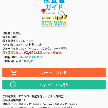
出版社
照林社
電子版ISBN
電子版発売日
2021/03/01
ページ数
384ページ
判型
A5判
フォーマット
PDF（パソコンへのダウンロード不可）
¥2,640
電子版販売価格：
(本体¥2,400＋税10％)
印刷版ISBN
978-4-7965-2425-4
印刷版発行年月
2018/03
カートに入れる
ちょっと立ち読み
ご利用方法
ダウンロード型配信サービス（買切型）
同時使用端末数
2
対応OS
iOS最新の２世代前まで / Android最新の２世代前まで
※コンテンツの使用にあたり、専用ビューアisho.jpが必要