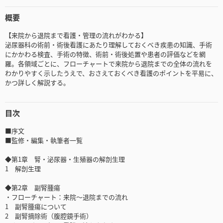
概要
【来院から退院まで看護・管理の流れがわかる】
泌尿器科の術前・術後看護にあたり理解しておくべき疾患の知識、手術
にかかわる検査、手術の特徴、術前・術後処置や患者の評価などを網
羅。各領域ごとに、フローチャートで来院から退院までの全体の流れを
わかりやすく示したうえで、おさえておくべき看護のポイントを平易に、
かつ詳しく解説する。
目次
■序文
■監修・編集・執筆者一覧
◆第1章 腎・泌尿器・生殖器の解剖生理
1 解剖生理
◆第2章 副腎腫瘍
・フローチャート：来院～退院までの流れ
1 副腎腫瘍について
2 副腎摘除術（腹腔鏡手術）