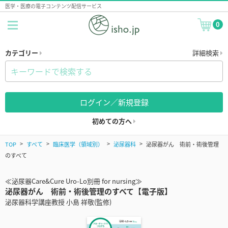
医学・医療の電子コンテンツ配信サービス
0
カテゴリー
詳細検索
ログイン／新規登録
初めての方へ
TOP
すべて
臨床医学（領域別）
泌尿器科
泌尿器がん 術前・術後管理
のすべて
≪泌尿器Care&Cure Uro-Lo別冊 for nursing≫
泌尿器がん 術前・術後管理のすべて【電子版】
泌尿器科学講座教授 小島 祥敬(監修)