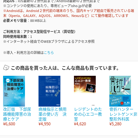
対応OS
iOS最新の２世代前まで / Android最新の２世代前まで
※コンテンツの使用にあたり、専用ビューアisho.jpが必要
※Androidは、Android２世代前の端末のうち、国内キャリア経由で販売されている端
末（Xperia、GALAXY、AQUOS、ARROWS、Nexusなど）にて動作確認しています
必要メモリ容量
88 MB以上
ご利用方法
アクセス型配信サービス（買切型）
同時使用端末数
1
※インターネット経由でのWEBブラウザによるアクセス参照
※導入・利用方法の詳細は
こちら
この商品を買った人は、こんな商品も買っています。
改訂版 下部尿
病棟指示と頻用
レジデントのた
骨折ハンター
路機能障害の治
薬の使い方 決
めの心エコー教
レントゲン×非
療とケア
定版
室
整形外科医
¥6,600
¥4,950
¥4,620
¥5,280