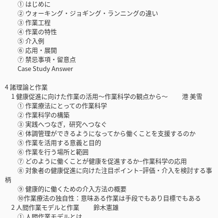
① はじめに
② ウォーキング・ジョギング・ランニングの違い
③ 作業工程
④ 作業の特性
⑤ 介入例
⑥ 応用・展開
⑦ 禁忌事項・留意点
Case Study Answer
4 諸理論と作業
1 健康促進に向けた作業の活用〜作業科学の観点から〜 港 美雪
① 作業療法にとっての作業科学
② 作業科学の構築
③ 実践へつなぎ，研究へつなぐ
④ 体調管理ができるようになってから働くことを支援するのか
⑤ 作業を活用する意義と目的
⑥ 作業を行う場所と範囲
⑦ どのように働くことが健康を促進するか−作業科学の応用
⑧ 対象者の健康促進に向けた注目ポイント−評価・介入を検討する事
柄
⑨ 健康的に働くための介入方法の概要
⑩作業療法の独自性：意味ある作業は手段でもあり目標でもある
2 人間作業モデルと作業 鈴木憲雄
① 人間作業モデルとは