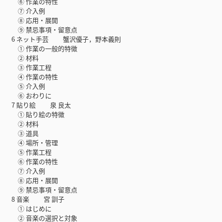
⑥ 作業の特性
⑦ 介入例
⑧ 応用・展開
⑨ 禁忌事項・留意点
6 ネット手芸 蟹沢優子，野本義則
① 作業の一般的特徴
② 材料
③ 作業工程
④ 作業の特性
⑤ 介入例
⑥ おわりに
7 貼り絵 泉 良太
① 貼り絵の特徴
② 材料
③ 道具
④ 場所・管理
⑤ 作業工程
⑥ 作業の特性
⑦ 介入例
⑧ 応用・展開
⑨ 禁忌事項・留意点
8 音楽 宮 訓子
① はじめに
② 音楽の選択と対象