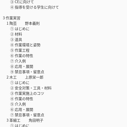
③ CEに向けて
④ 指導を受ける学生に向けて
3 作業実習
1 陶芸 野本義則
① はじめに
② 材料
③ 道具
④ 作業環境と姿勢
⑤ 作業工程
⑥ 作業の特性
⑦ 介入例
⑧ 応用・展開
⑨ 禁忌事項・留意点
2 木工 上原栄一郎
① はじめに
② 安全対策・工具・材料
③ 作業実施上のコツ
④ 作業の特性
⑤ 介入例
⑥ 応用・展開
⑦ 禁忌事項・留意点
3 革細工 角田明子
① はじめに