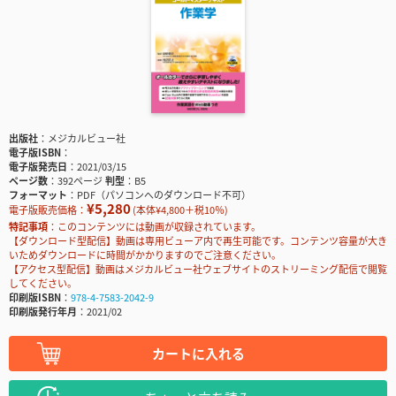
出版社
メジカルビュー社
電子版ISBN
電子版発売日
2021/03/15
ページ数
392ページ
判型
B5
フォーマット
PDF（パソコンへのダウンロード不可）
¥5,280
電子版販売価格：
(本体¥4,800＋税10％)
特記事項
このコンテンツには動画が収録されています。
【ダウンロード型配信】動画は専用ビューア内で再生可能です。コンテンツ容量が大き
いためダウンロードに時間がかかりますのでご注意ください。
【アクセス型配信】動画はメジカルビュー社ウェブサイトのストリーミング配信で閲覧
してください。
印刷版ISBN
978-4-7583-2042-9
印刷版発行年月
2021/02
カートに入れる