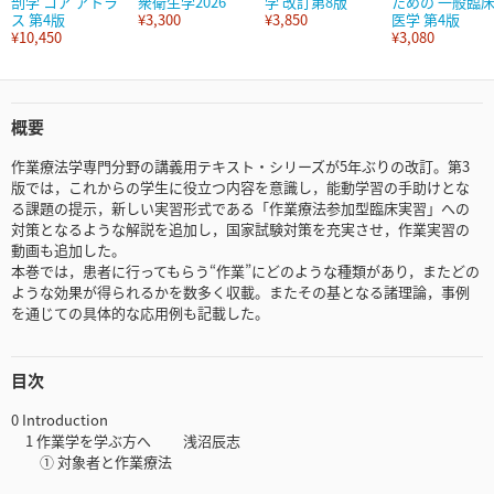
剖学 コア アトラ
衆衛生学2026
学 改訂第8版
ための 一般臨
ス 第4版
¥3,300
¥3,850
医学 第4版
¥10,450
¥3,080
概要
作業療法学専門分野の講義用テキスト・シリーズが5年ぶりの改訂。第3
版では，これからの学生に役立つ内容を意識し，能動学習の手助けとな
る課題の提示，新しい実習形式である「作業療法参加型臨床実習」への
対策となるような解説を追加し，国家試験対策を充実させ，作業実習の
動画も追加した。
本巻では，患者に行ってもらう“作業”にどのような種類があり，またどの
ような効果が得られるかを数多く収載。またその基となる諸理論，事例
を通じての具体的な応用例も記載した。
目次
0 Introduction
1 作業学を学ぶ方へ 浅沼辰志
① 対象者と作業療法