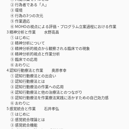
② 行為者である「人」
③ 環境
④ 行為の3つの次元
⑤ 作業適応
⑥ MOHOの視点による評価・プログラム立案過程における作業
3 精神分析と作業 水野高昌
① はじめに
② 精神分析について
③ 精神分析的視点から観察される臨床での現象
④ 精神分析的視点と作業分析
⑤ 臨床での応用
⑥ おわりに
4 認知行動療法と作業 奥原孝幸
① 認知行動療法との出会い
② 認知行動療法とは
③ 認知行動療法の作業への応用
④ 認知行動療法と他の治療法とのつながり
⑤ 認知行動療法を作業療法実践に活かすための自己効力感
⑥ おわりに
5 感覚統合と作業 石井孝弘
① はじめに
② 感覚統合理論とは
③ 感覚統合機能