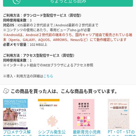
ちょっと立ち読み
ご利用方法
ダウンロード型配信サービス（買切型）
同時使用端末数
3
対応OS
iOS最新の２世代前まで / Android最新の２世代前まで
※コンテンツの使用にあたり、専用ビューアisho.jpが必要
※Androidは、Android２世代前の端末のうち、国内キャリア経由で販売されている端
末（Xperia、GALAXY、AQUOS、ARROWS、Nexusなど）にて動作確認しています
必要メモリ容量
102 MB以上
ご利用方法
アクセス型配信サービス（買切型）
同時使用端末数
1
※インターネット経由でのWEBブラウザによるアクセス参照
※導入・利用方法の詳細は
こちら
この商品を買った人は、こんな商品も買っています。
プロメテウス解
シンプル衛生公
最新育児小児病
PT・OT・STの