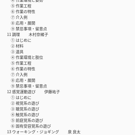
⑤ 作業工程
⑥ 作業の特性
⑦ 介入例
⑧ 応用・展開
⑨ 禁忌事項・留意点
11 調理 木村奈緒子
① はじめに
② 材料
③ 道具
④ 作業環境と肢位
⑤ 作業工程
⑥ 作業の特性
⑦ 介入例
⑧ 応用・展開
⑨ 禁忌事項・留意点
12 感覚運動遊び 伊藤祐子
① はじめに
② 視覚系の遊び
③ 聴覚系の遊び
④ 触覚系の遊び
⑤ 前庭覚系の遊び
⑥ 固有受容覚系の遊び
13 ウォーキング・ジョギング 泉 良太