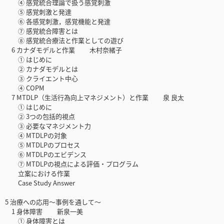
④ 感覚統合理論で扱う感覚刺激
⑤ 感覚刺激と発達
⑥ 各感覚刺激，感覚機能と発達
⑦ 感覚統合障害とは
⑧ 感覚統合療法と作業としての遊び
6 カナダモデルと作業 木村奈緒子
① はじめに
② カナダモデルとは
③ クライエント中心
④ COPM
7 MTDLP（生活行為向上マネジメント）と作業 泉 良太
① はじめに
② 3つの包括的視点
③ 必要なマネジメント力
④ MTDLPの対象
⑤ MTDLPのプロセス
⑥ MTDLPのエビデンス
⑦ MTDLPの視点による評価・プログラム
立案における作業
Case Study Answer
5 治療への応用〜事例を通して〜
1 身体障害 新泉一美
① 身体障害とは