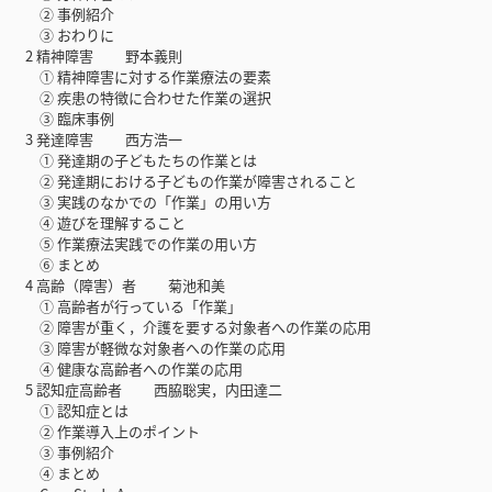
② 事例紹介
③ おわりに
2 精神障害 野本義則
① 精神障害に対する作業療法の要素
② 疾患の特徴に合わせた作業の選択
③ 臨床事例
3 発達障害 西方浩一
① 発達期の子どもたちの作業とは
② 発達期における子どもの作業が障害されること
③ 実践のなかでの「作業」の用い方
④ 遊びを理解すること
⑤ 作業療法実践での作業の用い方
⑥ まとめ
4 高齢（障害）者 菊池和美
① 高齢者が行っている「作業」
② 障害が重く，介護を要する対象者への作業の応用
③ 障害が軽微な対象者への作業の応用
④ 健康な高齢者への作業の応用
5 認知症高齢者 西脇聡実，内田達二
① 認知症とは
② 作業導入上のポイント
③ 事例紹介
④ まとめ