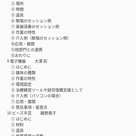
③ 場所
④ 時間
⑤ 道具
⑥ 歌唱のセッション例
⑦ 楽器演奏のセッション例
⑧ 作業の特性
⑨ 介入例（歌唱のセッション例）
⑩応用・展開
⑪他部門との連携
⑫おわりに
9 電子機器 大澤 彩
① はじめに
② 媒体の種類
③ 作業の特性
④ 環境設定
⑤ 治療練習ツールや就労復職支援として
⑥ 介入例（パソコンの場合）
⑦ 応用・展開
⑧ 禁忌事項・留意点
10 ビーズ手芸 藤野貴子
① はじめに
② 材料
③ 道具
④ 作業環境と姿勢