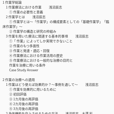
1 作業学総論
1 作業療法における作業 浅沼辰志
① 作業の必要性と意義
2 作業学とは 浅沼辰志
① 作業学とは〜「作業学」の構成要素としての「基礎作業学」「臨
床作業学」〜
② 作業学の構造と研究の枠組み
3 作業を用いた療法に関連する基本的事項 浅沼辰志
①「 作業」によってしか実現できないこと
② 作業のもつ多面性
③ 作業と発達・適応・回復
④ 作業療法における作業活用の歴史
⑤ 作業療法における一般的な治療の目的と
作業を治療に用いる条件
Case Study Answer
2 作業の治療への適用
1 作業はどう使えば効果的か？〜事例を通して〜 浅沼辰志
① 作業を効果的に用いるために
② 初回評価
③ 1カ月後の再評価
④ 2カ月後の再評価
⑤ 3カ月後の再評価
2 身体機能を向上させるための方法 浅沼辰志，大澤 彩