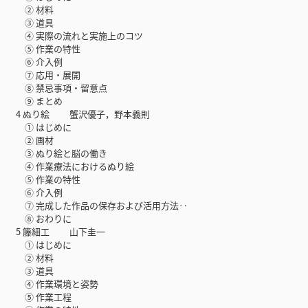
② 材料
③ 道具
④ 実際の流れと実施上のコツ
⑤ 作業の特性
⑥ 介入例
⑦ 応用・展開
⑧ 禁忌事項・留意点
⑨ まとめ
4 ぬり絵 蟹沢優子，野本義則
① はじめに
② 画材
③ ぬり絵と脳の働き
④ 作業療法におけるぬり絵
⑤ 作業の特性
⑥ 介入例
⑦ 完成した作品の保存および活用方法‥
⑧ おわりに
5 籐細工 山下圭一
① はじめに
② 材料
③ 道具
④ 作業環境と姿勢
⑤ 作業工程