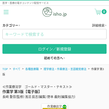
医学・医療の電子コンテンツ配信サービス
0
カテゴリー
詳細検索
ログイン／新規登録
初めての方へ
TOP
すべて
各種医療職
理学療法・作業療法・言語聴覚療法
作業学 第3
版
≪作業療法学 ゴールド・マスター・テキスト≫
作業学 第3版【電子版】
長﨑 重信(監修) 浅沼 辰志(編集) 野本 義則(編集協力)