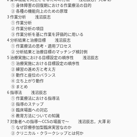
① 身体障害の回復期における作業療法の目的
② 各種の機能向上のための原理
3 作業分析 浅沼辰志
① 作業分析
② 作業分析の項目
③ 作業分析を基に作業を評価的に用いる
4 分析結果と治療目標 浅沼辰志
① 作業療法の思考・適用プロセス
② 分析結果と治療目標のマッチング検討例
5 治療実施における目標設定の順序性 浅沼辰志
① 治療実施における目標設定の順序性
② 練習の進め方と考え方
③ 動作と座位のバランス
④ 立ち上がり動作
⑤ まとめ
6 指導法 浅沼辰志
① 作業療法における指導法
② 指導のステップ
③ 臨床場面への対応
④ 教育方法についての知識
7 対象者への指導〜CCSの場面で〜 浅沼辰志，大澤 彩
① なぜ診療参加型臨床実習なのか
② クリニカル・クラークシップとは何か