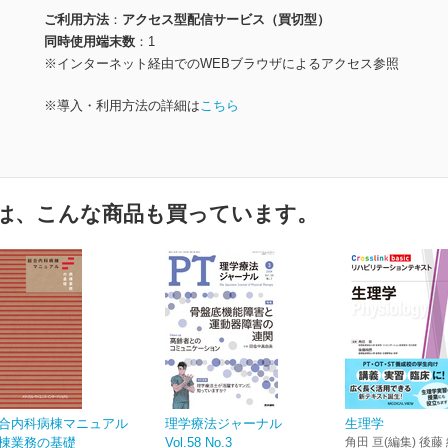
ご利用方法
アクセス型配信サービス（買切型）
同時使用端末数
1
※インターネット経由でのWEBブラウザによるアクセス参照
※導入・利用方法の詳細は
こちら
は、こんな商品も買っています。
合内科病棟マニュアル
理学療法ジャーナル
生理学
棟業務の基礎
Vol.58 No.3
角田 亘(編集) 後藤