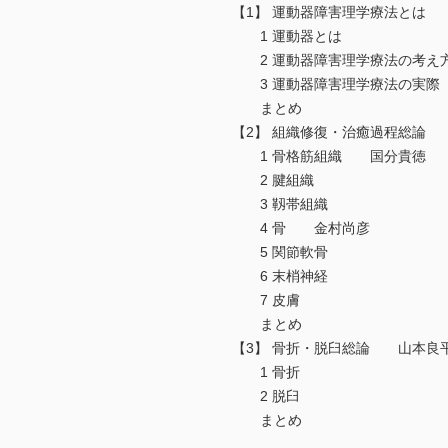
【1】 運動器障害理学療法とは
1 運動器とは
2 運動器障害理学療法の考え
3 運動器障害理学療法の実際
まとめ
【2】 組織修復・治癒過程総論
1 骨格筋組織 国分貴徳
2 腱組織
3 靱帯組織
4 骨 金村尚彦
5 関節軟骨
6 末梢神経
7 皮膚
まとめ
【3】 骨折・脱臼総論 山本良
1 骨折
2 脱臼
まとめ