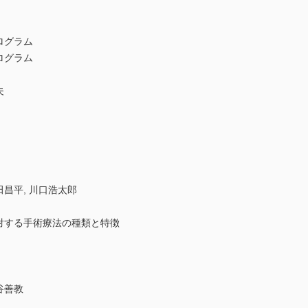
ログラム
ログラム
夫
昌平, 川口浩太郎
対する手術療法の種類と特徴
谷善教