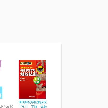
機能解剖学的触診技術 動画
 純信(編集)
プラス 下肢・体幹［W...