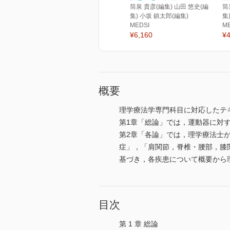
筒泉 貴彦(編集) 山田 悠史(編
筒
集) 小坂 鎮太郎(編集)
集
MEDSI
M
¥6,160
¥4
概要
理学療法学専門科目に対応したテ
第1章「総論」では，運動器に対
第2章「各論」では，理学療法士
症」，「肩関節，脊椎・腰部，膝
基づき，各疾患について概要から
目次
第 1 章 総論