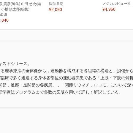
メジカルビュー社
泉 貴彦(編集) 山田 悠史(編
医学書院
¥4,950
) 小坂 鎮太郎(編集)
¥2,090
EDSI
,840
キストシリーズ。
する理学療法の全体像から，運動器を構成する各組織の構造と，損傷か
が臨床で多く遭遇する身体各部位の運動器疾患である「上肢・下肢の骨
関節，足部・足関節の各疾患」，「関節リウマチ，ロコモ」について深
理学療法プログラムまで多数の図版を用いて詳しく解説している。