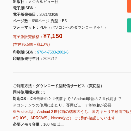
出版社
メジカルビュー社
電子版ISBN
電子版発売日
2021/03/29
ページ数
690ページ
判型
B5
フォーマット
PDF（パソコンへのダウンロード不可）
¥7,150
電子版販売価格：
(本体¥6,500＋税10％)
印刷版ISBN
978-4-7583-2001-6
印刷版発行年月
2020/12
ご利用方法
ダウンロード型配信サービス（買切型）
同時使用端末数
3
対応OS
iOS最新の２世代前まで / Android最新の２世代前まで
※コンテンツの使用にあたり、専用ビューアisho.jpが必要
※Androidは、Android２世代前の端末のうち、国内キャリア経由で販
AQUOS、ARROWS、Nexusなど）にて動作確認しています
必要メモリ容量
160 MB以上