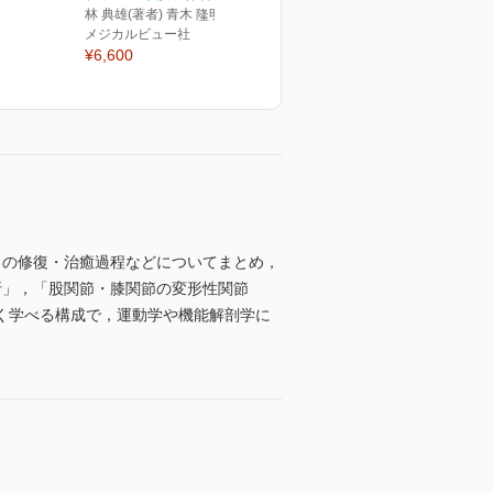
林 典雄(著者) 青木 隆明(監修)
メジカルビュー社
¥6,600
らの修復・治癒過程などについてまとめ，
折」，「股関節・膝関節の変形性関節
く学べる構成で，運動学や機能解剖学に