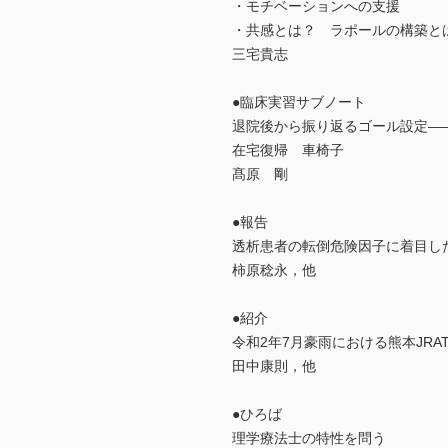
・モチベーションへの支援
・共感とは？ ラポールの構築と
三宅貴志
●臨床実習サブノート
退院後から振り返るゴール設定――
在宅復帰 車椅子
髙原 剛
●報告
透析患者の転倒危険因子に着目し
柿原稔永，他
●紹介
令和2年7月豪雨における熊本JRA
田中康則，他
●ひろば
理学療法士の特性を問う