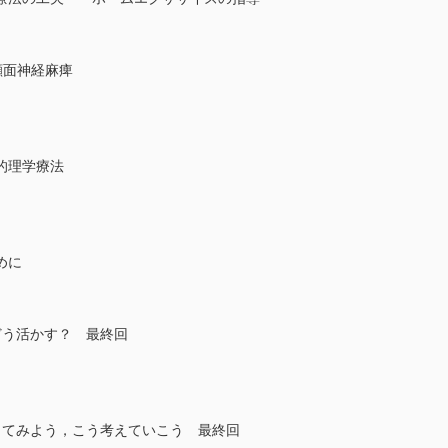
性顔面神経麻痺
的理学療法
めに
どう活かす？ 最終回
ってみよう，こう考えていこう 最終回