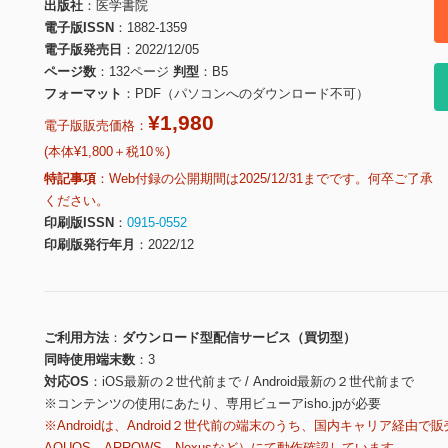
出版社
医学書院
電子版ISSN
1882-1359
電子版発売日
2022/12/05
ページ数
132ページ
判型
B5
フォーマット
PDF（パソコンへのダウンロード不可）
¥1,980
電子版販売価格：
(本体¥1,800＋税10％)
特記事項
Web付録の公開期間は2025/12/31までです。何卒ご了承
ください。
印刷版ISSN
0915-0552
印刷版発行年月
2022/12
ご利用方法
ダウンロード型配信サービス（買切型）
同時使用端末数
3
対応OS
iOS最新の２世代前まで / Android最新の２世代前まで
※コンテンツの使用にあたり、専用ビューアisho.jpが必要
※Androidは、Android２世代前の端末のうち、国内キャリア経由で販
AQUOS、ARROWS、Nexusなど）にて動作確認しています