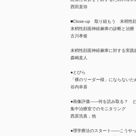
西田直弥
■Close-up 取り組もう 末梢
末梢性顔面神経麻痺の診断と治療
古川孝俊
末梢性顔面神経麻痺に対する実践
森嶋直人
●とびら
「裸のリーダー様」にならないた
谷内幸喜
●画像評価――何を読み取る？ 
集中治療室でのモニタリング
西原浩真，他
●理学療法のスタート――こうや