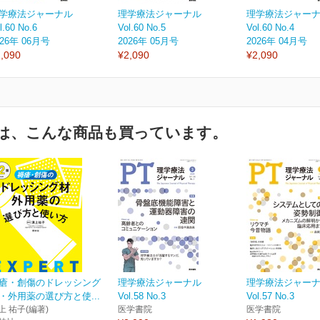
学療法ジャーナル
理学療法ジャーナル
理学療法ジャー
l.60 No.6
Vol.60 No.5
Vol.60 No.4
026年 06月号
2026年 05月号
2026年 04月号
,090
¥2,090
¥2,090
は、こんな商品も買っています。
瘡・創傷のドレッシング
理学療法ジャーナル
理学療法ジャー
・外用薬の選び方と使...
Vol.58 No.3
Vol.57 No.3
上 祐子(編著)
医学書院
医学書院