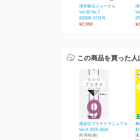
理学療法ジャーナル
理
Vol.60 No.7
Vo
2026年 07月号
2
¥2,090
¥2
この商品を買った人
感染症プラチナマニュアル
褥
Ver.9 2025-2026
材
岡 秀昭(著)
溝