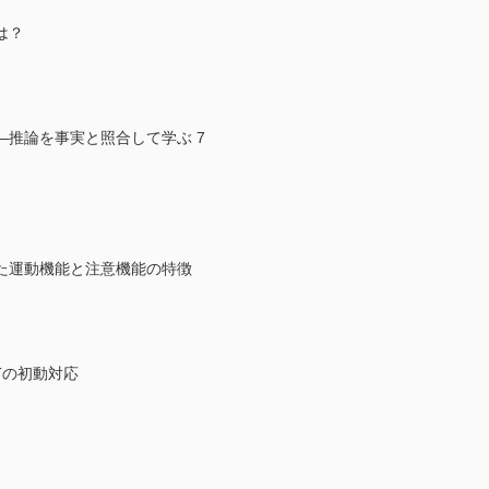
は？
推論を事実と照合して学ぶ 7
た運動機能と注意機能の特徴
Tの初動対応