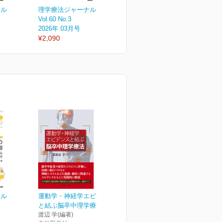
ナル
理学療法ジャーナル
理学療法ジャーナル
Vol.60 No.3
Vol.60 No.2
V
2026年 03月号
2026年 02月号
2
¥2,090
¥2,090
¥
ナル
運動学・神経学エビデンス
と結ぶ脳卒中理学療法
渡辺 学(編著)