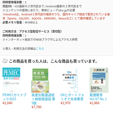
同時使用端末数
3
対応OS
iOS最新の２世代前まで / Android最新の２世代前まで
※コンテンツの使用にあたり、専用ビューアisho.jpが必要
※Androidは、Android２世代前の端末のうち、国内キャリア経由で販売されている端
末（Xperia、GALAXY、AQUOS、ARROWS、Nexusなど）にて動作確認しています
必要メモリ容量
40 MB以上
ご利用方法
アクセス型配信サービス（買切型）
同時使用端末数
1
※インターネット経由でのWEBブラウザによるアクセス参照
※導入・利用方法の詳細は
こちら
この商品を買った人は、こんな商品も買っています。
PEMECガイドブ
疾患別看護過程
DXとポートフォ
看護教育
ック2023
＋病態関連図 第
リオで未来教育
Vol.67 No.1
¥2,640
5版
¥2,970
¥2,860
¥7,700