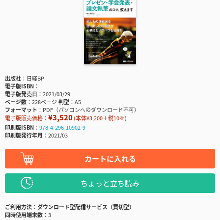
出版社
日経BP
電子版ISBN
電子版発売日
2021/03/29
ページ数
228ページ
判型
A5
フォーマット
PDF（パソコンへのダウンロード不可）
¥3,520
電子版販売価格：
(本体¥3,200＋税10％)
印刷版ISBN
978-4-296-10902-9
印刷版発行年月
2021/03
カートに入れる
ちょっと立ち読み
ご利用方法
ダウンロード型配信サービス（買切型）
同時使用端末数
3