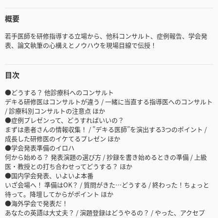
概要
若手医師を研修指導する立場から、他科コンサルト、症例報告、学会発
表、論文執筆の心構えとノウハウを現場目線で伝授！
目次
●どうする？ 他診療科へのコンサルト
デキる研修医はコンサルトが違う / 一緒に当直する指導医へのコンサルト
/ 診療科別コンサルトの注意点 ほか
●症例プレゼンって、どうすればいいの？
まずは患者さんの情報収集！ / ”デキる医師”を演出する3つのポイント /
成長した研修医のイケてるプレゼン ほか
●学会発表準備のイロハ
何から始める？ 発表演題の選び方 / 抄録を書き始めるときの準備 / 上級
医・教授との打ち合わせってどうする？ ほか
●国内学会発表、いよいよ本番
いざ会場へ！ 準備はOK？ / 質問がきた…どうする / 終わった！ちょっと
待って。降壇してからがポイント ほか
●海外学会で発表だ！
あなたの英語は大丈夫？ / 演題登録はどうやるの？ / やった、アクセプ