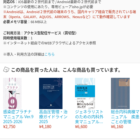
対応OS
iOS最新の２世代前まで / Android最新の２世代前まで
※コンテンツの使用にあたり、専用ビューアisho.jpが必要
※Androidは、Android２世代前の端末のうち、国内キャリア経由で販売されている端
末（Xperia、GALAXY、AQUOS、ARROWS、Nexusなど）にて動作確認しています
必要メモリ容量
66 MB以上
ご利用方法
アクセス型配信サービス（買切型）
同時使用端末数
1
※インターネット経由でのWEBブラウザによるアクセス参照
※導入・利用方法の詳細は
こちら
この商品を買った人は、こんな商品も買っています。
感染症プラチナ
高血圧管理・治
ジェネラリスト
総合内科病棟マ
マニュアル Ver.9
療ガイドライン
のための内科外
ニュアル 疾患
2025-2026
2025
来マニュアル...
ごとの管理
¥2,750
¥4,180
¥6,600
¥6,160