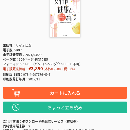
出版社
サイオ出版
電子版ISBN
電子版発売日
2021/03/29
ページ数
304ページ
判型
B5
フォーマット
PDF（パソコンへのダウンロード不可）
¥3,850
電子版販売価格：
(本体¥3,500＋税10％)
印刷版ISBN
978-4-907176-49-5
印刷版発行年月
2017/11
カートに入れる
ちょっと立ち読み
ご利用方法
ダウンロード型配信サービス（買切型）
同時使用端末数
2