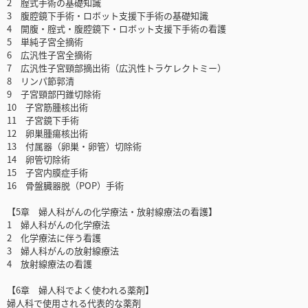
2 腟式手術の基礎知識
3 腹腔鏡下手術・ロボット支援下手術の基礎知識
4 開腹・腟式・腹腔鏡下・ロボット支援下手術の看護
5 単純子宮全摘術
6 広汎性子宮全摘術
7 広汎性子宮頸部摘出術（広汎性トラケレクトミー）
8 リンパ節郭清
9 子宮頸部円錐切除術
10 子宮筋腫核出術
11 子宮鏡下手術
12 卵巣腫瘍核出術
13 付属器（卵巣・卵管）切除術
14 卵管切除術
15 子宮内膜症手術
16 骨盤臓器脱（POP）手術
【5章 婦人科がんの化学療法・放射線療法の看護】
1 婦人科がんの化学療法
2 化学療法に伴う看護
3 婦人科がんの放射線療法
4 放射線療法の看護
【6章 婦人科でよく使われる薬剤】
婦人科で使用される代表的な薬剤