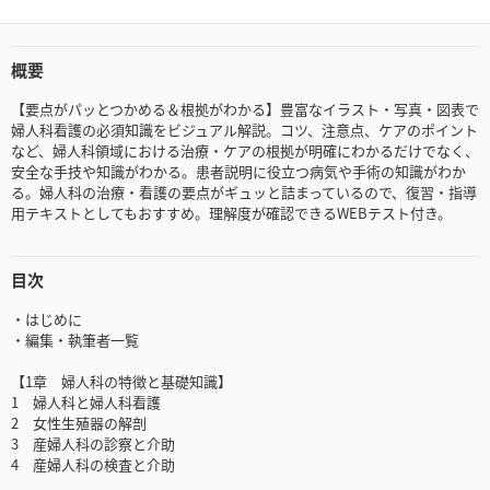
概要
【要点がパッとつかめる＆根拠がわかる】豊富なイラスト・写真・図表で
婦人科看護の必須知識をビジュアル解説。コツ、注意点、ケアのポイント
など、婦人科領域における治療・ケアの根拠が明確にわかるだけでなく、
安全な手技や知識がわかる。患者説明に役立つ病気や手術の知識がわか
る。婦人科の治療・看護の要点がギュッと詰まっているので、復習・指導
用テキストとしてもおすすめ。理解度が確認できるWEBテスト付き。
目次
・はじめに
・編集・執筆者一覧
【1章 婦人科の特徴と基礎知識】
1 婦人科と婦人科看護
2 女性生殖器の解剖
3 産婦人科の診察と介助
4 産婦人科の検査と介助