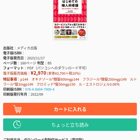
出版社
メディカ出版
電子版ISBN
電子版発売日
2023/11/17
ページ数
160ページ
判型
B5
フォーマット
PDF（パソコンへのダウンロード不可）
¥2,970
電子版販売価格：
(本体¥2,700＋税10％)
特記事項
p144 オキナゾール®腟錠600mgp144 フラジール®腟錠250mgp149 ルト
ラール®錠2mgp149 クロミッド®錠50mgp150 ル・エストロジェル0.06％
印刷版ISBN
978-4-8404-7900-4
印刷版発行年月
2022/09
カートに入れる
ちょっと立ち読み
ご利用方法
ダウンロード型配信サービス（買切型）