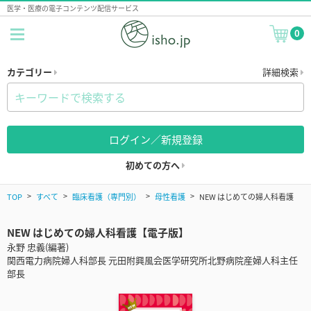
医学・医療の電子コンテンツ配信サービス
0
カテゴリー
詳細検索
ログイン／新規登録
初めての方へ
TOP
すべて
臨床看護（専門別）
母性看護
NEW はじめての婦人科看護
NEW はじめての婦人科看護【電子版】
永野 忠義(編著)
関西電力病院婦人科部長 元田附興風会医学研究所北野病院産婦人科主任
部長