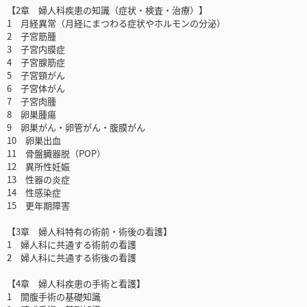
【2章 婦人科疾患の知識（症状・検査・治療）】
1 月経異常（月経にまつわる症状やホルモンの分泌）
2 子宮筋腫
3 子宮内膜症
4 子宮腺筋症
5 子宮頸がん
6 子宮体がん
7 子宮肉腫
8 卵巣腫瘍
9 卵巣がん・卵管がん・腹膜がん
10 卵巣出血
11 骨盤臓器脱（POP）
12 異所性妊娠
13 性器の炎症
14 性感染症
15 更年期障害
【3章 婦人科特有の術前・術後の看護】
1 婦人科に共通する術前の看護
2 婦人科に共通する術後の看護
【4章 婦人科疾患の手術と看護】
1 開腹手術の基礎知識