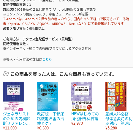
同時使用端末数
3
対応OS
iOS最新の２世代前まで / Android最新の２世代前まで
※コンテンツの使用にあたり、専用ビューアisho.jpが必要
※Androidは、Android２世代前の端末のうち、国内キャリア経由で販売されている端
末（Xperia、GALAXY、AQUOS、ARROWS、Nexusなど）にて動作確認しています
必要メモリ容量
66 MB以上
ご利用方法
アクセス型配信サービス（買切型）
同時使用端末数
1
※インターネット経由でのWEBブラウザによるアクセス参照
※導入・利用方法の詳細は
こちら
この商品を買った人は、こんな商品も買っています。
ジェネラリスト
改訂版 下部尿
NEWはじめての
産婦人科必修
のための内科診
路機能障害の治
消化器外科看護
母体急変時の初
断リファレン...
療とケア
¥2,970
期対応 第3版
¥11,000
¥6,600
¥5,280