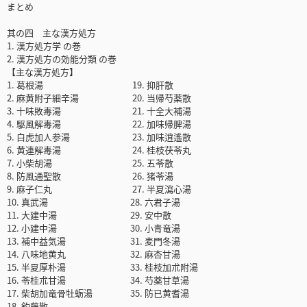
まとめ
其の四 主な漢方処方
1. 漢方処方学 の巻
2. 漢方処方の効能分類 の巻
【主な漢方処方】
1. 葛根湯 19. 抑肝散
2. 麻黄附子細辛湯 20. 当帰芍薬散
3. 十味敗毒湯 21. 十全大補湯
4. 駆風解毒湯 22. 加味帰脾湯
5. 白虎加人参湯 23. 加味逍遙散
6. 黄連解毒湯 24. 桂枝茯苓丸
7. 小柴胡湯 25. 五苓散
8. 防風通聖散 26. 猪苓湯
9. 麻子仁丸 27. 半夏瀉心湯
10. 真武湯 28. 六君子湯
11. 大建中湯 29. 安中散
12. 小建中湯 30. 小青竜湯
13. 補中益気湯 31. 麦門冬湯
14. 八味地黄丸 32. 麻杏甘湯
15. 半夏厚朴湯 33. 桂枝加朮附湯
16. 苓桂朮甘湯 34. 芍薬甘草湯
17. 柴胡加竜骨牡蛎湯 35. 防已黄耆湯
18. 釣藤散