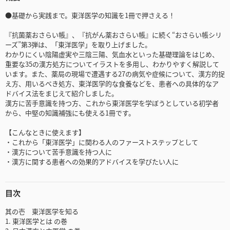
●基礎から実践まで。東洋医学の知識を1冊で押さえる！
『抗菌薬おさらい帳』、『抗がん薬おさらい帳』に続く“おさらい帳シリ
ーズ”第3弾は、「東洋医学」を取り上げました。
わかりにくい陰陽虚実や三陰三陽、気血水といった基礎理論をはじめ、
重要な35の漢方処方についてイラストを多用し、わかりやすく解説して
います。また、薬局の現場で遭遇する27の病気や症候について、漢方的捉
え方、用いるべき処方、東洋医学的な食養などを、患者への具体的なア
ドバイス法をまじえて紹介しました。
漢方に苦手意識を持つ方、これから東洋医学を学ぼうとしている初学者
から、中堅の知識補強にも使える1冊です。
【こんなときに使えます】
・これから「東洋医学」に関わる人のファーストステップとして
・漢方について苦手意識を持つ人に
・漢方に関する患者への効果的アドバイスを学びたい人に
目次
其の壱 東洋医学を知る
1. 東洋医学とは の巻