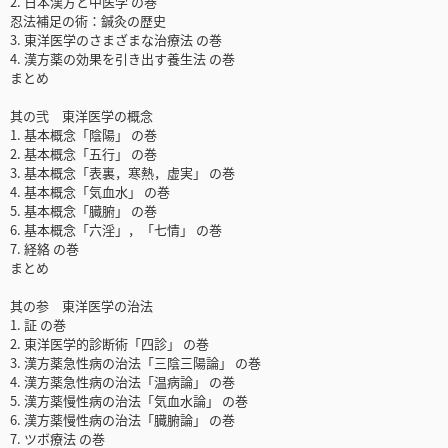
2. 日本漢方と中医学 の巻
忍法補足の術：鍼灸の歴史
3. 東洋医学のさまざまな治療法 の巻
4. 漢方薬の効果を引き出す養生法 の巻
まとめ
其の弐 東洋医学の概念
1. 基本概念「陰陽」 の巻
2. 基本概念「五行」 の巻
3. 基本概念「表裏，寒熱，虚実」 の巻
4. 基本概念「気血水」 の巻
5. 基本概念「臓腑」 の巻
6. 基本概念「六淫」，「七情」 の巻
7. 経絡 の巻
まとめ
其の参 東洋医学の治法
1. 証 の巻
2. 東洋医学的診断術「四診」 の巻
3. 漢方薬急性病の治法「三陰三陽論」 の巻
4. 漢方薬急性病の治法「温病論」 の巻
5. 漢方薬慢性病の治法「気血水論」 の巻
6. 漢方薬慢性病の治法「臓腑論」 の巻
7. ツボ療法 の巻