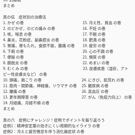
まとめ
其の伍 症状別の治療法
1. かぜ の巻 15. 冷え性，貧血 の巻
2. のどかぜ，のどの痛み の巻 16. 不妊 の巻
3. 咳，喘息 の巻 17. 不眠 の巻
4. 鼻炎，花粉症，副鼻腔炎 の巻 18. 肥満 の巻
5. 胃痛，胃もたれ，食欲不振，腹痛 の巻 19. 疲労 の巻
6. 下痢 の巻 20. 心の不調 の巻
7. 便秘 の巻 21. 頻尿 の巻
8. 膀胱炎 の巻 22. めまい の巻
9. むくみ の巻 23. 皮膚疾患（湿疹，アト
ピー性皮膚炎など） の巻
10. 頭痛，肩こり の巻 24. にきび，肌荒れ の巻
11. 筋肉・関節痛，神経痛，リウマチ の巻 25. 糖尿病 の巻
12. 腰痛 の巻 26. 高血圧 の巻
13. 更年期障害 の巻 27. がん（免疫力向上） の巻
14. 月経痛，月経不順 の巻
まとめ
其の六 症例にチャレンジ！症例でポイントを振り返ろう
症例1：精神安定薬の効きにくい周期的なイライラ の巻
症例2：冷えと疲労倦怠を伴う消化器症状 の巻