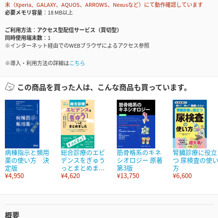
末（Xperia、GALAXY、AQUOS、ARROWS、Nexusなど）にて動作確認しています
必要メモリ容量
18 MB以上
ご利用方法
アクセス型配信サービス（買切型）
同時使用端末数
1
※インターネット経由でのWEBブラウザによるアクセス参照
※導入・利用方法の詳細は
こちら
この商品を買った人は、こんな商品も買っています。
病棟指示と頻用
総合診療のエビ
筋骨格系のキネ
腎臓診療に役立
薬の使い方 決
デンスをぎゅう
シオロジー 原著
つ 尿検査の使
定版
っとまとめま...
第3版
方
¥4,950
¥4,620
¥13,750
¥6,600
概要