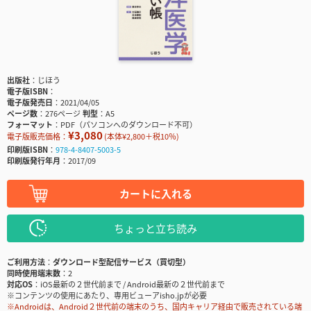
出版社
じほう
電子版ISBN
電子版発売日
2021/04/05
ページ数
276ページ
判型
A5
フォーマット
PDF（パソコンへのダウンロード不可）
¥3,080
電子版販売価格：
(本体¥2,800＋税10％)
印刷版ISBN
978-4-8407-5003-5
印刷版発行年月
2017/09
カートに入れる
ちょっと立ち読み
ご利用方法
ダウンロード型配信サービス（買切型）
同時使用端末数
2
対応OS
iOS最新の２世代前まで / Android最新の２世代前まで
※コンテンツの使用にあたり、専用ビューアisho.jpが必要
※Androidは、Android２世代前の端末のうち、国内キャリア経由で販売されている端