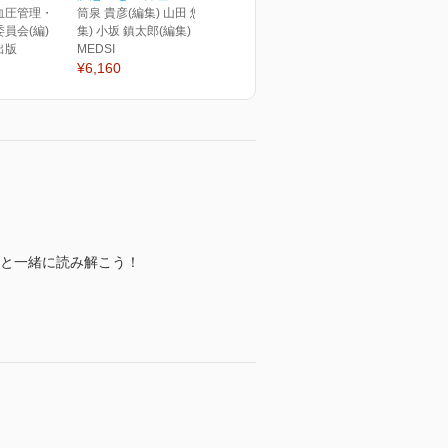
血圧管理・
筒泉 貴彦(編集) 山田 悠史(編
員会(編)
集) 小坂 鎮太郎(編集)
出版
MEDSI
¥6,160
澤と一緒に読み解こう！