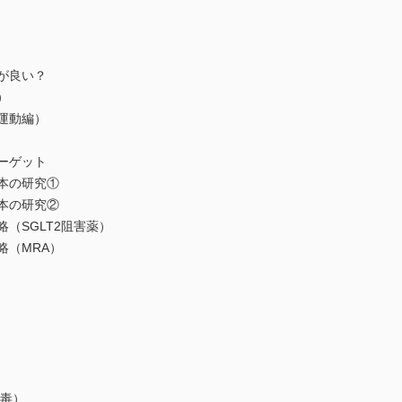
が良い？
）
運動編）
ーゲット
本の研究①
本の研究②
（SGLT2阻害薬）
（MRA）
毒）