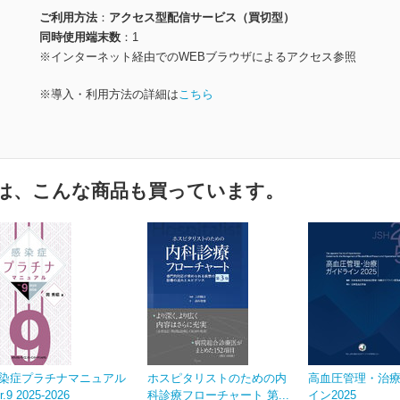
ご利用方法
アクセス型配信サービス（買切型）
同時使用端末数
1
※インターネット経由でのWEBブラウザによるアクセス参照
※導入・利用方法の詳細は
こちら
は、こんな商品も買っています。
染症プラチナマニュアル
ホスピタリストのための内
高血圧管理・治
r.9 2025-2026
科診療フローチャート 第...
イン2025