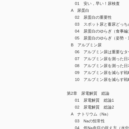
01 安い，早い！尿検査
A 尿蛋白
02 尿蛋白の重要性
03 スポット尿と蓄尿どっち
04 尿蛋白のゆらぎ（食事編
05 尿蛋白のゆらぎ（姿勢・
B アルブミン尿
06 アルブミン尿は重要なタ
07 アルブミン尿を測った日
08 アルブミン尿を測った日
09 アルブミン尿を減らす戦略
10 アルブミン尿を減らす戦略
第2章 尿電解質 総論
01 尿電解質 総論1
02 尿電解質 総論2
A ナトリウム（Na）
03 Naの恒常性
04 低Na血症の捉え方（水中