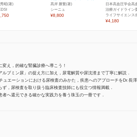
 秀昭(著)
髙岸 勝繁(著)
日本高血圧学会高
EDSI
シーニュ
治療ガイドライン委
,750
¥8,800
ライフサイエンス
¥4,180
に変え，的確な腎臓診療へ導こう！
アルブミン尿」の捉え方に加え，尿電解質や尿沈渣まで丁寧に解説．
チュエーションにおける尿検査のみかた，疾患へのアプローチをDr.長
らず，尿検査を取り扱う臨床検査技師にも役立つ情報満載．
患者へ還元できる確かな実践力を養う珠玉の一冊です．