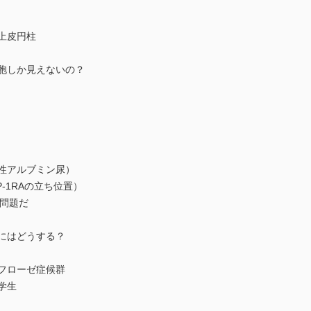
上皮円柱
胞しか見えないの？
性アルブミン尿）
-1RAの立ち位置）
が問題だ
にはどうする？
フローゼ症候群
学生