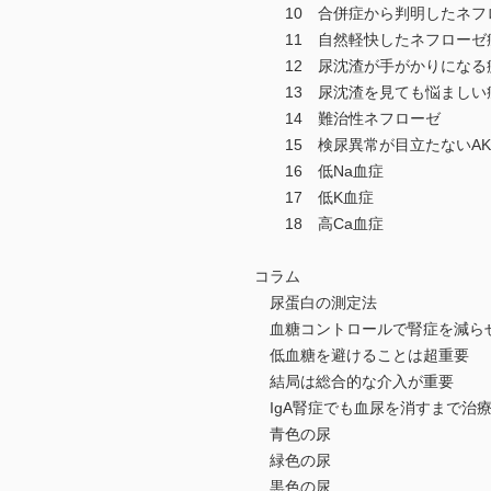
10 合併症から判明したネフ
11 自然軽快したネフローゼ
12 尿沈渣が手がかりになる
13 尿沈渣を見ても悩ましい
14 難治性ネフローゼ
15 検尿異常が目立たないAK
16 低Na血症
17 低K血症
18 高Ca血症
コラム
尿蛋白の測定法
血糖コントロールで腎症を減ら
低血糖を避けることは超重要
結局は総合的な介入が重要
IgA腎症でも血尿を消すまで治
青色の尿
緑色の尿
黒色の尿