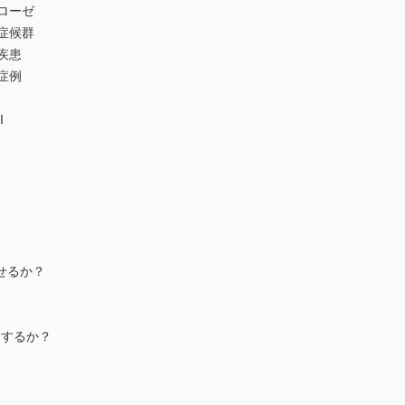
ローゼ
症候群
疾患
症例
I
せるか？
療するか？