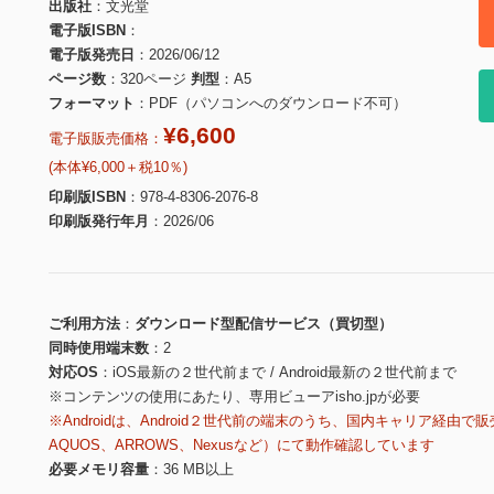
出版社
文光堂
電子版ISBN
電子版発売日
2026/06/12
ページ数
320ページ
判型
A5
フォーマット
PDF（パソコンへのダウンロード不可）
¥6,600
電子版販売価格：
(本体¥6,000＋税10％)
印刷版ISBN
978-4-8306-2076-8
印刷版発行年月
2026/06
ご利用方法
ダウンロード型配信サービス（買切型）
同時使用端末数
2
対応OS
iOS最新の２世代前まで / Android最新の２世代前まで
※コンテンツの使用にあたり、専用ビューアisho.jpが必要
※Androidは、Android２世代前の端末のうち、国内キャリア経由で販
AQUOS、ARROWS、Nexusなど）にて動作確認しています
必要メモリ容量
36 MB以上