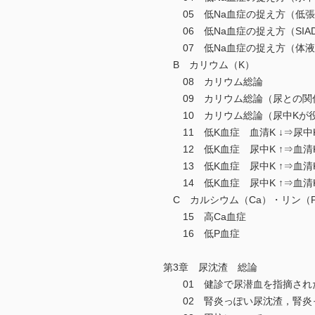
05 低Na血症の捉え方（低張
06 低Na血症の捉え方（SIA
07 低Na血症の捉え方（体液
B カリウム（K）
08 カリウム総論
09 カリウム総論（尿との関
10 カリウム総論（尿中Kが
11 低K血症 血清K ↓⇒尿中K
12 低K血症 尿中K ↑⇒血清
13 低K血症 尿中K ↑⇒血清
14 低K血症 尿中K ↑⇒血清
C カルシウム（Ca）・リン（
15 高Ca血症
16 低P血症
第3章 尿沈渣 総論
01 健診で尿潜血を指摘され
02 腎炎っぽい尿沈渣，腎炎