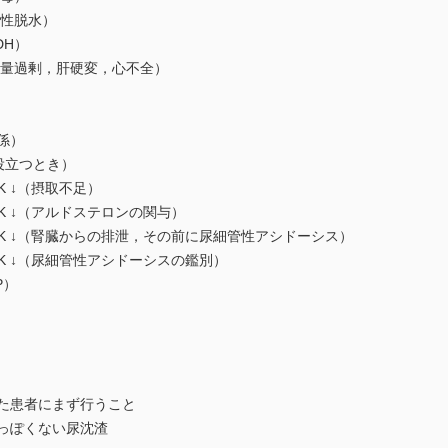
性脱水）
DH）
量過剰，肝硬変，心不全）
係）
役立つとき）
 ↓（摂取不足）
K ↓（アルドステロンの関与）
K ↓（腎臓からの排泄，その前に尿細管性アシドーシス）
K ↓（尿細管性アシドーシスの鑑別）
P）
た患者にまず行うこと
っぽくない尿沈渣