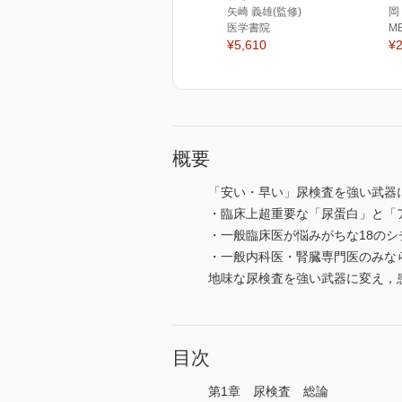
矢崎 義雄(監修)
岡
医学書院
M
¥5,610
¥2
概要
「安い・早い」尿検査を強い武器
・臨床上超重要な「尿蛋白」と「
・一般臨床医が悩みがちな18のシ
・一般内科医・腎臓専門医のみな
地味な尿検査を強い武器に変え，
目次
第1章 尿検査 総論