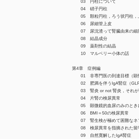
03 円柱について
04 硝子円柱
05 顆粒円柱，ろう状円柱，
06 尿細管上皮
07 尿沈渣って腎臓由来の細
08 結晶成分
09 薬剤性の結晶
10 マルベリー小体の話
第4章 症例編
01 非専門医の到達目標（顕
02 肥満を伴うIgA腎症（GLP
03 腎炎 or not 腎炎，それ
04 片腎の検尿異常
05 顕微鏡的血尿のみのとき
06 BMI＝50の検尿異常
07 腎生検が極めて困難なネ
08 検尿異常を指摘された留
09 自然寛解したIgA腎症