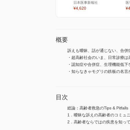
日本医事新報社
医
¥4,620
¥4
概要
訴えも曖昧、話が通じない、合併症
・超高齢社会のいま、日常診療は
・認知症や合併症、生理機能低下
・知らなきゃモグリの鉄板の名言
目次
総論：高齢者救急のTips & Pitfalls
1．曖昧な訴えの高齢者のコミュニケ
2．高齢者ならではの疾患を知っ