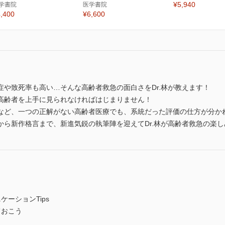
¥5,940
学書院
医学書院
,400
¥6,600
や致死率も高い…そんな高齢者救急の面白さをDr.林が教えます！
高齢者を上手に見られなければはじまりません！
など、一つの正解がない高齢者医療でも、系統だった評価の仕方が分か
から新作格言まで、新進気鋭の執筆陣を迎えてDr.林が高齢者救急の楽
ーションTips
ておこう