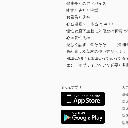
健康長寿のアドバイス
咬舌と失神と痙攣
お風呂と失神
心筋梗塞？．本当はSAH！
慢性硬膜下血腫に外傷歴の有無は
心血管性失神
楽しく話す「骨そそそ……（骨粗
高齢者は松葉杖の使い方がヘタク
REBOAまたはIABOって知ってる
エンドオブライフケアが必要と判
isho.jpアプリ
カ
基
臨
臨
臨
臨