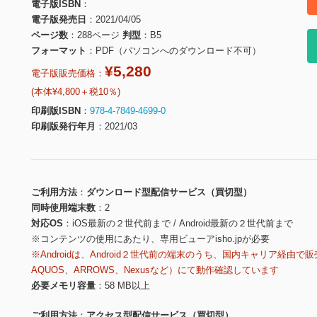
電子版ISBN
電子版発売日
2021/04/05
ページ数
288ページ
判型
B5
フォーマット
PDF（パソコンへのダウンロード不可）
¥5,280
電子版販売価格：
(本体¥4,800＋税10％)
印刷版ISBN
978-4-7849-4699-0
印刷版発行年月
2021/03
ご利用方法
ダウンロード型配信サービス（買切型）
同時使用端末数
2
対応OS
iOS最新の２世代前まで / Android最新の２世代前まで
※コンテンツの使用にあたり、専用ビューアisho.jpが必要
※Androidは、Android２世代前の端末のうち、国内キャリア経由で販
AQUOS、ARROWS、Nexusなど）にて動作確認しています
必要メモリ容量
58 MB以上
ご利用方法
アクセス型配信サービス（買切型）