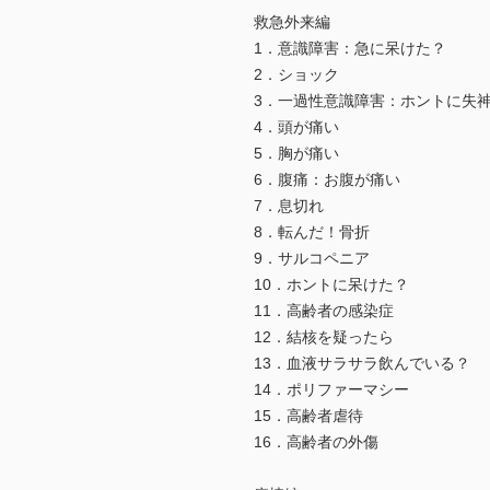
救急外来編
1．意識障害：急に呆けた？
2．ショック
3．一過性意識障害：ホントに失
4．頭が痛い
5．胸が痛い
6．腹痛：お腹が痛い
7．息切れ
8．転んだ！骨折
9．サルコペニア
10．ホントに呆けた？
11．高齢者の感染症
12．結核を疑ったら
13．血液サラサラ飲んでいる？
14．ポリファーマシー
15．高齢者虐待
16．高齢者の外傷