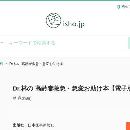
初め
ー
科
Dr.林の 高齢者救急・急変お助け本
Dr.林の 高齢者救急・急変お助け本【電子
林 寛之(編)
出版社
日本医事新報社