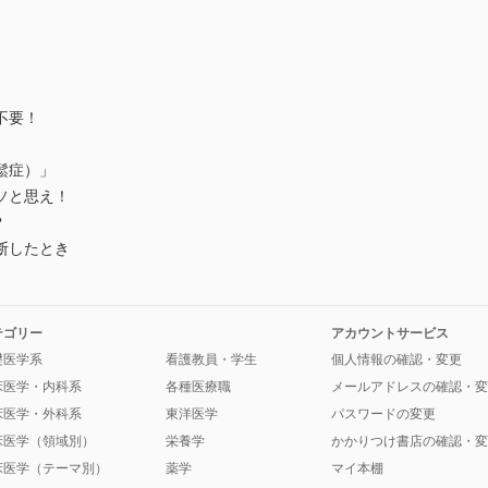
不要！
鬆症）」
ソと思え！
？
断したとき
テゴリー
アカウントサービス
礎医学系
看護教員・学生
個人情報の確認・変更
床医学・内科系
各種医療職
メールアドレスの確認・変
床医学・外科系
東洋医学
パスワードの変更
床医学（領域別）
栄養学
かかりつけ書店の確認・変
床医学（テーマ別）
薬学
マイ本棚