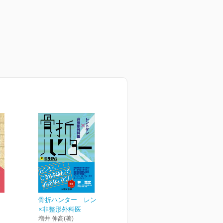
骨折ハンター レントゲン
×非整形外科医
増井 伸高(著)