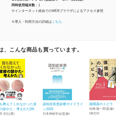
同時使用端末数
1
※インターネット経由でのWEBブラウザによるアクセス参照
※導入・利用方法の詳細は
こちら
は、こんな商品も買っています。
も教えてくれなかった皮
認知症疾患診療ガイドライ
循環器のトビラ
の診かた・考えかた[W...
ン2026
杉崎 陽一郎(監修)
MEDSI
田 光弘(著)
日本神経学会(監修)