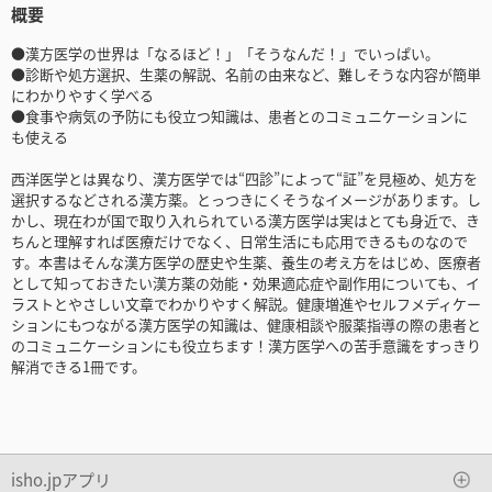
概要
●漢方医学の世界は「なるほど！」「そうなんだ！」でいっぱい。
●診断や処方選択、生薬の解説、名前の由来など、難しそうな内容が簡単
にわかりやすく学べる
●食事や病気の予防にも役立つ知識は、患者とのコミュニケーションに
も使える
西洋医学とは異なり、漢方医学では“四診”によって“証”を見極め、処方を
選択するなどされる漢方薬。とっつきにくそうなイメージがあります。し
かし、現在わが国で取り入れられている漢方医学は実はとても身近で、き
ちんと理解すれば医療だけでなく、日常生活にも応用できるものなので
す。本書はそんな漢方医学の歴史や生薬、養生の考え方をはじめ、医療者
として知っておきたい漢方薬の効能・効果適応症や副作用についても、イ
ラストとやさしい文章でわかりやすく解説。健康増進やセルフメディケー
ションにもつながる漢方医学の知識は、健康相談や服薬指導の際の患者と
のコミュニケーションにも役立ちます！漢方医学への苦手意識をすっきり
解消できる1冊です。
isho.jpアプリ