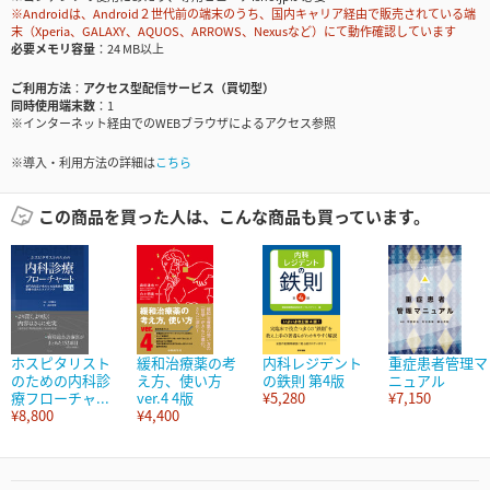
※Androidは、Android２世代前の端末のうち、国内キャリア経由で販売されている端
末（Xperia、GALAXY、AQUOS、ARROWS、Nexusなど）にて動作確認しています
必要メモリ容量
24 MB以上
ご利用方法
アクセス型配信サービス（買切型）
同時使用端末数
1
※インターネット経由でのWEBブラウザによるアクセス参照
※導入・利用方法の詳細は
こちら
この商品を買った人は、こんな商品も買っています。
ホスピタリスト
緩和治療薬の考
内科レジデント
重症患者管理マ
のための内科診
え方、使い方
の鉄則 第4版
ニュアル
療フローチャ...
ver.4 4版
¥5,280
¥7,150
¥8,800
¥4,400