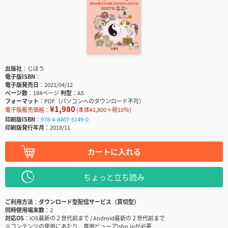
出版社
じほう
電子版ISBN
電子版発売日
2021/04/12
ページ数
184ページ
判型
A5
フォーマット
PDF（パソコンへのダウンロード不可）
¥1,980
電子版販売価格：
(本体¥1,800＋税10％)
印刷版ISBN
978-4-8407-5149-0
印刷版発行年月
2018/11
カートに入れる
ちょっと立ち読み
ご利用方法
ダウンロード型配信サービス（買切型）
同時使用端末数
2
対応OS
iOS最新の２世代前まで / Android最新の２世代前まで
※コンテンツの使用にあたり、専用ビューアisho.jpが必要