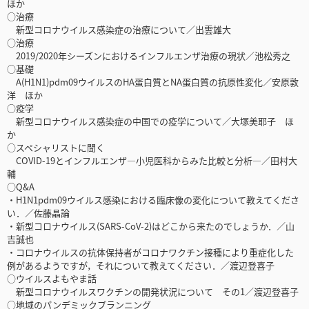
ほか
○治療
新型コロナウイルス感染症の治療について／出雲雄大
○治療
2019/2020年シーズンにおけるインフルエンザ治療の現状／池松秀之
○基礎
A(H1N1)pdm09ウイルスのHA蛋白質とNA蛋白質の抗原性変化／安原敦
洋 ほか
○疫学
新型コロナウイルス感染症の中国での疫学について／大塚美耶子 ほ
か
○スペシャリストに聞く
COVID-19とインフルエンザ―小児医科からみた比較と分析―／田村大
輔
○Q&A
・H1N1pdm09ウイルス感染における臨床像の変化について教えてくださ
い．／佐藤晶論
・新型コロナウイルス(SARS-CoV-2)はどこから来たのでしょうか．／山
吉誠也
・コロナウイルスの抗体保持者がコロナワクチン接種により重症化した
例があるようですが，それについて教えてください．／渡辺登喜子
○ウイルスよもやま話
新型コロナウイルスワクチンの開発状況について その1／渡辺登喜子
○地域のパンデミックプランニング