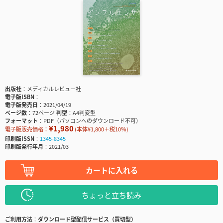
出版社
メディカルレビュー社
電子版ISBN
電子版発売日
2021/04/19
ページ数
72ページ
判型
A4判変型
フォーマット
PDF（パソコンへのダウンロード不可）
¥1,980
電子版販売価格：
(本体¥1,800＋税10％)
印刷版ISSN
1345-8345
印刷版発行年月
2021/03
カートに入れる
ちょっと立ち読み
ご利用方法
ダウンロード型配信サービス（買切型）