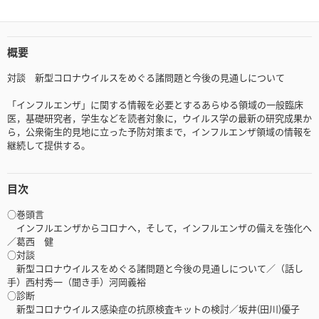
概要
対談 新型コロナウイルスをめぐる諸問題と今後の見通しについて
「インフルエンザ」に関する情報を必要とするあらゆる領域の一般臨床
医，基礎研究者，学生などを読者対象に，ウイルス学の最新の研究成果か
ら，公衆衛生的見地に立った予防対策まで，インフルエンザ領域の情報を
継続して提供する。
目次
○巻頭言
インフルエンザからコロナへ，そして，インフルエンザの備えを強化へ
／葛西 健
○対談
新型コロナウイルスをめぐる諸問題と今後の見通しについて／（話し
手）西村秀一（聞き手）河岡義裕
○診断
新型コロナウイルス感染症の抗原検査キットの検討／坂井(田川)優子