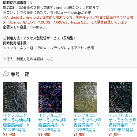
同時使用端末数
3
対応OS
iOS最新の２世代前まで / Android最新の２世代前まで
※コンテンツの使用にあたり、専用ビューアisho.jpが必要
※Androidは、Android２世代前の端末のうち、国内キャリア経由で販売されている端
末（Xperia、GALAXY、AQUOS、ARROWS、Nexusなど）にて動作確認しています
必要メモリ容量
70 MB以上
ご利用方法
アクセス型配信サービス（買切型）
同時使用端末数
1
※インターネット経由でのWEBブラウザによるアクセス参照
※導入・利用方法の詳細は
こちら
巻号一覧
インフルエン
インフルエン
インフルエン
インフルエン
ザ〜その他の呼
ザ〜その他の呼
ザ〜その他の呼
ザ〜その他の呼
吸器感染症 V...
吸器感染症 V...
吸器感染症 V...
吸器感染症 V..
2022年9月号
2022年6月号
2022年3月号
2021年12月号
¥1,980
¥1,980
¥1,980
¥1,980